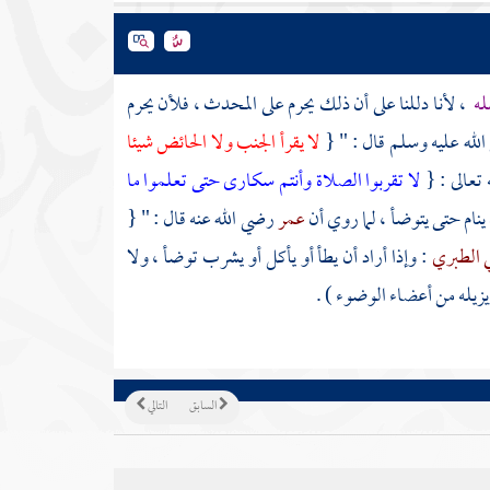
له
، لأنا دللنا على أن ذلك يحرم على المحدث ، فلأن يحرم
 الله عليه وسلم قال : " {
لا يقرأ الجنب ولا الحائض شيئا
 تعالى : {
لا تقربوا الصلاة وأنتم سكارى حتى تعلموا ما
 ينام حتى يتوضأ ، لما روي أن
عمر
رضي الله عنه قال : " {
ي الطبري
: وإذا أراد أن يطأ أو يأكل أو يشرب توضأ ، ولا
زيله من أعضاء الوضوء ) .
السابق
التالي