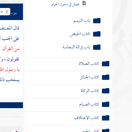
فصل في دخول الحمام
جزء
2
باب التيمم
قال
المصن
كتاب الحيض
على الجنب أو
باب إزالة النجاسة
من القرآن
}
تقولون ، ول
كتاب الصلاة
يا رسول الل
كتاب الجنائز
يستحب ذلك ل
كتاب الزكاة
كتاب الصيام
كتاب الاعتكاف
كتاب الحج