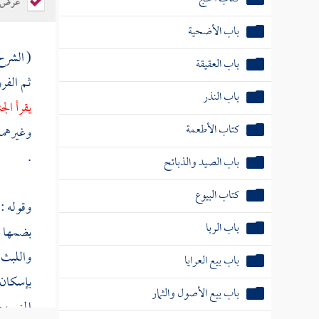
عرض ال
باب الأضحية
( الشرح
باب العقيقة
ثم الفرو
باب النذر
يقرأ ال
كتاب الأطعمة
وغيرهما 
.
باب الصيد والذبائح
كتاب البيوع
وقوله : 
باب الربا
بضمها ع
واللبث ه
باب بيع العرايا
بإسكان ا
باب بيع الأصول والثمار
المني ،