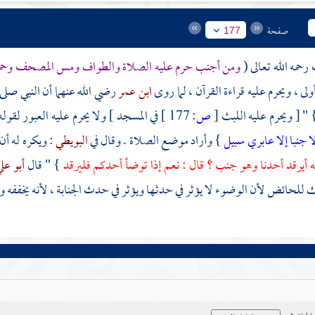
صفحة
177
ف
رحمه الله تعالى (
ومن أجنب حرم عليه الصلاة والطواف ومس المصحف وحم
لى ، ويحرم عليه قراءة القرآن ، لما روى
ابن عمر
رضي الله عنهما أن النبي صلى
 " [ ويحرم عليه اللبث
[
ص:
177 ]
في المسجد ] ولا يحرم عليه العبور لقوله
ا جنبا إلا عابري سبيل
} وأراد موضع الصلاة . وقال في
البويطي
: ويكره له أن
ه أيرقد أحدنا وهو جنب ؟ قال : نعم إذا توضأ أحدكم فليرقد
} " قال
أبو عل
لحائض لأن الوضوء لا يؤثر في حدثها ويؤثر في حدث الجنابة ، لأنه يخففه وي