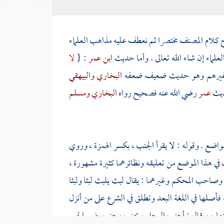
ح كلام
المصنف
مختصرا ثم نعطف عليه مذاهب العلماء
لعلماء إن شاء الله تعالى . وأما حديث
ابن عمر
: {
لا
يرهم وهو حديث ضعيف ضعفه
البخاري
والبيهقي
حديث
عمر
رضي الله عنه فصحيح رواه
البخاري
ومسلم
واضع . وقوله : لا يقرأ الجنب ، بكسر الهمزة ، وروي
ب
في هذا الموضع من تعليقه ونظائرهما كثيرة مشهورة ،
وصاحب المحكم وغيرهما : يقال لبث يلبث لبثا ولبثا
ابة فأصلها في اللغة البعد وتطلق في الشرع على من أنزل
عنها ، ويقال : أجنب الرجل ، يجنب وجنب بضم الجيم