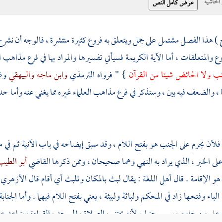
حاشية
 ) هذا الفصل مشتمل على جمل ويتعلق به فروع كثيرة منتشرة ، فالوجه أن نشر
ع والمتعلقات ، أما الآية الكريمة فسيأتي تفسيرها والمراد بها في فرع مذاهب ا
جنب ولا الحائض شيئا من القرآن
} " فرواه
الترمذي
وابن ماجه
والبيهقي
وغ
، والضعف فيه بين ، وسنذكر في فرع مذاهب العلماء غيره مما يغني عنه وأما 
فلأن يحرم على الجنب هو بفتح اللام ، وقد سبق إيضاحه في باب الآنية ثم في م
لى الخبر ، الذي يراد به النهي وهما صحيحان ، وممن ذكرها القاضي
أبو الطي
و الإقامة . قال أهل اللغة : يقال لبث بالمكان وتلبث أي أقام قال
الأزهري
لباء وفتحها زاد في المحكم ولباثة ولبيثة ، يعني بفتح اللام فيهما . وأما الجن
 وعلى من جامع وسمي جنبا ، لأنه يجتنب الصلاة والمسجد والقراءة ويتباعد 