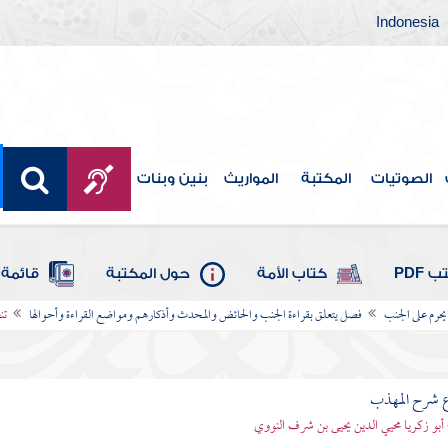
Indonesia
الصوتيات
المكتبة
المواريث
بنين وبنات
 PDF
كتاب الأمة
حول المكتبة
قائمة 
يحرم على الجنب
فصل يتعلق بقراءة الجنب والحائض والمحدث وأذكارهم ومواضع القراءة وأحوالها
تن
ع شرح المهذب
 أبو زكريا محيي الدين يحيى بن شرف النووي