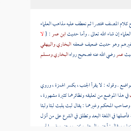
ح كلام
المصنف
مختصرا ثم نعطف عليه مذاهب العلماء
لعلماء إن شاء الله تعالى . وأما حديث
ابن عمر
: {
لا
يرهم وهو حديث ضعيف ضعفه
البخاري
والبيهقي
حديث
عمر
رضي الله عنه فصحيح رواه
البخاري
ومسلم
واضع . وقوله : لا يقرأ الجنب ، بكسر الهمزة ، وروي
ب
في هذا الموضع من تعليقه ونظائرهما كثيرة مشهورة ،
وصاحب المحكم وغيرهما : يقال لبث يلبث لبثا ولبثا
ابة فأصلها في اللغة البعد وتطلق في الشرع على من أنزل
عنها ، ويقال : أجنب الرجل ، يجنب وجنب بضم الجيم