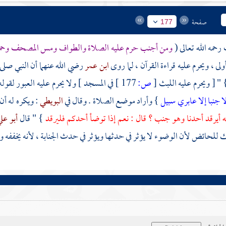
صفحة
177
ف
رحمه الله تعالى (
ومن أجنب حرم عليه الصلاة والطواف ومس المصحف وحم
لى ، ويحرم عليه قراءة القرآن ، لما روى
ابن عمر
رضي الله عنهما أن النبي صلى
 " [ ويحرم عليه اللبث
[
ص:
177 ]
في المسجد ] ولا يحرم عليه العبور لقوله
ا جنبا إلا عابري سبيل
} وأراد موضع الصلاة . وقال في
البويطي
: ويكره له أن
ه أيرقد أحدنا وهو جنب ؟ قال : نعم إذا توضأ أحدكم فليرقد
} " قال
أبو عل
لحائض لأن الوضوء لا يؤثر في حدثها ويؤثر في حدث الجنابة ، لأنه يخففه وي