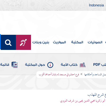
Indonesia
الصوتيات
المكتبة
المواريث
بنين وبنات
 PDF
كتاب الأمة
حول المكتبة
قائمة 
ل المساجد وأحكامها
فرع احتلم في مسجد له بابان أحدهما أقرب
ع شرح المهذب
 أبو زكريا محيي الدين يحيى بن شرف النووي