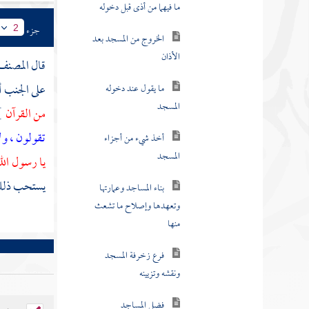
فرع زخرفة المسجد
جزء
2
ونقشه وتزيينه
قال
المصن
فضل المساجد
على الجنب أو
المصلى المتخذ للعيد
من القرآن
}
وغيره الذي ليس بمسجد لا
يحرم المكث فيه على الجنب
تقولون ، ول
والحائض
يا رسول الل
يستحب ذلك ل
باب في صفة الغسل
ماء الوضوء والغسل لا يشترط فيه
قدر معين
وضوء الرجل والمرأة واغتسالهما
جميعا من إناء واحد