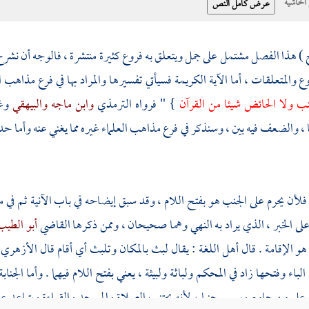
حاشية
 ) هذا الفصل مشتمل على جمل ويتعلق به فروع كثيرة منتشرة ، فالوجه أن نشر
ع والمتعلقات ، أما الآية الكريمة فسيأتي تفسيرها والمراد بها في فرع مذاهب ا
جنب ولا الحائض شيئا من القرآن
} " فرواه
الترمذي
وابن ماجه
والبيهقي
وغ
، والضعف فيه بين ، وسنذكر في فرع مذاهب العلماء غيره مما يغني عنه وأما 
فلأن يحرم على الجنب هو بفتح اللام ، وقد سبق إيضاحه في باب الآنية ثم في م
لى الخبر ، الذي يراد به النهي وهما صحيحان ، وممن ذكرها القاضي
أبو الطي
و الإقامة . قال أهل اللغة : يقال لبث بالمكان وتلبث أي أقام قال
الأزهري
لباء وفتحها زاد في المحكم ولباثة ولبيثة ، يعني بفتح اللام فيهما . وأما الجن
 وعلى من جامع وسمي جنبا ، لأنه يجتنب الصلاة والمسجد والقراءة ويتباعد 