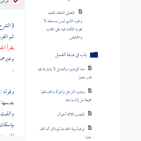
عرض ال
للجنب ثلاثة أحوال
توضأ بنية الحدث ثم ذكر أنه كان
( الشرح
جنبا
ثم الفرو
فرع في مسائل تتعلق بباب
يقرأ ال
الغسل
وغيرهما 
فصل في الأغسال المسنونة
.
فصل في دخول الحمام
وقوله : 
باب التيمم
بضمها ع
كتاب الحيض
واللبث ه
بإسكان ا
باب إزالة النجاسة
المني ،