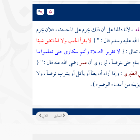
له
، لأنا دللنا على أن ذلك يحرم على المحدث ، فلأن يحرم
 الله عليه وسلم قال : " {
لا يقرأ الجنب ولا الحائض شيئا
 تعالى : {
لا تقربوا الصلاة وأنتم سكارى حتى تعلموا ما
 ينام حتى يتوضأ ، لما روي أن
عمر
رضي الله عنه قال : " {
ي الطبري
: وإذا أراد أن يطأ أو يأكل أو يشرب توضأ ، ولا
زيله من أعضاء الوضوء ) .
السابق
التالي