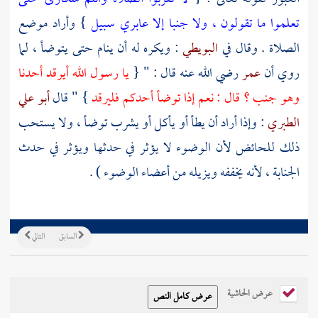
تعلموا ما تقولون ، ولا جنبا إلا عابري سبيل
} وأراد موضع
الصلاة . وقال في
البويطي
: ويكره له أن ينام حتى يتوضأ ، لما
روي أن
عمر
رضي الله عنه قال : " {
يا رسول الله أيرقد أحدنا
وهو جنب ؟ قال : نعم إذا توضأ أحدكم فليرقد
} " قال
أبو علي
الطبري
: وإذا أراد أن يطأ أو يأكل أو يشرب توضأ ، ولا يستحب
ذلك للحائض لأن الوضوء لا يؤثر في حدثها ويؤثر في حدث
الجنابة ، لأنه يخففه ويزيله من أعضاء الوضوء ) .
السابق
التالي
عرض الحاشية