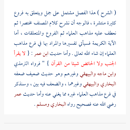
( الشرح ) هذا الفصل مشتمل على جمل ويتعلق به فروع
كثيرة منتشرة ، فالوجه أن نشرح كلام
المصنف
مختصرا ثم
نعطف عليه مذاهب العلماء ثم الفروع والمتعلقات ، أما
الآية الكريمة فسيأتي تفسيرها والمراد بها في فرع مذاهب
العلماء إن شاء الله تعالى . وأما حديث
ابن عمر
: {
لا يقرأ
الجنب ولا الحائض شيئا من القرآن
} " فرواه
الترمذي
وابن ماجه
والبيهقي
وغيرهم وهو حديث ضعيف ضعفه
البخاري
والبيهقي
وغيرهما ، والضعف فيه بين ، وسنذكر
في فرع مذاهب العلماء غيره مما يغني عنه وأما حديث
عمر
رضي الله عنه فصحيح رواه
البخاري
ومسلم
.
وقوله : فلأن يحرم على الجنب هو بفتح اللام ، وقد سبق