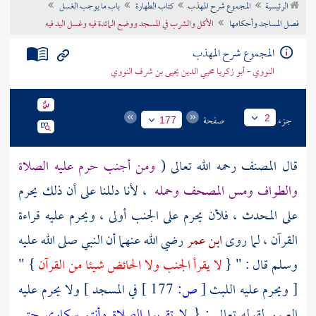
الرئيسية
المجموع شرح المهذب
كتاب الطهارة
باب ما يوجب الغسل
تراجم الأعلام
فصل المساجد وأحكامها
الأكل والشرب في المسجد ووضع المائدة فيه وغسل اليد فيه
المجموع شرح المهذب
النووي - أبو زكريا محيي الدين يحيى بن شرف النووي
جزء
صفحة
2
177
قال
المصنف
رحمه الله تعالى (
ومن أجنب حرم عليه الصلاة
والطواف ومس المصحف وحمله
، لأنا دللنا على أن ذلك يحرم
على المحدث ، فلأن يحرم على الجنب أولى ، ويحرم عليه قراءة
القرآن ، لما روى
ابن عمر
رضي الله عنهما أن النبي صلى الله عليه
وسلم قال : " {
لا يقرأ الجنب ولا الحائض شيئا من القرآن
} "
[ ويحرم عليه اللبث
[
ص:
177 ]
في المسجد ] ولا يحرم عليه
العبور لقوله تعالى : {
لا تقربوا الصلاة وأنتم سكارى حتى