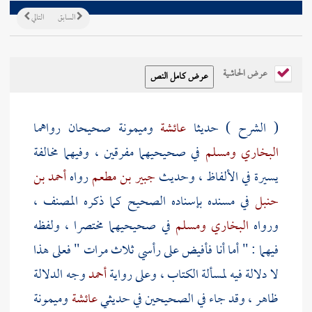
السابق
التالي
عرض الحاشية
( الشرح ) حديثا
عائشة
وميمونة
صحيحان رواهما
البخاري
ومسلم
في صحيحيهما مفرقين ، وفيهما مخالفة
يسيرة في الألفاظ ، وحديث
جبير بن مطعم
رواه
أحمد بن
حنبل
في مسنده بإسناده الصحيح كما ذكره
المصنف
،
ورواه
البخاري
ومسلم
في صحيحيهما مختصرا ، ولفظه
فيهما : " أما أنا فأفيض على رأسي ثلاث مرات " فعلى هذا
لا دلالة فيه لمسألة الكتاب ، وعلى رواية
أحمد
وجه الدلالة
ظاهر ، وقد جاء في الصحيحين في حديثي
عائشة
وميمونة