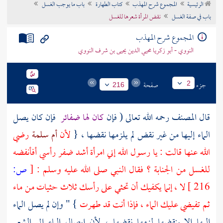
الرئيسية
المجموع شرح المهذب
كتاب الطهارة
باب ما يوجب الغسل
تراجم الأعلام
باب في صفة الغسل
نقض المرأة شعرها للغسل
المجموع شرح المهذب
النووي - أبو زكريا محيي الدين يحيى بن شرف النووي
جزء
صفحة
2
216
قال
المصنف
رحمه الله تعالى ( فإن
كان لها ضفائر
فإن كان يصل
الماء إليها من غير نقض لم يلزمها نقضها ، {
لأن
أم سلمة
رضي
الله عنها قالت : يا رسول الله إني امرأة أشد ضفر رأسي أفأنفضه
للغسل من الجنابة ؟ فقال النبي صلى الله عليه وسلم :
[
ص:
216 ]
لا ، إنما يكفيك أن تحثي على رأسك ثلاث حثيات من ماء
ثم تفيضي عليك الماء ، فإذا أنت قد طهرت
} " وإن لم يصل الماء
إليها إلا بنقضها لزمها نقضها ، لأن إيصال الماء إلى الشعر