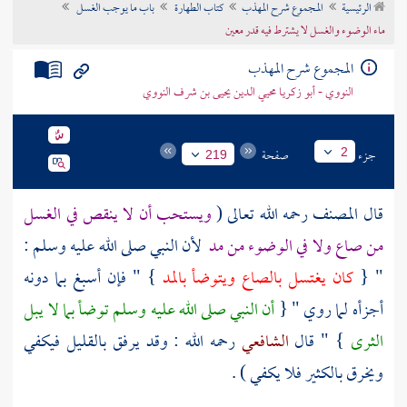
الرئيسية
المجموع شرح المهذب
كتاب الطهارة
باب ما يوجب الغسل
تراجم الأعلام
ماء الوضوء والغسل لا يشترط فيه قدر معين
المجموع شرح المهذب
النووي - أبو زكريا محيي الدين يحيى بن شرف النووي
جزء
صفحة
2
219
قال
المصنف
رحمه الله تعالى (
ويستحب أن لا ينقص في الغسل
من صاع ولا في الوضوء من مد
لأن النبي صلى الله عليه وسلم :
" {
كان يغتسل بالصاع ويتوضأ بالمد
} " فإن أسبغ بما دونه
أجزأه لما روي " {
أن النبي صلى الله عليه وسلم توضأ بما لا يبل
الثرى
} " قال
الشافعي
رحمه الله : وقد يرفق بالقليل فيكفي
ويخرق بالكثير فلا يكفي ) .