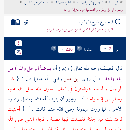
الرئيسية
المجموع شرح المهذب
كتاب الطهارة
باب ما يوجب الغسل
تراجم الأعلام
وضوء الرجل والمرأة واغتسالهما جميعا من إناء واحد
المجموع شرح المهذب
النووي - أبو زكريا محيي الدين يحيى بن شرف النووي
جزء
صفحة
2
220
قال
المصنف
رحمه الله تعالى ( ويجوز أن
يتوضأ الرجل والمرأة من
إناء واحد
، لما روى
ابن عمر
رضي الله عنهما قال : {
كان
الرجال والنساء يتوضئون في زمان رسول الله صلى الله عليه
وسلم من إناء واحد
} : ويجوز أن يتوضأ أحدهما بفضل وضوء
الآخر ، لما روت
ميمونة
رضي الله عنها قالت : " {
أجنبت
فاغتسلت من جفنة ففضلت فيها فضلة ، فجاء النبي صلى الله
عليه وسلم يغتسل منه فقلت إني قد اغتسلت منه فقال النبي