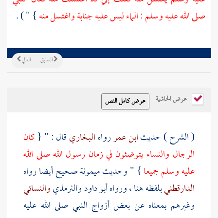
صلى الله عليه وسلم : الماء ليس عليه جنابة واغتسل منه
} " ) .
السابق
التالي
عرض الحاشية
( الشرح ) حديث
ابن عمر
رواه
البخاري
قال : " {
كان
الرجال والنساء يتوضئون في زمان رسول الله صلى الله
عليه وسلم جميعا
} " وحديث
ميمونة
صحيح أيضا رواه
الدارقطني
بلفظه هنا ، ورواه
أبو داود
والترمذي
والنسائي
وغيرهم بمعناه عن بعض أزواج النبي صلى الله عليه