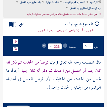
الرئيسية
المجموع شرح المهذب
كتاب الطهارة
باب ما يوجب الغسل
تراجم الأعلام
فرع في مسائل تتعلق بباب الغسل
كان على بعض بدن الجنب نجاسة فغسل ذلك الموضع غسلة واحدة بنية الجنابة
المجموع شرح المهذب
النووي - أبو زكريا محيي الدين يحيى بن شرف النووي
جزء
صفحة
2
226
قال
المصنف
رحمه الله تعالى ( فإن
توضأ من الحدث ثم ذكر أنه
كان جنبا أو اغتسل من الحدث ثم ذكر أنه كان جنبا
أجزأه ما
غسل من الحدث عن الجنابة ، لأن فرض الغسل في أعضاء
الوضوء من الجنابة والحدث واحد ) .