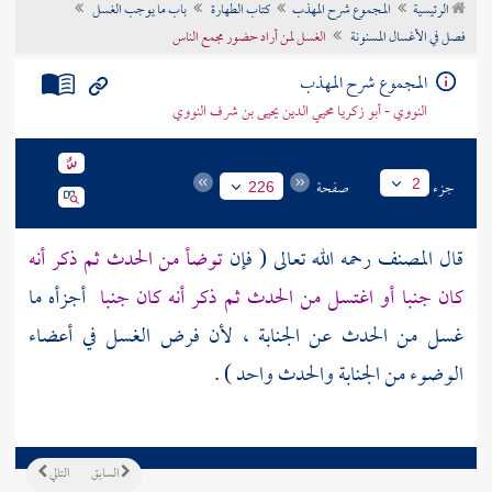
الرئيسية
المجموع شرح المهذب
كتاب الطهارة
باب ما يوجب الغسل
تراجم الأعلام
فصل في الأغسال المسنونة
الغسل لمن أراد حضور مجمع الناس
المجموع شرح المهذب
النووي - أبو زكريا محيي الدين يحيى بن شرف النووي
جزء
صفحة
2
226
قال
المصنف
رحمه الله تعالى ( فإن
توضأ من الحدث ثم ذكر أنه
كان جنبا أو اغتسل من الحدث ثم ذكر أنه كان جنبا
أجزأه ما
غسل من الحدث عن الجنابة ، لأن فرض الغسل في أعضاء
الوضوء من الجنابة والحدث واحد ) .
السابق
التالي