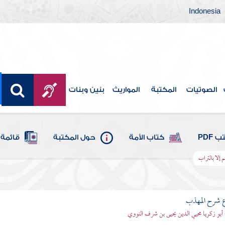
Indonesia
الصوتيات
المكتبة
المواريث
بنين وبنات
 PDF
كتاب الأمة
حول المكتبة
قائمة 
م إلا بالتراب
ع شرح المهذب
 أبو زكريا محيي الدين يحيى بن شرف النووي