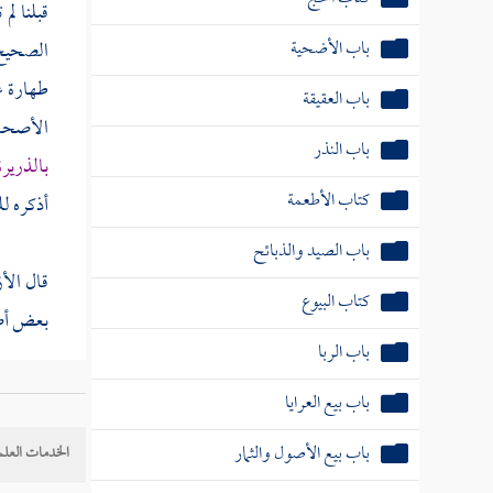
قبلنا لم
باب الأضحية
الصحيح ا
طهارة ع
باب العقيقة
الأصحا
باب النذر
بالذريرة
كتاب الأطعمة
أذكره لل
باب الصيد والذبائح
قال
الأ
كتاب البيوع
بعض أ
باب الربا
( أحدها )
باب بيع العرايا
باب بيع الأصول والثمار
الخدمات العلم
( والثا