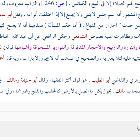
 تبح لهم الصلاة إلا في البيع والكنائس .
[
ص:
246 ]
والتراب معروف وله خم
لمشهور أنه اسم جنس لا يثنى ولا يجمع إلا إذا اختلفت أنواعه . ونقل
أبو عمر
ن حدث " احتراز من الدباغ . ( أما حكم المسألة ) فمذهبنا أنه لا يصح التي
ب وتظاهرت عليه نصوص
الشافعي
وحكى
الرافعي
عن
أبي عبد الله الحنا
 والنورة والزرنيخ والأحجار المدقوقة والقوارير المسحوقة وأشباهها
قولين
ل
تنبيه عليه لئلا يغتر به ، والصحيح في المذهب أنه لا يجوز إلا بتراب ، وبه قال
أحم
زهري
والقاضي
أبو الطيب
: هو قول أكثر الفقهاء وقال
أبو حنيفة
ومالك
: ي
صحاب
مالك
: يجوز بكل ما اتصل بالأرض كالخشب والثلج وغيرهما ، وفي ال
 : يجوز ، ( والثاني ) : لا .
ية
لث ) - وهو عندهم أشهرها - أنه إن كان مصنوعا لم يجز التيمم به وإلا جاز 