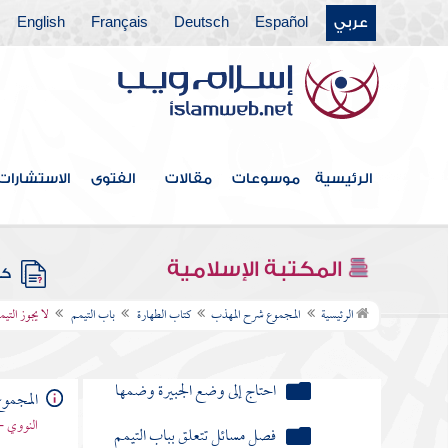
كان معه ماء صالح لطهارته
عربي
Español
Deutsch
Français
English
فأخرجه عن كونه مطهرا ثم احتاج إلى
التيمم
تيمم لعدم الماء ثم رأى في أثناء
صلاته ماء يلزم استعماله
تيمم للمرض حيث جوزناه وصلى
الرئيسية
موسوعات
مقالات
الفتوى
الاستشارات
ثم برأ
وجد المحدث أو الجنب الماء
المكتبة الإسلامية
وخاف من استعماله لشدة البرد
كتب
الرئيسية
المجموع شرح المهذب
كتاب الطهارة
باب التيمم
لا يجوز التيم
صلى بغير طهارة لعدم الماء
والتراب
احتاج إلى وضع الجبيرة وضمها
المجمو
النووي -
فصل مسائل تتعلق بباب التيمم