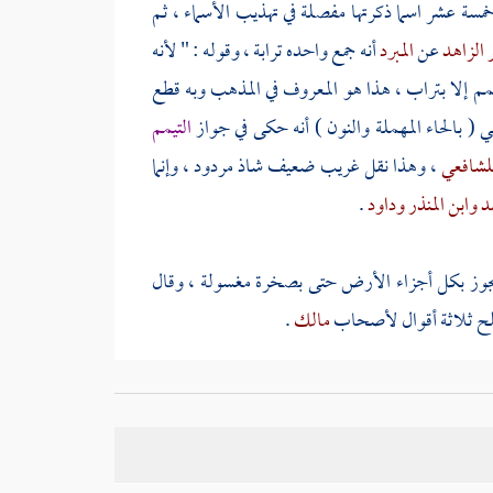
سة عشر اسما ذكرتها مفصلة في تهذيب الأسماء ، ثم
 الزاهد
عن
المبرد
أنه جمع واحده ترابة ، وقوله : " لأنه
مم إلا بتراب ، هذا هو المعروف في المذهب وبه قطع
طي
( بالحاء المهملة والنون ) أنه حكى في جواز
التيمم
لشافعي
، وهذا نقل غريب ضعيف شاذ مردود ، وإنما
د
وابن المنذر
وداود
.
جوز بكل أجزاء الأرض حتى بصخرة مغسولة ، وقال
ملح ثلاثة أقوال لأصحاب
مالك
.
. وقال
الأوزاعي
والثوري
: يجوز بالثلج وكل ما على