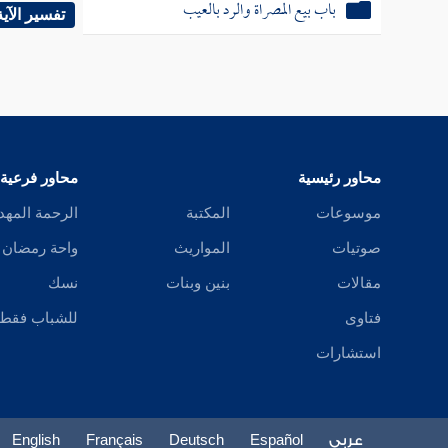
باب بيع المصراة والرد بالعيب
الأرض . 
تفسير الآية
وطهورا
كان يكف
أن تضرب
، قالوا 
محاور رئيسية
محاور فرعية
موسوعات
المكتبة
الرحمة المهد
واحتج أص
صوتيات
المواريث
واحة رمضان
وروى
ا
مقالات
بنين وبنات
نسك
وجه الأ
فتاوى
للشباب فقط
كان كذل
استشارات
لنا الأ
جدرانهم
باستحبا
عربي
Español
Deutsch
Français
English