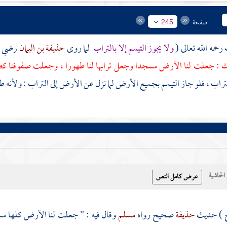
صفحة
245
ف
رحمه الله تعالى (
ولا يجوز التيمم إلا بالتراب
لما روى
حذيفة بن اليمان
رضي ال
ث : جعلت لنا الأرض مسجدا وجعل ترابها لنا طهورا ، وجعلت صفوفنا ك
التراب ، فلو جاز التيمم بجميع الأرض لما نزل عن الأرض إلى التراب : ول
حاشية
ح ) حديث
حذيفة
صحيح رواه
مسلم
وقال فيه : " جعلت لنا الأرض كلها مس