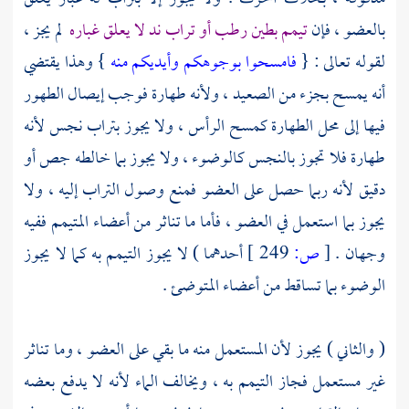
بالعضو ، فإن
تيمم بطين رطب أو تراب ند لا يعلق غباره
لم يجز ،
لقوله تعالى : {
فامسحوا بوجوهكم وأيديكم منه
} وهذا يقتضي
أنه يمسح بجزء من الصعيد ، ولأنه طهارة فوجب إيصال الطهور
فيها إلى محل الطهارة كمسح الرأس ، ولا يجوز بتراب نجس لأنه
طهارة فلا تجوز بالنجس كالوضوء ، ولا يجوز بما خالطه جص أو
دقيق لأنه ربما حصل على العضو فمنع وصول التراب إليه ، ولا
يجوز بما استعمل في العضو ، فأما ما تناثر من أعضاء المتيمم ففيه
وجهان .
[
ص:
249 ]
أحدهما ) لا يجوز التيمم به كما لا يجوز
الوضوء بما تساقط من أعضاء المتوضئ .
( والثاني ) يجوز لأن المستعمل منه ما بقي على العضو ، وما تناثر
غير مستعمل فجاز التيمم به ، ويخالف الماء لأنه لا يدفع بعضه