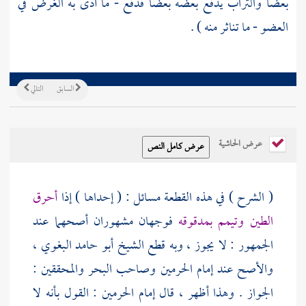
بعضا والتراب يدفع بعضه بعضا فدفع - ما أدى به الغرض في
العضو - ما تناثر منه ) .
السابق
التالي
عرض الحاشية
( الشرح ) في هذه القطعة مسائل : ( إحداها ) إذا
أحرق
الطين وتيمم بمدقوقه
فوجهان مشهوران أصحهما عند
الجمهور : لا يجوز ، وبه قطع الشيخ
أبو حامد البغوي
،
والأصح عند
إمام الحرمين
وصاحب البحر والمحققين :
الجواز . وهذا أظهر ، قال
إمام الحرمين
: القول بأنه لا