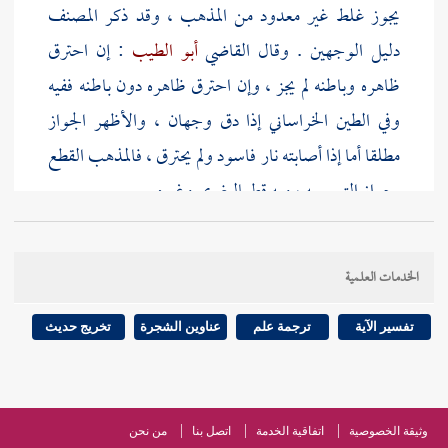
يجوز غلط غير معدود من المذهب ، وقد ذكر
المصنف
دليل الوجهين . وقال القاضي
أبو الطيب
: إن احترق
ظاهره وباطنه لم يجز ، وإن احترق ظاهره دون باطنه ففيه
وفي الطين الخراساني إذا دق وجهان ، والأظهر الجواز
مطلقا أما إذا أصابته نار فاسود ولم يحترق ، فالمذهب القطع
بجواز التيمم به ، وبه قطع
البغوي
وغيره .
وحكى
الرافعي
فيه وجها وهو ضعيف لأنه تراب ولا
الخدمات العلمية
يشبه الخزف بحال ، ولو احترق فصار رمادا لم يجز التيمم
به بلا خلاف كالخزف ، نقله
الرافعي
وغيره وهو ظاهر
تفسير الآية
ترجمة علم
عناوين الشجرة
تخريج حديث
والله أعلم .
( الثانية ) يشترط
كون التراب له غبار يعلق بالعضو
، وقد
وثيقة الخصوصية
اتفاقية الخدمة
اتصل بنا
من نحن