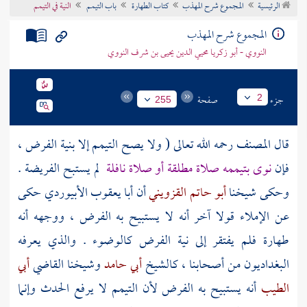
الرئيسية
المجموع شرح المهذب
كتاب الطهارة
باب التيمم
النية في التيمم
تراجم الأعلام
المجموع شرح المهذب
النووي - أبو زكريا محيي الدين يحيى بن شرف النووي
جزء
صفحة
2
255
قال
المصنف
رحمه الله تعالى ( ولا يصح التيمم إلا بنية الفرض ،
فإن
نوى بتيممه صلاة مطلقة أو صلاة نافلة
لم يستبح الفريضة .
وحكى شيخنا
أبو حاتم القزويني
أن
أبا يعقوب الأبيوردي
حكى
عن الإملاء قولا آخر أنه لا يستبيح به الفرض ، ووجهه أنه
طهارة فلم يفتقر إلى نية الفرض كالوضوء . والذي يعرفه
البغداديون من أصحابنا ، كالشيخ
أبي حامد
وشيخنا القاضي
أبي
الطيب
أنه يستبيح به الفرض لأن التيمم لا يرفع الحدث وإنما