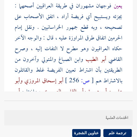
يعين
فوجهان مشهوران في طريقة العراقيين أصحهما :
يجزئه ويستبيح أي فريضة أراد ، اتفق الأصحاب على
تصحيحه ، وبه قطع جمهور الخراسانيين . ونقل
إمام
الحرمين
اتفاق طرق المراوزة عليه ، قال : والوجه الآخر
حكاه العراقيون وهو مطرح لا التفات إليه ، وصرح
القاضي
أبو الطيب
وابن الصباغ
والمتولي
وآخرون من
الطريقتين بأن اشتراط تعيين الفريضة غلط والقائلون
بالاشتراط هم
[
ص:
256 ]
أبو إسحاق المروزي
وأبو
علي بن أبي هريرة
وأبو القاسم الصيمري
، واختاره
أبو
علي السنجي
- بالسين المهملة والنون والجيم - حكاه
عنهم
الرافعي
. وأما قول
المصنف
: " وعليه يدل قوله في
الخدمات العلمية
البويطي
" فالمذكور في
البويطي
أنه إذا نوى فريضتين كان
له أن يصلي إحداهما . ووجه الدلالة منه أنه خيره بينهما فلو
ترجمة علم
عناوين الشجرة