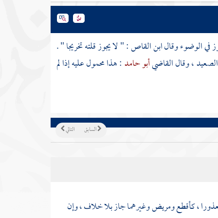
وز في الوضوء وقال
ابن القاص
: " لا يجوز قلته تخريجا " .
د الصعيد ، وقال القاضي
أبو حامد
: هذا محمول عليه إذا لم
السابق
التالي
عذورا ، كأقطع ومريض وغيرهما جاز بلا خلاف ، وإن