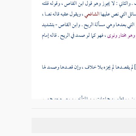
والثاني : لا يجوز وهو قول
ابن القاص
، وقوله قلته
مسائل التي نص عليها
الشافعي
، ويقول عقبه قاله نصا ،
التي بعدها وهي مسألة الريح .
وابن القاص
- بتشديد
 وهو مختار ونوى
، فهو كما لو صمد في الريح . قاله
إمام
لم يقصدها لم يجزه بلا خلاف ، وإن قصدها وصمد لها
دمين ، وقطع به جماعات من المتأخرين وصححه جمهور
ذهب .
 قال
الروياني
في كتابيه البحر والحلية : واختاره
الحليمي