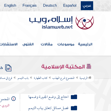
كان معه ماء صالح لطهارته
عربي
Español
Deutsch
Français
English
فأخرجه عن كونه مطهرا ثم احتاج إلى
التيمم
تيمم لعدم الماء ثم رأى في أثناء
صلاته ماء يلزم استعماله
تيمم للمرض حيث جوزناه وصلى
الرئيسية
موسوعات
مقالات
الفتوى
الاستشارات
ثم برأ
وجد المحدث أو الجنب الماء
المكتبة الإسلامية
وخاف من استعماله لشدة البرد
كتب
الرئيسية
المجموع شرح المهذب
كتاب الطهارة
باب التيمم
فرع في مسائ
صلى بغير طهارة لعدم الماء
والتراب
احتاج إلى وضع الجبيرة وضمها
المجمو
النووي -
فصل مسائل تتعلق بباب التيمم