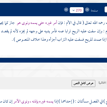
صفحة
270
ف
رحمه الله تعالى ( قال في الأم : فإن
أمر غيره حتى يممه ونوى هو
جاز كما يج
م : وإن سفت عليه الريح ترابا عمه فأمر يديه على وجهه لم يجزه لأنه لم يقص
ا إذا صمد للريح فسفت عليه التراب أجزأه وهذا خلاف المنصوص ) .
حاشية
) في الفصل مسألتان : ( إحداهما ) إذا
يممه غيره بإذنه ، ونوى الآمر
إن كان م