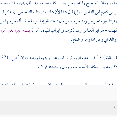
را فوجهان الصحيح والمنصوص جوازه كالوضوء وبهذا قال جمهور الأصحاب . 
هو من كلام
ابن القاص
، وإنما قال هذا لأن عادته في كتابه التلخيص أن يذكر ال
ل شيئا غير منصوص وقد خرجه هو قال : قلته تخريجا ، وهذه المسألة خرجها من 
مهملة - هو
أبو العباس
وقد ذكرت في أبواب المياه ، أما إذا
يممه غيره بغير أمره
والغزالي
وغيرهما وهو واضح .
ة الثانية ) إذا ألقت عليه الريح ترابا استوعب وجهه ثم يديه ، فإن
[
ص:
271 ]
اف مشهور حكاه الأصحاب وجهين وحقيقته قولان .
ا ) : لا يصح وهو الصحيح نص عليه في الأم وهو قول أكثر أصحابنا المتق
ونقله
إمام الحرمين
عن الأئمة مطلقا ، قال : والوجه الآخر ليس معدودا من الم
ية
ي ) : يصح ، وهو قول القاضي
أبي حامد
، واختيار الشيخ
أبي حامد الإسفراييني
،