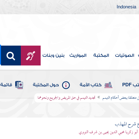
Indonesia
الصوتيات
المكتبة
المواريث
بنين وبنات
 PDF
كتاب الأمة
حول المكتبة
قائمة 
ل متعلقة ببعض أحكام التيمم
تجديد التيمم في حق المريض والجريح ونحوهما
ع شرح المهذب
 أبو زكريا محيي الدين يحيى بن شرف النووي