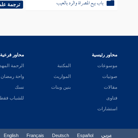
باب بيع المصراة والرد بالعيب
والقاض
ترجمة علم
وقع علي
عمه " ه
صحيح أي
محاور رئيسية
محاور فرعية
( فرع )
موسوعات
المكتبة
الرحمة المهد
والأصحا
صوتيات
المواريث
واحة رمضان
به أو أخ
مقالات
بنين وبنات
نسك
من اليد
فتاوى
للشباب فقط
بنقل حق
استشارات
صححه ا
قصد الت
فمسح ب
عربي
Español
Deutsch
Français
English