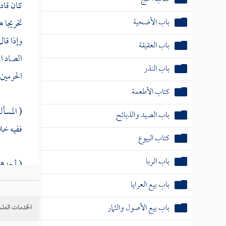
كان قاد
باب الأضحية
تخريجا 
وإذا قا
باب العقيقة
الصاد ال
باب النذر
الحرمين
كتاب الأطعمة
( المسأل
باب الصيد والذبائح
ففيه خل
كتاب البيوع
باب الربا
( أحدهم
الباقين 
باب بيع العرايا
باب بيع الأصول والثمار
الخدمات العلم
( والثان