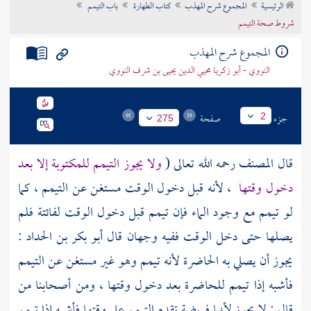
الرئيسية
المجموع شرح المهذب
كتاب الطهارة
باب التيمم
تراجم الأعلام
شروط صحة التيمم
المجموع شرح المهذب
النووي - أبو زكريا محيي الدين يحيى بن شرف النووي
جزء
صفحة
2
275
قال
المصنف
رحمه الله تعالى (
ولا يجوز التيمم للمكتوبة إلا بعد
دخول وقتها
، لأنه قبل دخول الوقت مستغن عن التيمم ، كما
لو تيمم مع وجود الماء فإن تيمم قبل دخول الوقت لفائتة فلم
يصلها حتى دخل الوقت ففيه وجهان قال
أبو بكر بن الحداد
:
يجوز أن يصلي به الحاضرة لأنه تيمم وهو غير مستغن عن التيمم
فأشبه إذا تيمم للحاضرة بعد دخول وقتها ، ومن أصحابنا من
قال : لا يجوز لأنها فريضة تقدم التيمم على وقتها فأشبه إذا تيمم