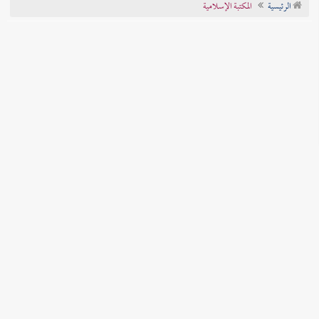
الرئيسية
المكتبة الإسلامية
تراجم الأعلام