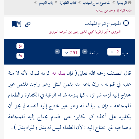
الرئيسية
المجموع شرح المهذب
كتاب الطهارة
باب التيمم
تراجم الأعلام
عادم الماء إذا وجد من يهبه له
المجموع شرح المهذب
النووي - أبو زكريا محيي الدين يحيى بن شرف النووي
جزء
صفحة
2
291
قال
المصنف
رحمه الله تعالى ( فإن
بذله له
لزمه قبوله لأنه لا منة
عليه في قبوله ، وإن باعه منه بثمن المثل وهو واجد للثمن غير
محتاج إليه لزمه شراؤه ، كما يلزمه شراء الرقبة في الكفارة والطعام
للمجاعة ، فإن لم يبذله له وهو غير محتاج إليه لنفسه لم يجز أن
يكابره على أخذه كما يكابره على طعام يحتاج إليه للمجاعة
وصاحبه غير محتاج إليه ; لأن الطعام ليس له بدل وللماء بدل ) .