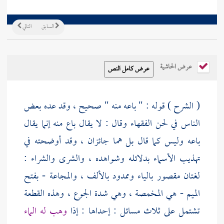
السابق
التالي
عرض الحاشية
( الشرح ) قوله : " باعه منه " صحيح ، وقد عده بعض
الناس في لحن الفقهاء وقال : لا يقال باع منه إنما يقال
باعه وليس كما قال بل هما جائزان ، وقد أوضحته في
تهذيب الأسماء بدلائله وشواهده ، والشرى والشراء :
لغتان مقصور بالياء وممدود بالألف ، والمجاعة - بفتح
الميم - هي المخمصة ، وهي شدة الجوع ، وهذه القطعة
تشتمل على ثلاث مسائل : إحداها : إذا
وهب له الماء