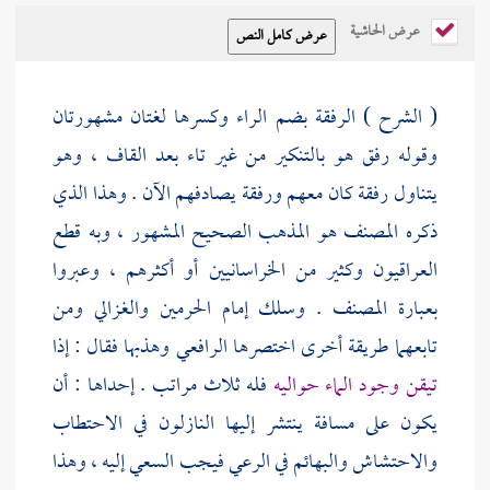
عرض الحاشية
( الشرح ) الرفقة بضم الراء وكسرها لغتان مشهورتان
وقوله رفق هو بالتنكير من غير تاء بعد القاف ، وهو
يتناول رفقة كان معهم ورفقة يصادفهم الآن . وهذا الذي
ذكره
المصنف
هو المذهب الصحيح المشهور ، وبه قطع
العراقيون وكثير من الخراسانيين أو أكثرهم ، وعبروا
بعبارة
المصنف
. وسلك
إمام الحرمين
والغزالي
ومن
تابعهما طريقة أخرى اختصرها
الرافعي
وهذبها فقال : إذا
تيقن وجود الماء حواليه
فله ثلاث مراتب . إحداها : أن
يكون على مسافة ينتشر إليها النازلون في الاحتطاب
والاحتشاش والبهائم في الرعي فيجب السعي إليه ، وهذا