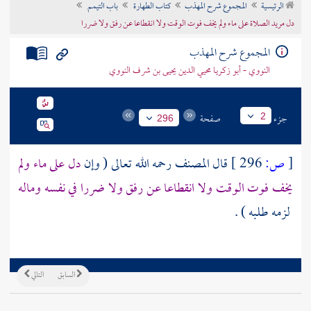
الرئيسية
المجموع شرح المهذب
كتاب الطهارة
باب التيمم
تراجم الأعلام
دل مريد الصلاة على ماء ولم يخف فوت الوقت ولا انقطاعا عن رفق ولا ضررا
المجموع شرح المهذب
النووي - أبو زكريا محيي الدين يحيى بن شرف النووي
جزء
صفحة
2
296
[
ص:
296 ]
قال
المصنف
رحمه الله تعالى ( وإن
دل على ماء ولم
يخف فوت الوقت ولا انقطاعا عن رفق ولا ضررا في نفسه وماله
لزمه طلبه ) .
السابق
التالي