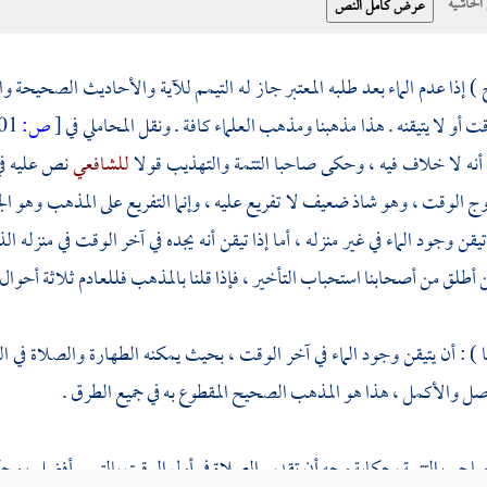
حاشية
) إذا عدم الماء بعد طلبه المعتبر جاز له التيمم للآية والأحاديث الصحيحة والإ
ت أو لا يتيقنه . هذا مذهبنا ومذهب العلماء كافة . ونقل
المحاملي
في
[
ص:
301 ]
 أنه لا خلاف فيه ، وحكى صاحبا التتمة والتهذيب قولا
للشافعي
نص عليه في 
 الوقت ، وهو شاذ ضعيف لا تفريع عليه ، وإنما التفريع على المذهب وهو الجو
تيقن وجود الماء في غير منزله ، أما إذا تيقن أنه يجده في آخر الوقت في منزله
أطلق من أصحابنا استحباب التأخير ، فإذا قلنا بالمذهب فللعادم ثلاثة أحوال 
) : أن يتيقن وجود الماء في آخر الوقت ، بحيث يمكنه الطهارة والصلاة في ا
أصل والأكمل ، هذا هو المذهب الصحيح المقطوع به في جميع الطرق .
صاحب التتمة بحكاية وجه أن تقديم الصلاة في أول الوقت بالتيمم أفضل ، وح