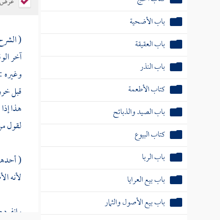
عرض ال
باب الأضحية
( الشرح 
باب العقيقة
آخر الوق
باب النذر
وغيره :
كتاب الأطعمة
قبل خروج
هذا إذا 
باب الصيد والذبائح
لقول من 
كتاب البيوع
باب الربا
( أحدها 
لأنه ال
باب بيع العرايا
باب بيع الأصول والثمار
وانفرد 