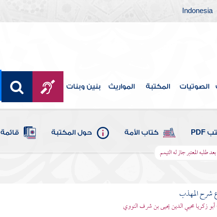
Indonesia
الصوتيات
المكتبة
المواريث
بنين وبنات
 PDF
كتاب الأمة
حول المكتبة
قائمة 
 بعد طلبه المعتبر جاز له التيمم
ع شرح المهذب
 أبو زكريا محيي الدين يحيى بن شرف النووي