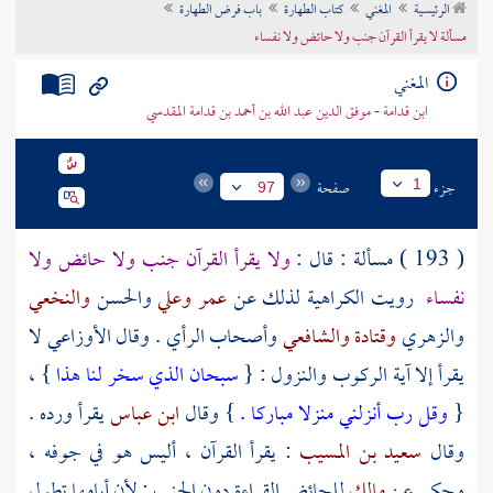
الرئيسية
المغني
كتاب الطهارة
باب فرض الطهارة
تراجم الأعلام
مسألة لا يقرأ القرآن جنب ولا حائض ولا نفساء
المغني
ابن قدامة - موفق الدين عبد الله بن أحمد بن قدامة المقدسي
جزء
صفحة
1
97
( 193 ) مسألة : قال :
ولا يقرأ القرآن جنب ولا حائض ولا
نفساء
رويت الكراهية لذلك عن
عمر
وعلي
والحسن
والنخعي
والزهري
وقتادة
والشافعي
وأصحاب الرأي . وقال
الأوزاعي
لا
يقرأ إلا آية الركوب والنزول : {
سبحان الذي سخر لنا هذا
} ،
{
وقل رب أنزلني منزلا مباركا .
} وقال
ابن عباس
يقرأ ورده .
وقال
سعيد بن المسيب
: يقرأ القرآن ، أليس هو في جوفه ،
وحكي عن
مالك
للحائض القراءة دون الجنب ; لأن أيامها تطول