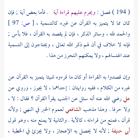
( 194 ) فصل :
ويحرم عليهم قراءة آية
. فأما بعض آية ; فإن
كان مما لا يتميز به القرآن عن غيره كالتسمية ،
[
ص:
97 ]
والحمد لله ، وسائر الذكر ، فإن لم يقصد به القرآن ، فلا بأس ;
فإنه لا خلاف في أن لهم ذكر الله تعالى ، ويحتاجون إلى التسمية
عند اغتسالهم ، ولا يمكنهم التحرز من هذا .
وإن قصدوا به القراءة أو كان ما قرءوه شيئا يتميز به القرآن عن
غيره من الكلام ، ففيه روايتان : إحداهما ، لا يجوز ، وروي عن
علي
رضي الله عنه أنه سئل عن الجنب يقرأ القرآن ؟ فقال : لا ،
ولا حرفا . وهذا مذهب
الشافعي
لعموم الخبر في النهي ; ولأنه
قرآن ، فمنع من قراءته ، كالآية . والثانية لا يمنع منه ، وهو قول
أبي حنيفة
; لأنه لا يحصل به الإعجاز ، ولا يجزئ في الخطبة ،