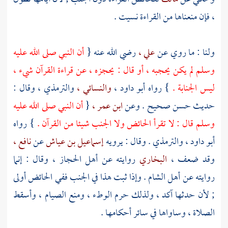
، فإن منعناها من القراءة نسيت .
ولنا : ما روي عن
علي ،
رضي الله عنه {
أن النبي صلى الله عليه
وسلم لم يكن يحجبه ، أو قال : يحجزه ، عن قراءة القرآن شيء ،
ليس الجنابة .
} رواه
أبو داود ،
والنسائي ،
والترمذي ،
وقال :
حديث حسن صحيح . وعن
ابن عمر ،
{
أن النبي صلى الله عليه
وسلم قال : لا تقرأ الحائض ولا الجنب شيئا من القرآن .
} رواه
أبو داود ،
والترمذي .
وقال : يرويه
إسماعيل بن عياش
عن
نافع ،
وقد ضعف ،
البخاري
روايته عن أهل
الحجاز ،
وقال : إنما
روايته عن أهل
الشام .
وإذا ثبت هذا في الجنب ففي الحائض أولى
; لأن حدثها آكد ، ولذلك حرم الوطء ، ومنع الصيام ، وأسقط
الصلاة ، وساواها في سائر أحكامها .