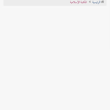
الرئيسية
المكتبة الإسلامية
تراجم الأعلام