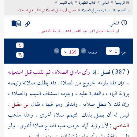
الرئيسية
المغني
كتاب الطهارة
باب التيمم
تراجم الأعلام
مسألة وجد المتيمم الماء وهو في الصلاة
فصل رأى ماء في الصلاة ثم انقلب قبل استعماله
المغني
ابن قدامة - موفق الدين عبد الله بن أحمد بن قدامة المقدسي
جزء
صفحة
1
169
( 387 ) فصل : إذا
رأى ماء في الصلاة ، ثم انقلب قبل استعماله
،
فإن قلنا يلزمه الخروج من الصلاة . فقد بطلت صلاته وتيممه
برؤية الماء ، والقدرة عليه ، ويلزمه استئناف التيمم والصلاة ،
وإن قلنا لا تبطل صلاته . واندفق وهو فيها ، فقال
ابن عقيل
:
ليس له أن يصلي بذلك التيمم صلاة أخرى . وهذا مذهب
الشافعي
; لأن رؤية الماء حرمت عليه افتتاح صلاة أخرى . ولو
تلبس بنافلة ، ثم رأى ماء ; فإن كان نوى عددا ، أتى به .