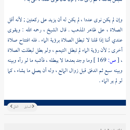
وإن لم يكن نوى عددا ، لم يكن له أن يزيد على ركعتين ; لأنه أقل
الصلاة ، على ظاهر المذهب . قال الشيخ ، رحمه الله : ويقوى
عندي أننا إذا قلنا لا تبطل الصلاة برؤية الماء . فله افتتاح صلاة
أخرى ; لأن رؤية الماء لم تبطل التيمم ، ولو بطل لبطلت الصلاة
،
[
ص:
169 ]
وما وجد بعدها لا يبطله ، فأشبه ما لو رآه وبينه
وبينه سبع ثم اندفق قبل زوال المانع ، وله أن يصلي ما يشاء ، كما
لو لم ير الماء .
السابق
التالي