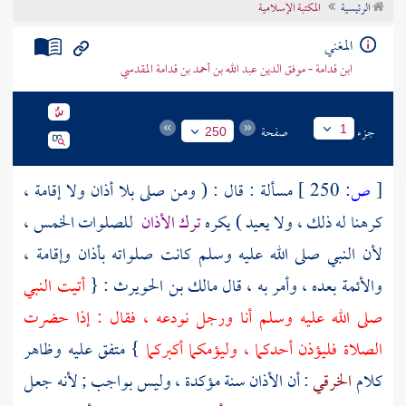
الرئيسية
المكتبة الإسلامية
تراجم الأعلام
المغني
ابن قدامة - موفق الدين عبد الله بن أحمد بن قدامة المقدسي
جزء
صفحة
1
250
[
ص:
250 ]
مسألة : قال : ( ومن صلى بلا أذان ولا إقامة ،
كرهنا له ذلك ، ولا يعيد ) يكره
ترك الأذان
للصلوات الخمس ،
لأن النبي صلى الله عليه وسلم كانت صلواته بأذان وإقامة ،
والأئمة بعده ، وأمر به ، قال
مالك بن الحويرث
: {
أتيت النبي
صلى الله عليه وسلم أنا ورجل نودعه ، فقال : إذا حضرت
الصلاة فليؤذن أحدكما ، وليؤمكما أكبركما
} متفق عليه وظاهر
كلام
الخرقي
: أن الأذان سنة مؤكدة ، وليس بواجب ; لأنه جعل