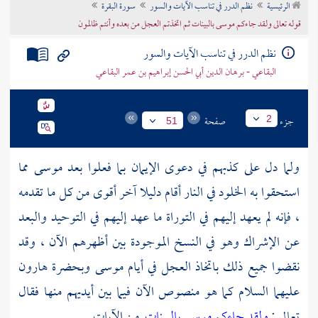
الرئيسية
نظم الدرر في تناسب الآيات والسور
سورة البقرة
تراجم الأعلام
قوله تعالى ولقد جاءكم موسى بالبينات ثم اتخذتم العجل من بعده وأنتم ظالمون
نظم الدرر في تناسب الآيات والسور
البقاعي - برهان الدين أبي الحسن إبراهيم بن عمر البقاعي
جزء
صفحة
2
51
ولما دل على كذبهم في دعوى الإيمان بما فعلوا بعد موسى مما
استحقوا به الخلود في النار أقام دليلا آخر أقوى من كل ما تقدمه
، فإنه لم يعهد إليهم في التوراة ما عهد إليهم في التوحيد والبعد
عن الإشراك وهو في النسخ الموجودة بين أظهرهم الآن ، وقد
نقضوا جميع ذلك باتخاذ العجل في أيام موسى وبحضرة هارون
عليهما السلام كما هو منصوص الآن فيما بين أيديهم منها فقال
تعالى :
ولقد جاءكم موسى بالبينات
من الآيات .