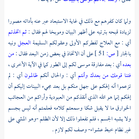
ولما كان كفرهم مع ذلك في غاية الاستبعاد عبر عنه بأداته مصورا
لزيادة قبحه بترتبه على أظهر البيان وموبخا لهم فقال :
ثم اتخذتم
أي : مع العلاج لفطركم الأولى وعقولكم السليمة
العجل
ونبه
بالجار
[
ص:
51 ]
على أن الاتخاذ في بعض زمن البعد فقال :
من
بعده
أي : بعد مفارقة
موسى
لكم إلى الطور كما في الآية الأخرى ،
فتنا قومك من بعدك
وأنتم
أي : والحال أنكم
ظالمون
أي : لم
تزعموا أنه إلهكم على جهل منكم بل بعد مجيء البينات إليكم أن
إلهكم إنما هو الله الذي أنقذكم من العبودية وأراكم من العجائب
الخوارق ما لا يقبل شكا وسمعتم كلامه فعلمتم أنه ليس بجسم
ولا يشبه الجسم ، فلم تفعلوا ذلك إلا لأن الظلم -وهو المشي على
غير نظام خبط عشواء- وصف لكم لازم .