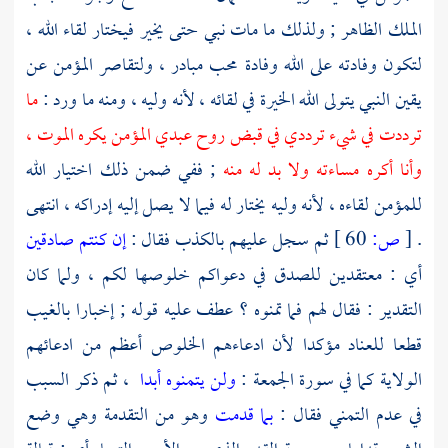
الملك الظاهر ; ولذلك ما مات نبي حتى يخير فيختار لقاء الله ،
لتكون وفادته على الله وفادة محب مبادر ، ولتقاصر المؤمن عن
يقين النبي يتولى الله الخيرة في لقائه ، لأنه وليه ، ومنه ما ورد :
ما
ترددت في شيء ترددي في قبض روح عبدي المؤمن يكره الموت ،
وأنا أكره مساءته ولا بد له منه
; ففي ضمن ذلك اختيار الله
للمؤمن لقاءه ، لأنه وليه يختار له فيما لا يصل إليه إدراكه ، انتهى
.
[
ص:
60 ]
ثم سجل عليهم بالكذب فقال :
إن كنتم صادقين
أي : معتقدين للصدق في دعواكم خلوصها لكم ، ولما كان
التقدير : فقال لهم فما تمنوه ؟ عطف عليه قوله ; إخبارا بالغيب
قطعا للعناد مؤكدا لأن ادعاءهم الخلوص أعظم من ادعائهم
الولاية كما في سورة الجمعة :
ولن يتمنوه أبدا
، ثم ذكر السبب
في عدم التمني فقال :
بما قدمت
وهو من التقدمة وهي وضع