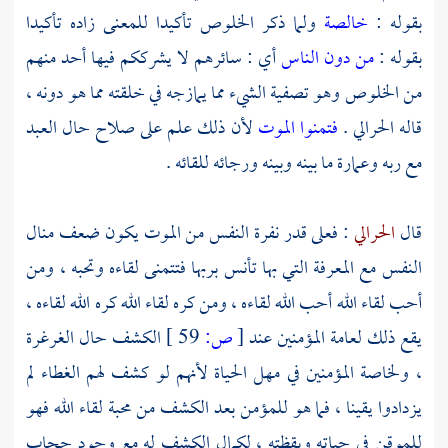
بقوله :
خالصة
ولما ذكر الخلوص تأكيدا للمعنى زاده تأكيدا
بقوله :
من دون الناس
أي : سائرهم لا يشرككم فيها أحد منهم
من الخلوص وهو تصفية الشيء مما يمازجه في خلقته مما هو دونه ،
قاله الحرالي .
فتمنوا الموت
لأن ذلك علم على صلاح حال العبد
مع ربه وعمارة ما بينه وبينه ورجائه للقائه .
قال
الحرالي
: فعلى قدر نفرة النفس من الموت يكون ضعف منال
النفس مع المعرفة التي بها تأنس بربها فتتمنى لقاءه وتحبه ، ومن
أحب لقاء الله أحب الله لقاءه ، ومن كره لقاء الله كره الله لقاءه ،
يقع ذلك لعامة المؤمنين عند
[
ص:
59 ]
الكشف حال الغرغرة
، ولخاصة المؤمنين في مهل الحياة لأنهم لو كشف لهم الغطاء لم
يزدادوا يقينا ، فما هو للمؤمن بعد الكشف من محبة لقاء الله فهو
للموقن في حياته ويقظته ، لكمال الكشف له مع وجود حجاب