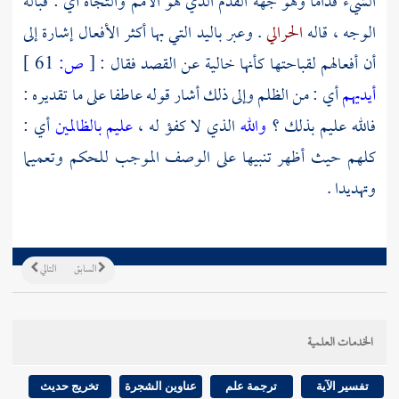
الشيء قداما وهو جهة القدم الذي هو الأمم والتجاه أي : قبالة
الوجه ، قاله
الحرالي
. وعبر باليد التي بها أكثر الأفعال إشارة إلى
أن أفعالهم لقباحتها كأنها خالية عن القصد فقال :
[
ص:
61 ]
أيديهم
أي : من الظلم وإلى ذلك أشار قوله عاطفا على ما تقديره :
فالله عليم بذلك ؟
والله
الذي لا كفؤ له ،
عليم بالظالمين
أي :
كلهم حيث أظهر تنبيها على الوصف الموجب للحكم وتعميما
وتهديدا .
السابق
التالي
الخدمات العلمية
تفسير الآية
ترجمة علم
عناوين الشجرة
تخريج حديث