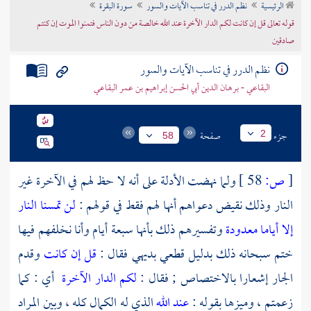
الرئيسية
نظم الدرر في تناسب الآيات والسور
سورة البقرة
تراجم الأعلام
قوله تعالى قل إن كانت لكم الدار الآخرة عند الله خالصة من دون الناس فتمنوا الموت إن كنتم
صادقين
نظم الدرر في تناسب الآيات والسور
البقاعي - برهان الدين أبي الحسن إبراهيم بن عمر البقاعي
جزء
صفحة
2
58
[
ص:
58 ]
ولما نهضت الأدلة على أنه لا حظ لهم في الآخرة غير
النار وذلك نقيض دعواهم أنها لهم فقط في قولهم :
لن تمسنا النار
إلا أياما معدودة
وتفسيرهم ذلك بأنها سبعة أيام وأنا نخلفهم فيها
ختم سبحانه ذلك بدليل قطعي بديهي فقال :
قل إن كانت
وقدم
الجار إشعارا بالاختصاص ; فقال :
لكم الدار الآخرة
أي : كما
زعمتم ، وميزها بقوله :
عند الله
الذي له الكمال كله ، وبين المراد