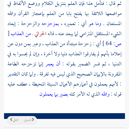
ثم قال : فتأمل هذا فإن العلم بتنزيل الكلام ووضع الألفاظ في
مواضعها اللائقة بها يفتح بابا من العلم بإعجاز القرآن والله
المستعان .
وما هو
أي : تعميره ،
بمزحزحه
والزحزحة : إبعاد
الشيء المستثقل المترامي لما يبعد عنه ، قاله
الحرالي
.
من العذاب
[
ص:
64 ]
أي : زحزحة مبتدأة من العذاب ، وعبر بمن دون عن
إعلاما بأنهم لم يفارقوا العذاب دنيا ولا آخرة ، وإن لم يحسوا به في
الدنيا ، ثم فسر الضمير بقوله :
أن يعمر
إنما تزحزحه الطاعة
المقرونة بالإيمان الصحيح الذي ليس فيه تفرقة . ولما كان التقدير
: لأنهم يعملون في أعمارهم الأعمال السيئة المحيطة ، عطف عليه
قوله :
والله
الذي له الأمر كله
بصير بما يعملون
السابق
التالي