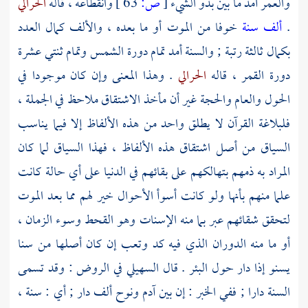
والعمر أمد ما بين بدو الشيء
[
ص:
63 ]
وانقطاعه ، قاله
الحرالي
.
ألف سنة
خوفا من الموت أو ما بعده ، والألف كمال العدد
بكمال ثالثة رتبة ; والسنة أمد تمام دورة الشمس وتمام ثنتي عشرة
دورة القمر ، قاله
الحرالي
. وهذا المعنى وإن كان موجودا في
الحول والعام والحجة غير أن مأخذ الاشتقاق ملاحظ في الجملة ،
فلبلاغة القرآن لا يطلق واحد من هذه الألفاظ إلا فيما يناسب
السياق من أصل اشتقاق هذه الألفاظ ، فهذا السياق لما كان
المراد به ذمهم بتهالكهم على بقائهم في الدنيا على أي حالة كانت
علما منهم بأنها ولو كانت أسوأ الأحوال خير لهم مما بعد الموت
لتحقق شقائهم عبر بما منه الإسنات وهو القحط وسوء الزمان ،
أو ما منه الدوران الذي فيه كد وتعب إن كان أصلها من سنا
يسنو إذا دار حول البئر . قال
السهيلي
في الروض : وقد تسمى
السنة دارا ; ففي الخبر : إن بين
آدم
ونوح
ألف دار ; أي : سنة ،