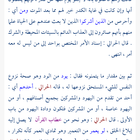
أنها وإن كانت في غاية الكدر خير لهم مما بعد الموت
ومن
أي :
وأحرص من
الذين أشركوا
الذين لا بعث عندهم على الحياة علما
منهم بأنهم صائرون إلى العذاب الدائم بالسيئات المحيطة والشرك
. قال الحرالي : إسناد الأمر المختص بواحد إلى من ليس له معه
أمر ، انتهى .
ثم بين مقدار ما يتمنونه فقال :
يود
من الود وهو صحة نزوع
النفس للشيء المستحق نزوعها له ، قاله
الحرالي
.
أحدهم
أي :
أحد من تقدم من اليهود والمشركين بجميع أصنافهم ، أو من
اليهود خاصة ، أو من المشركين فتكون ودادة اليهود من باب
الأولى . قال
الحرالي
: وهو نحو من
خطاب القرآن
لا يصل إليه
إبلاغ الخلق ،
لو يعمر
من التعمير وهو تمادي العمر كأنه تكرار ،