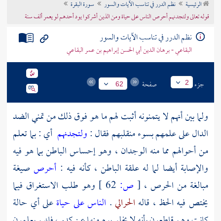
الرئيسية
نظم الدرر في تناسب الآيات والسور
سورة البقرة
تراجم الأعلام
قوله تعالى ولتجدنهم أحرص الناس على حياة ومن الذين أشركوا يود أحدهم لو يعمر ألف سنة
نظم الدرر في تناسب الآيات والسور
البقاعي - برهان الدين أبي الحسن إبراهيم بن عمر البقاعي
جزء
صفحة
2
62
ولما بين أنهم لا يتمنونه أثبت لهم ما هو فوق ذلك من تمني الضد
الدال على علمهم بسوء منقلبهم فقال :
ولتجدنهم
أي : بما تعلم
من أحوالهم مما منه الوجدان ، وهو إحساس الباطن بما هو فيه
والإصابة أيضا لما له علقة الباطن ، كأنه فيه :
أحرص
صيغة
مبالغة من الحرص ،
[
ص:
62 ]
وهو طلب الاستغراق فيما
يختص فيه الحظ ، قاله
الحرالي
.
الناس على حياة
على أي حالة
كانت وهم قاطعون بأنه لا يخلو يوم منها عن كدر ، فإنهم يعلمون