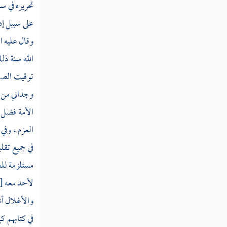
تحريره في س
قوله تعالى يا أيها الناس اعبدوا ربكم الذي
على سبيل إد
خلقكم والذين من قبلكم لعلكم تتقون
وقال عليه ا
الله سنة ذ
قوله تعالى الذي جعل لكم الأرض فراشا
والسماء بناء وأنزل من السماء ماء فأخرج به من
توقيت الصل
الثمرات رزقا لكم
وجداني من م
قوله تعالى وإن كنتم في ريب مما نزلنا على
الأمة فضل ع
عبدنا فأتوا بسورة من مثله وادعوا شهداءكم من
العزم ، وفي
دون الله إن كنتم صادقين
في جميع تقل
قوله تعالى فإن لم تفعلوا ولن تفعلوا فاتقوا
مستلزمة للع
النار التي وقودها الناس والحجارة أعدت
لأحد معه
[
للكافرين
والأغلال أش
قوله تعالى وبشر الذين آمنوا وعملوا
في كتابهم ك
الصالحات أن لهم جنات تجري من تحتها الأنهار