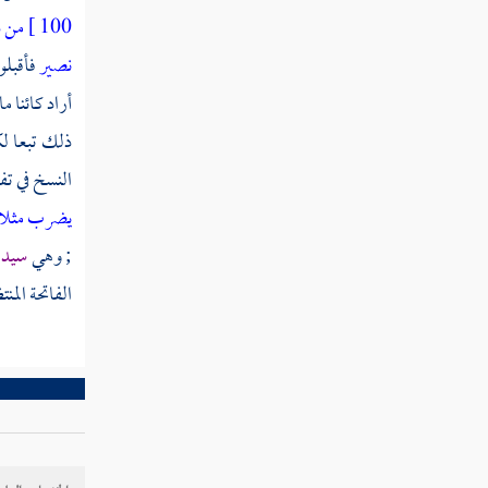
إن كنتم صادقين
100 ]
من د
نصير
فأقبلو
قوله تعالى قالوا سبحانك لا علم لنا إلا ما
أراد كائنا 
علمتنا إنك أنت العليم الحكيم
ذلك تبعا لك
قوله تعالى قال يا آدم أنبئهم بأسمائهم فلما
النسخ في تف
أنبأهم بأسمائهم
يضرب مثلا 
قوله تعالى وإذ قلنا للملائكة اسجدوا لآدم
; وهي
سيدة
فسجدوا إلا إبليس أبى واستكبر وكان من
الكافرين
الفاتحة المن
قوله تعالى وقلنا يا آدم اسكن أنت وزوجك
الجنة وكلا منها رغدا حيث شئتما ولا تقربا هذه
الشجرة فتكونا من الظالمين
قوله تعالى فأزلهما الشيطان عنها فأخرجهما مما
كانا فيه وقلنا اهبطوا بعضكم لبعض عدو