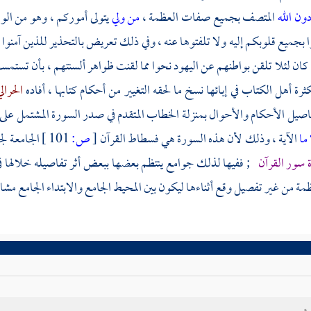
ون الله
المتصف بجميع صفات العظمة ،
من ولي
يتولى أموركم ، وهو من الول
ا بجميع قلوبكم إليه ولا تلفتوها عنه ، وفي ذلك تعريض بالتحذير للذين آمنوا ول
ما كان لئلا تلقن بواطنهم عن اليهود نحوا مما لقنت ظواهر ألسنتهم ، بأن تستم
ثرة أهل الكتاب في إبائها نسخ ما لحقه التغيير من أحكام كتابها ، أفاده
الحرال
اصيل الأحكام والأحوال بمنزلة الخطاب المتقدم في صدر السورة المشتمل على
ما
الآية ، وذلك لأن هذه السورة هي فسطاط القرآن
[
ص:
101 ]
الجامعة لج
 سور القرآن
; ففيها لذلك جوامع ينتظم بعضها ببعض أثر تفاصيله خلالها في 
تظمة من غير تفصيل وقع أثناءها ليكون بين المحيط الجامع والابتداء الجامع مشاكل