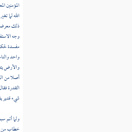
المؤمنين الم
قوله تعالى إن الله لا يستحيي أن يضرب مثلا
الله لما تغ
ما بعوضة فما فوقها
ذلك معرضا 
قوله تعالى الذين ينقضون عهد الله من بعد
وجه الاستفه
ميثاقه ويقطعون ما أمر الله به أن يوصل ويفسدون
مفسدة لحكم 
في الأرض
واحد والن
قوله تعالى كيف تكفرون بالله وكنتم أمواتا
والأرض يتص
فأحياكم ثم يميتكم ثم يحييكم ثم إليه ترجعون
أصلا من الر
قوله تعالى هو الذي خلق لكم ما في الأرض
القدرة فقال
جميعا ثم استوى إلى السماء فسواهن سبع سماوات
شيء قدير يف
قوله تعالى وإذ قال ربك للملائكة إني جاعل
في الأرض خليفة
ولما أتم سب
قوله تعالى وعلم آدم الأسماء كلها ثم
خطاب من لا
عرضهم على الملائكة فقال أنبئوني بأسماء هؤلاء