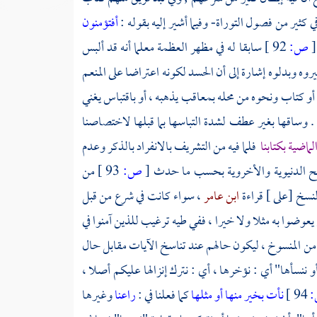
ثير من فصول التوراة- وفيما أشير إليه بقوله :
أفتؤمنون
[
ص:
92 ]
سابقا له في مظهر العظمة معلما أنه قد ألبس
وه وبدلوه إشارة إلى أن الحسد لكونه اعتراضا على المنعم
ر أو كتاب ونحوه من محله بمعاقب يذهبه ، أو باقتباس يغني
ى . وساقها بغير عطف لشدة التباسها بما قبلها لاختصاصنا
ماضية بكتابنا
فلما فيه من التشريف بالانفراد بالذكر وعدم
مصالح الدنيوية والأخروية بحسب ما حدث
[
ص:
93 ]
من
النسخ [على ] قراءة
ابن عامر
، سواء كانت في شرع من قبل
يعوضوا به مثلا ولا خيرا ، ففي طيه ترغيب للذين آمنوا في
 من المنسوخ ، ليكون حالهم عند تناسخ الآيات مقابل حال
و ننسأها" أي : نؤخرها ، أي : نترك إنزالها عليكم أصلا ،
94 ]
نأت بخير منها أو مثلها
كما فعلنا في :
راعنا
وغيرها