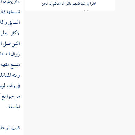
، أو يكون ال
خلوا إلى شياطينهم قالوا إنا معكم إنما نحن
ننسخها كال
مستهزئون
السابق وال
قوله تعالى الله يستهزئ بهم ويمدهم في
لأكثر العلما
طغيانهم يعمهون
النبي صلى ا
قوله تعالى أولئك الذين اشتروا الضلالة
زوال الدافة
بالهدى فما ربحت تجارتهم وما كانوا مهتدين
متسع فقهه 
قوله تعالى مثلهم كمثل الذي استوقد نارا فلما
ومنه المقات
أضاءت ما حوله ذهب الله بنورهم
في وقت لزوا
قوله تعالى صم بكم عمي فهم لا يرجعون
من جوامع آي
قوله تعالى أو كصيب من السماء فيه ظلمات
الجملة .
ورعد وبرق
قوله تعالى يكاد البرق يخطف أبصارهم كلما
قلت : وحاصل
أضاء لهم مشوا فيه