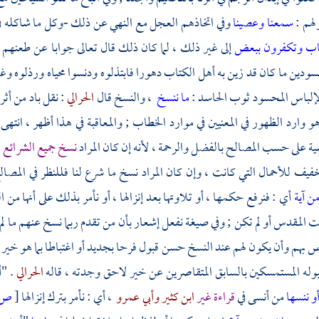
ولهم :
سمعنا وعصينا
وفي اتخاذهم العجل مع النهي عن ذلك -وكل ما شاكله في ك
اب وتكفرون ببعض
إلى غير ذلك ، لما كان ذلك قال تعالى جوابا عن طعنهم
ودين ما كان قد زين به أهل الكتاب دهورا فابتذلوه ودنسوا محياه ورذلوه وغير
لإلباس المحسود ثوب الحاسد :
ما ننسخ
، والنسخ قال
الحرالي
: نقل باد من أث
و وارد الظهور في المعنيين في موارد الخطاب ; والمعاقبة في هذا أظهر ، انته
ة على حسب المصالح بالفضل والرحمة ، لأنه إن كان المراد
نسخ جميع الشرائع ال
تخفيف للأحمال التي كانت ، وإن كان المراد نسخ ما شرع لنا فللنظر في ال
ن آية
أي : فنرفع حكمها ، أو تلاوتها بعد إنزالها ، أو نأمر بذلك على أنها من 
ت المقدس أو لم تكن ; وفي صيغة نفعل إشعار بأن من تقدم ربما نسخ عنهم ما لم 
ص بهم وأن يكون لهم عند النسخ حسن قبول فرحا بجديد أو اغتباطا بما هو خير
بوله المستمسكين بالسابق المتقاصرين عن خير لاحق وجدته ، قاله
الحرالي
. "أ
و ننسها
من أنسى في
قراءة غير
ابن كثير
وأبي عمرو
، أي : نأمر بترك إنزالها
[
ص: