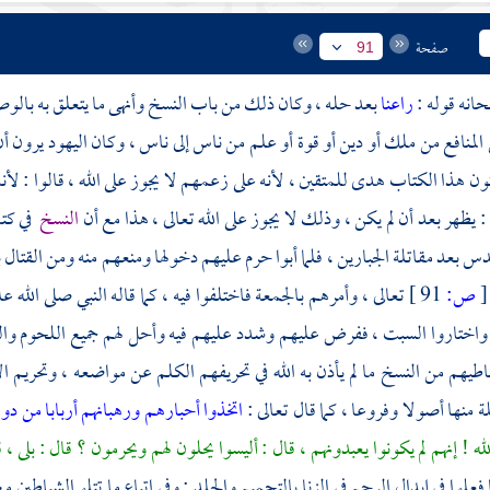
صفحة
91
حانه قوله :
راعنا
بعد حله ، وكان ذلك من باب النسخ وأنهى ما يتعلق به با
المنافع من ملك أو دين أو قوة أو علم من ناس إلى ناس ، وكان اليهود يرون 
ون هذا الكتاب هدى للمتقين ، لأنه على زعمهم لا يجوز على الله ، قالوا : لأنه
: يظهر بعد أن لم يكن ، وذلك لا يجوز على الله تعالى ، هذا مع أن
النسخ
في كتا
دس بعد مقاتلة الجبارين ، فلما أبوا حرم عليهم دخولها ومنعهم منه ومن القتال ب
[
ص:
91 ]
تعالى ، وأمرهم بالجمعة فاختلفوا فيه ، كما قاله النبي صلى الله ع
واختاروا السبت ، ففرض عليهم وشدد عليهم فيه وأحل لهم جميع اللحوم وال
يهم من النسخ ما لم يأذن به الله في تحريفهم الكلم عن مواضعه ، وتحريم ال
ة منها أصولا وفروعا ، كما قال تعالى :
اتخذوا أحبارهم ورهبانهم أربابا من دون
ه ! إنهم لم يكونوا يعبدونهم ، قال : أليسوا يحلون لهم ويحرمون ؟ قال : بلى ،
 فعلوا في إبدال الرجم في الزنا بالتحميم والجلد ; وفي اتباع ما تتلو الشياطين