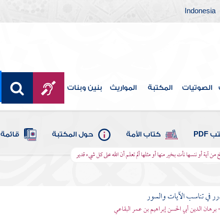
Indonesia
الصوتيات
المكتبة
المواريث
بنين وبنات
 PDF
كتاب الأمة
حول المكتبة
قائمة 
خ من آية أو ننسها نأت بخير منها أو مثلها ألم تعلم أن الله على كل شيء قدير
رر في تناسب الآيات والسور
- برهان الدين أبي الحسن إبراهيم بن عمر البقاعي