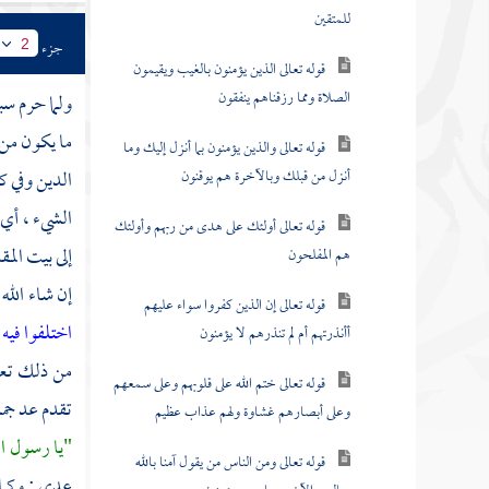
للمتقين
جزء
2
قوله تعالى الذين يؤمنون بالغيب ويقيمون
الصلاة ومما رزقناهم ينفقون
ولما حرم سب
ما يكون من 
قوله تعالى والذين يؤمنون بما أنزل إليك وما
أنزل من قبلك وبالآخرة هم يوقنون
الدين وفي ك
الشيء ، أي 
قوله تعالى أولئك على هدى من ربهم وأولئك
إلى بيت المق
هم المفلحون
إن شاء الله
قوله تعالى إن الذين كفروا سواء عليهم
اختلفوا فيه
أأنذرتهم أم لم تنذرهم لا يؤمنون
من ذلك تعاط
قوله تعالى ختم الله على قلوبهم وعلى سمعهم
تقدم عد جمل
وعلى أبصارهم غشاوة ولهم عذاب عظيم
"يا رسول الل
قوله تعالى ومن الناس من يقول آمنا بالله
عدي
; وكما