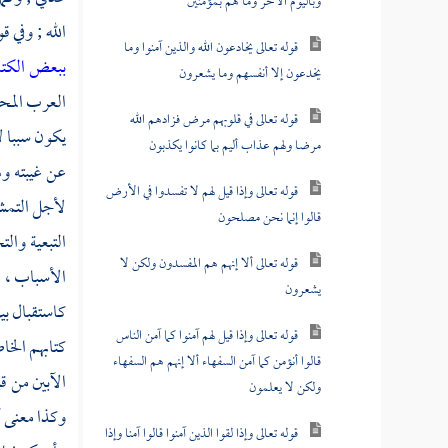
وباليوم الآخر وما هم بمؤمنين
الله ; وفي ق
قوله تعالى يخادعون الله والذين آمنوا وما
ببعض الكت
يخدعون إلا أنفسهم وما يشعرون
العرب المحس
قوله تعالى في قلوبهم مرض فزادهم الله
يكون سببا 
مرضا ولهم عذاب أليم بما كانوا يكذبون
عن غيبته وه
قوله تعالى وإذا قيل لهم لا تفسدوا في الأرض
لأجل التمشي
قالوا إنما نحن مصلحون
التبعية وال
قوله تعالى ألا إنهم هم المفسدون ولكن لا
الأسباب ،
م
يشعرون
كاستقبال بي
قوله تعالى وإذا قيل لهم آمنوا كما آمن الناس
كتابهم الخا
قالوا أنؤمن كما آمن السفهاء ألا إنهم هم السفهاء
الآبين من ق
ولكن لا يعلمون
وكذا معنى
أ
قوله تعالى وإذا لقوا الذين آمنوا قالوا آمنا وإذا