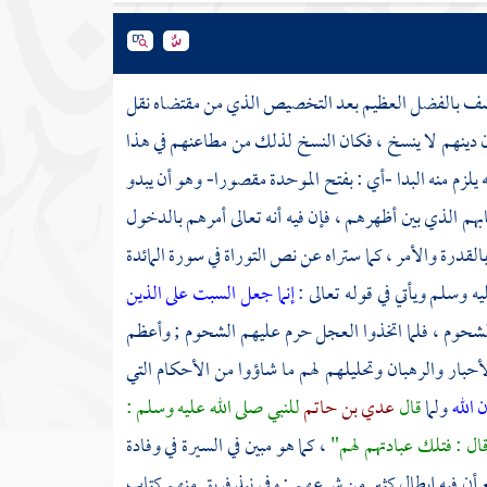
لوصف بالفضل العظيم بعد التخصيص الذي من مقتضاه نقل
أن دينهم لا ينسخ ، فكان النسخ لذلك من مطاعنهم في هذا
 يلزم منه البدا -أي : بفتح الموحدة مقصورا- وهو أن يبدو
بهم الذي بين أظهرهم ، فإن فيه أنه تعالى أمرهم بالدخول
القدرة والأمر ، كما ستراه عن نص التوراة في سورة المائدة
ليه وسلم ويأتي في قوله تعالى :
إنما جعل السبت على الذين
شحوم ، فلما اتخذوا العجل حرم عليهم الشحوم ; وأعظم
أحبار والرهبان وتحليلهم لهم ما شاؤوا من الأحكام التي
 الله
ولما
قال
عدي بن حاتم
للنبي صلى الله عليه وسلم :
 قال : فتلك عبادتهم لهم"
، كما هو مبين في السيرة في وفادة
 مع أن فيه إبطال كثير من شرعهم ; وفي نبذ فريق منهم كتاب