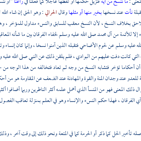
معنى :
ما ننسخ من آية
فنزيل حكمها أو لفظها عاجلا كما فعلنا في
راعنا
"أو ننس
قبلة
نأت
عند نسخها
بخير منها أو مثلها
وقال
الحرالي
: وهو الحق إن شاء الله 
لاحق بخلاف النسخ ، لأن النسخ معقب للسابق والنسء مداول للمؤخر ، وهو
ء إلا للأئمة من آل
محمد
صلى الله عليه وسلم لخفاء الفرقان بين ما شأنه المعاقب
لله عليه وسلم عن لحوم الأضاحي فتقبله الذين آمنوا نسخا ، وإنما كان إنساء و
 التي كانت دفت عليهم من البوادي ، فلم يلقن ذلك عن النبي صلى الله عليه 
أن أحكاما تؤخر فتشابه النسخ من وجه ثم تعاد فتخالفه من هذا الوجه من 
لة للعدو عند وجدان المنة والقوة والمهادنة عند الضعف عن المقاومة هو من أحكام
ل ذلك المعنى فهو من المنسأ الذي أهمل علمه أكثر الناظرين وربما أضافوا أكثره 
 الفرقان ، فهذا حكم النسء والإنساء وهو في العلم بمنزلة تعاقب الفصول بما
ه تأخير الحل كما ذكر أو الحرمة كما في المتعة ونحو ذلك إلى وقت آخر ، وذل