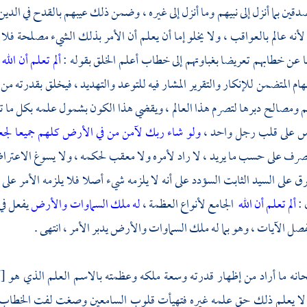
صدقين بما أنزل إلى نبيهم وما أنزل إلى غيره ، وضمن ذلك عيبهم بالقدح في الدين
ير لأنه عالم بالعواقب ، ولا يخلو إما أن يعلم أن الأمر بذلك الشيء مصلحة فلا 
عن خطابهم تعريضا بغباوتهم إلى خطاب أعلم الخلق بقوله :
ألم تعلم أن الله
ام المتضمن للإنكار والتقرير المشار فيه للتوعد والتهديد ، فيخلق بقدرته 
ومصالح دبرها لتصرم هذا العالم ، ويقضي هذا الكون بشمول علمه بكل ما تق
اس على قلب رجل واحد ،
ولو شاء ربك لآمن من في الأرض كلهم جميعا
لجع
رف على حسب ما يريد ، لا راد لأمره ولا معقب لحكمه ، ولا يسوغ الاعتراض
ق على السيد الثابت السؤدد على أنه لا يلزمه شيء أصلا فلا يلزمه الأمر عل
 :
ألم تعلم أن الله
الجامع لأنواع العظمة ،
له ملك السماوات والأرض
يفعل في 
صل الآيات ، وهو بما له ملك السماوات والأرض يدبر الأمر ، انتهى .
حانه ما أراد من إظهار قدرته وسعة ملكه وعظمته بالاسم العلم الذي هو [أ
 يعلم ذلك حق علمه غيره فتهيأت قلوب السامعين وصغت لفت الخطاب إليه