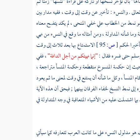
أها" بأن نؤخر نسخها أو نتركه على قراءة "ننسها" زمنا ثم
تعالى . والنسء : تأخير عن وقت إلى وقت ، ففيه مدار بين
 نمط من الخطاب علي خفي المنحى ، لم يكد يتضح معناه
ة وما شأنه المداولة ، ومن أمثاله ما وقع في النسء من نهي
تأخيرا لحكم
[
ص:
95 ]
الاستمتاع بها بعد ثلاث إلى وقت
وسلم حتى فسره فقال :
"إنما نهيتكم من أجل الدافة"
، ففي
حيث إن حكمة المنسوخ منقطعة وحكمة المنسأ متراجعة ،
 المنسأ ، وكل ما شأنه أن يمتنع في وقت لمعنى ما ثم يعود
إلى نمط النسخ لخفاء الفرقان بينهما ; فبحق أن هذه الآية
 اشتملت عليه من الأشياء المتعاقبة في وجه المتداولة في
ك هو مدلول النسء على ما كانت العرب تتعارفه كما سيأتي