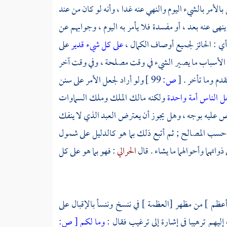
 بالأمر بالشيء اليوم والنهي عنه غدا ، وأنه لو كان من عند
ينهى عنه بعد ، أو مفسدة فلا يأمر به اليوم ، وجوابهم عن
أي : الحائز لجميع أوصاف الكمال ،
على كل شيء قدير
على
من الأسباب ما يصير الشيء في وقت مصلحة ، وفي وقت آخر
دم وما تأخر .
[
ص:
99 ]
ولو أراد لجعل الأمر على سنن
ل الناس أمة واحدة
ولكنه مالك الملك وملك السماوات
 عليه بوجه ، وهل يجوز أن يعترض العبد الذي لا ينفك
ى حسب المصالح ; ثم أتبع ذلك بما هو كالدليل على شمول
ذواتهما وأحوالهما ما يشاء . قال
الحرالي
: فهو بما هو على كل
عظم ] من مظهر [العظمة ] في ننسخ وننسأ بالإقبال على
م ترهيبا في إشارة إلى ترغيب فقال :
وما لكم
[
ص: