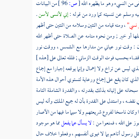
خفى من النسيء وهو ما يظهره الله
[
ص:
96 ]
من البيانات
ليه وسلم عن تنسيته كما ورد من قوله :
إني لأنسى لأسن
.
و نسي"
، ومنه قيامه من اثنتين وسلامه من اثنتين حتى أظهر
ا أو خير ; ومن نحوه منامه عن الصلاة حتى أظهر الله
تان : وقت نور عياني من مدارها مع الشمس ، ووقت نور
 قضاء بحسب فوت الوقت الزماني ; فلله تعالى على [هذه ]
ي ليس عن تراخ ولا إهمال وإنما يوقعه إجبارا مع إجماع
 الذي كان يقع على إجماع ورعاية لتستوي أحوال هذه الأمة
انه على إتيانه بذلك بقدرته ، والقدرة الشاملة التامة
ي نقضه ، واستدل على القدرة بأن له جميع الملك وأنه ليس
 وكان ناسخا لفروع شريعتهم ولا سيما ما فيها من الآصار
ز على الله ، فمنعوا من :
لا يسأل عما يفعل
مما هو موجود
 كل رسول أتاهم بما لا تهوى أنفسهم ، وفعلوا خلاف حال