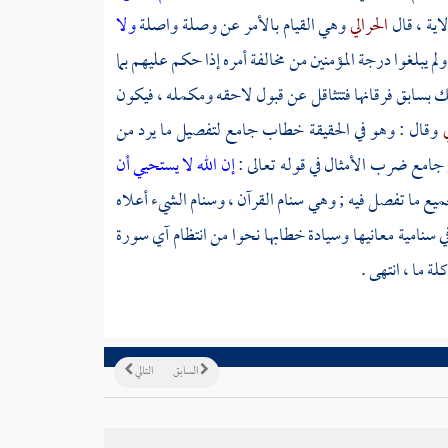
اية ، قال
الحرالي
وهي القيام بالأمر عن وصلة واصلة
ولا
م يبلغوا درجة المؤمنين من مخالفة أمره إذا حكم عليهم بما
سك بسابق فرقانها فتتثاقل عن قبول لاحقه ومكمله ، فيكون
ي
وقال : وهو في الحقيقة خطاب جامع لتفصيل ما يرد من
 جامع ضرب الأمثال في قوله تعالى :
إن الله لا يستحيي أن
ميع ما تفصل فيه ; وهي سنام القرآن ، وسنام الشيء أعلاه
سنامية معانيها وسيادة خطابها نحوا من انتظام آي سورة
ة ما ، انتهى .
السابق
التالي