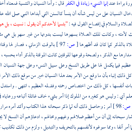
ورة براءة عند
إنما النسيء زيادة في الكفر
قال : وأما النسيان والتنسية فمعناه أ
خال النسيان على من ليس شأنه أن ينسأ كالسنن التي أبداها النبي صلى الله ع
لصلاة والسلام في إفصاح القول فيه :
"بئسما لأحدكم أن يقول : نسيت ، بل ه
لك لأمته ، وكانت تلك الصلاة بسهوها ليست بدونها من غير سهو بل هي مثله
اة بالذكر كما كان قد أظهرها
[
ص:
97 ]
بالوقت الزماني ، فصار لها وق
دارها مع الذكر ، ولصحة وقوعها للوقتين كانت الموقتة بالذكر أداء بحسبه ،
ظيم فيما يكمل لها على طريق النسخ وعلى سبيل النسء وعلى جهة النسيان الذ
 كل ذلك إنباء بأن ما وقع من الأمر بعد هذا النسيان خير من موقع ذلك الأمر
بات أنفسها ، كل ذلك من اختصاص رحمته وفضله العظيم ، انتهى . واستدل سبح
لم أي : وليس هو كغيره من الملوك إذا أمر بشيء خاف غائلة أتباعه ورعاياه ف
ص:
98 ]
أمر ; وحاصل ذلك أنه لما ذكر سبحانه هذا الكتاب وأكد أمره مرارا
ار سبحانه إلى أن من أعظم ضلالهم وغيهم ومحالهم ، ادعاؤهم أن النسخ لا يجو
ما أمر آنفا ، ومما سوغوه لأنفسهم بالتحريف والتبديل ، ولزم من ذلك تكذيب