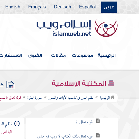
عربي
Español
Deutsch
Français
English
فهرس الكتاب
الرئيسية
موسوعات
مقالات
الفتوى
الاستشارات
مقدمة
سورة الفاتحة
المكتبة الإسلامية
كتب
سورة البقرة
الرئيسية
نظم الدرر في تناسب الآيات والسور
سورة البقرة
قوله تعالى ما ننس
مقصودها
قوله تعالى الم
نظم الد
البقاعي 
قوله تعالى ذلك الكتاب لا ريب فيه هدى