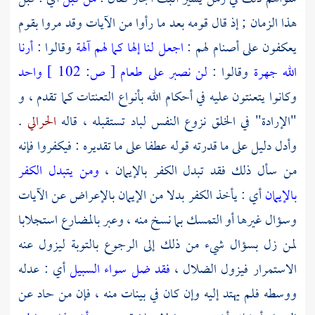
هذا الزمان ; إذ قال قومه بعد ما رأوا من الآيات وقد مروا بقوم
يعكفون على أصنام لهم :
اجعل لنا إلها كما لهم آلهة
وقالوا :
أرنا
الله جهرة
وقالوا :
لن نصبر على طعام
[
ص:
102 ]
واحد
وكانوا يتعنتون عليه في أحكام الله بأنواع التعنتات كما تقدم ، و
"الإرادة" في الخلق نزوع النفس لباد تستقبله ، قاله
الحرالي
.
وأدل دليل على ما قدرته قوله عطفا على ما تقديره : فيكفروا فإنه
من سأل ذلك فقد تبدل الكفر بالإيمان ،
ومن يتبدل الكفر
بالإيمان
أي : يأخذ الكفر بدلا من الإيمان بالإعراض عن الآيات
وسؤال غيرها أو التمسك بما نسخ منه ، وعبر بالمضارع استجلابا
لمن زل بسؤال شيء من ذلك إلى الرجوع بالتوبة ليزول عنه
الاستمرار فيزول الضلال ،
فقد ضل سواء السبيل
أي : عدله
ووسطه فلم يهتد إليه وإن كان في بينات منه ، فإن من حاد عن