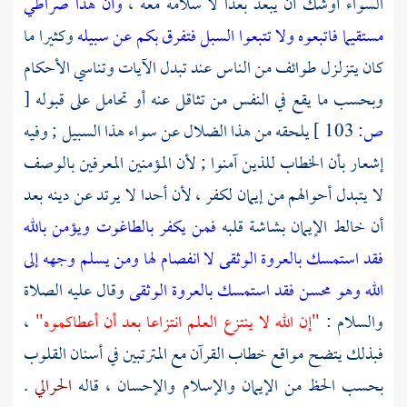
السواء أوشك أن يبعد بعدا لا سلامة معه ،
وأن هذا صراطي
مستقيما فاتبعوه ولا تتبعوا السبل فتفرق بكم عن سبيله
وكثيرا ما
كان يتزلزل طوائف من الناس عند تبدل الآيات وتناسي الأحكام
وبحسب ما يقع في النفس من تثاقل عنه أو تحامل على قبوله
[
ص:
103 ]
يلحقه من هذا الضلال عن سواء هذا السبيل ; وفيه
إشعار بأن الخطاب للذين آمنوا ; لأن المؤمنين المعرفين بالوصف
لا يتبدل أحوالهم من إيمان لكفر ، لأن أحدا لا يرتد عن دينه بعد
أن خالط الإيمان بشاشة قلبه
فمن يكفر بالطاغوت ويؤمن بالله
فقد استمسك بالعروة الوثقى لا انفصام لها
ومن يسلم وجهه إلى
الله وهو محسن فقد استمسك بالعروة الوثقى
وقال عليه الصلاة
والسلام :
"إن الله لا ينتزع العلم انتزاعا بعد أن أعطاكموه"
،
فبذلك يتضح مواقع خطاب القرآن مع المترتبين في أسنان القلوب
بحسب الحظ من الإيمان والإسلام والإحسان ، قاله
الحرالي
.