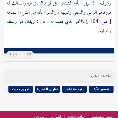
وعرف " السبيل " بأنه المشتمل على قوام السائر فيه والسالك له
من نحو الرعي والسقي وشبهه ، والسواء بأنه من الشيء أسمحه
[
ص:
104 ]
بالأمر الذي قصد له ، قال : ويقال هو وسطه
وخياره .
السابق
التالي
الخدمات العلمية
تفسير الآية
ترجمة علم
عناوين الشجرة
تخريج حديث
وثيقة الخصوصية
اتفاقية الخدمة
اتصل بنا
من نحن