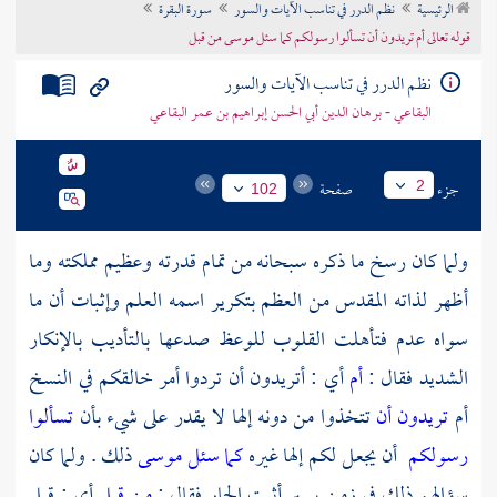
الرئيسية
نظم الدرر في تناسب الآيات والسور
سورة البقرة
تراجم الأعلام
قوله تعالى أم تريدون أن تسألوا رسولكم كما سئل موسى من قبل
نظم الدرر في تناسب الآيات والسور
البقاعي - برهان الدين أبي الحسن إبراهيم بن عمر البقاعي
جزء
صفحة
2
102
ولما كان رسخ ما ذكره سبحانه من تمام قدرته وعظيم مملكته وما
أظهر لذاته المقدس من العظم بتكرير اسمه العلم وإثبات أن ما
سواه عدم فتأهلت القلوب للوعظ صدعها بالتأديب بالإنكار
الشديد فقال :
أم
أي : أتريدون أن تردوا أمر خالقكم في النسخ
أم
تريدون أن
تتخذوا من دونه إلها لا يقدر على شيء بأن
تسألوا
رسولكم
أن يجعل لكم إلها غيره
كما سئل موسى
ذلك . ولما كان
سؤالهم ذلك في زمن يسير أثبت الجار فقال :
من قبل
أي : قبل