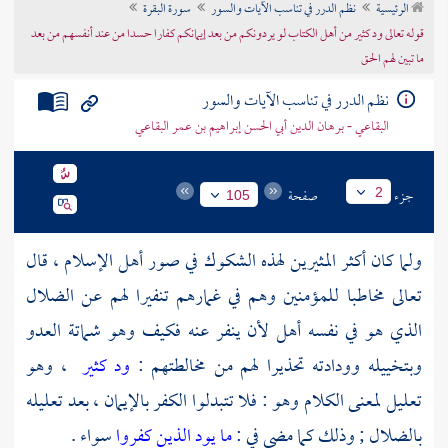
الرئيسية
نظم الدرر في تناسب الآيات والسور
سورة البقرة
تراجم الأعلام
قوله تعالى ود كثير من أهل الكتاب لو يردونكم من بعد إيمانكم كفارا حسدا من عند أنفسهم من بعد
ما تبين لهم الحق
نظم الدرر في تناسب الآيات والسور
البقاعي - برهان الدين أبي الحسن إبراهيم بن عمر البقاعي
جزء
صفحة
2
105
ولما كان أكثر المثيرين لهذه الشكوك في صور أهل الإسلام ، قال
تعالى مخاطبا للمؤمنين وهم في غمارهم تنفيرا لهم عن الضلال
الذي هو في نفسه أهل لأن ينفر عنه فكيف وهو شماتة العدو
وبتخييله وودادته تحذيرا لهم من مخالطتهم :
ود كثير
، وهو
تعليل لمعنى الكلام وهو : فلا تتبدلوا الكفر بالإيمان ، بعد تعليله
بالضلال ; وذلك كما مضى في :
ما يود الذين كفروا
سواء .