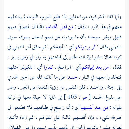
ولما كان المشركون عربا عالمين بأن طبع العرب الثبات لم يدخلهم
معهم في هذا الود ، وقال :
من أهل الكتاب
فأنبأ أن المصافي منهم
قليل وبشر سبحانه بأن ما يودونه من قسم المحال بسوقه سوق
المتمني فقال :
لو يردونكم
أي : بأجمعكم ; ثم حقق أمر التمني في
كونه محالا مشيرا بإثبات الجار إلى قناعتهم به ولو في زمن يسير ،
فقال :
من بعد إيمانكم
أي : الراسخ ،
كفارا
أي : لتكونوا مثلهم
فتخلدوا معهم في النار ،
حسدا
على ما آتاكم الله من الخير الهادي
إلى الجنة ، والحسد : قلق النفس من رؤية النعمة على الغير ، وعبر
عن بلوغ الحسد
[
ص:
105 ]
إلى غاية لا حيلة معها في تركه
بقوله :
من عند أنفسهم
أي : أنه راسخ في طبائعهم فلا تطمعوا في
صرفه بشيء ، فإن أنفسهم غالبة على عقولهم ، ثم زاده تأكيدا
بقوله مشيرا بإثبات الجار إلى ذمهم بأنهم استمروا على الضلال