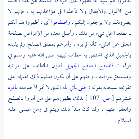
تذكروا لهم شيئا مما تظهره تلك الودادة الناشئة عن هذا الحسد
من الأقوال والأفعال ولا تأخذوا في مؤاخذتهم به ، فإنهم لا
يضرونكم ولا يرجعون إليكم ،
واصفحوا
أي : أظهروا لهم أنكم
لم تطلعوا على شيء من ذلك ، وأصل معناه من الإعراض بصفحة
العنق عن الشيء كأنه لم يره ، وأمرهم بمطلق الصفح ولم يقيده
بالجميل الذي اختص به خطاب نبيهم صلى الله عليه وسلم في
قوله :
فاصفح الصفح الجميل
لتنزل الخطاب على مراتبه
ومستحق مواقعه ، وحثهم على أن يكون فعلهم ذلك اعتمادا على
تفريجه سبحانه بقوله :
حتى يأتي الله
الذي لا أمر لأحد معه
بأمره
فبشرهم
[
ص:
107 ]
بذلك بظهورهم على من أمروا بالصفح
والعفو عنهم ، وقد كان مبدأ ذلك ويتم في زمن
عيسى
عليه
السلام .