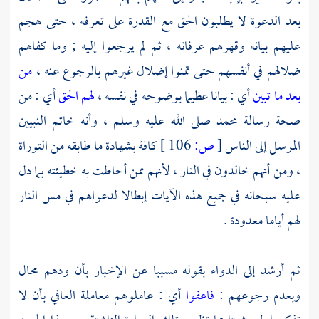
بعد الدعوة لا يطلبون الحق مع القدرة على تعرفه ، حتى هجم
عليهم بيانه وقهرهم عرفانه ، ثم لم يرجعوا إليه ; وما كفاهم
ضلالهم في أنفسهم حتى تمنوا إضلال غيرهم بالرجوع عنه ،
من
بعد ما تبين
أي : بيانا عظيما بوضوحه في نفسه ،
لهم الحق
أي : من
صحة رسالة
محمد
صلى الله عليه وسلم ، وأنه خاتم النبيين
المرسل إلى الناس
[
ص:
106 ]
كافة بشهادة ما طابقه من التوراة
، ومن أنهم خالدون في النار ، لأنهم ممن أحاطت به خطيئته بما دل
عليه سبحانه في جميع هذه الآيات إبطالا لدعواهم في مس النار
لهم أياما معدودة .
ثم أرشد إلى الدواء بقوله مسببا عن الإخبار بأن ودهم محال
وبعدم رجوعهم :
فاعفوا
أي : عاملوهم معاملة العافي بأن لا