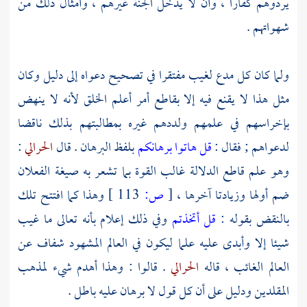
يردوهم كفارا ، وأن لا يدخل الجنة غيرهم ، وأمثال ذلك من
شهواتهم .
ولما كان كل مدع لغيب مفتقرا في تصحيح دعواه إلى دليل وكان
مثل هذا لا يقنع فيه إلا بقاطع أمر أعلم الخلق لأنه لا ينهض
بإخراسهم في علمهم ولددهم غيره بمطالبتهم بذلك ناقضا
لدعواهم ; فقال :
قل هاتوا برهانكم
بلفظ البرهان . قال
الحرالي
:
وهو علم قاطع الدلالة غالب القوة بما تشعر به صيغة الفعلان
ضم أولها وزيادتا آخرها ،
[
ص:
113 ]
وهذا كما افتتح تلك
بالنقض بقوله :
قل أتخذتم
وفي ذلك إعلام بأنه تعالى ما غيب
شيئا إلا وأبدى عليه علما ليكون في العالم المشهود شفاف عن
العالم الغائب ، قاله
الحرالي
. قالوا : وهذا أهدم شيء لمذهب
المقلدين ودليل على أن كل قول لا برهان عليه باطل .