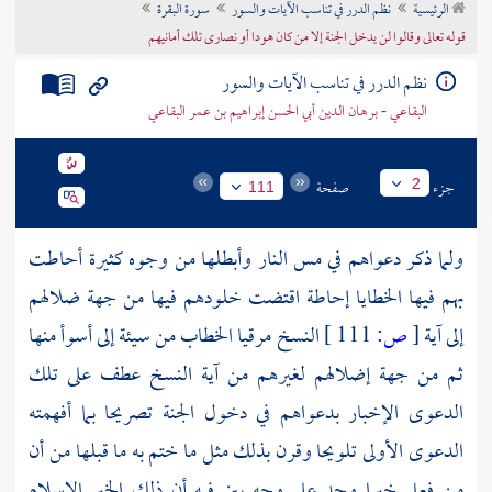
الرئيسية
نظم الدرر في تناسب الآيات والسور
سورة البقرة
تراجم الأعلام
قوله تعالى وقالوا لن يدخل الجنة إلا من كان هودا أو نصارى تلك أمانيهم
نظم الدرر في تناسب الآيات والسور
البقاعي - برهان الدين أبي الحسن إبراهيم بن عمر البقاعي
جزء
صفحة
2
111
ولما ذكر دعواهم في مس النار وأبطلها من وجوه كثيرة أحاطت
بهم فيها الخطايا إحاطة اقتضت خلودهم فيها من جهة ضلالهم
إلى آية
[
ص:
111 ]
النسخ مرقيا الخطاب من سيئة إلى أسوأ منها
ثم من جهة إضلالهم لغيرهم من آية النسخ عطف على تلك
الدعوى الإخبار بدعواهم في دخول الجنة تصريحا بما أفهمته
الدعوى الأولى تلويحا وقرن بذلك مثل ما ختم به ما قبلها من أن
من فعل خيرا وجد على وجه بين فيه أن ذلك الخير الإسلام