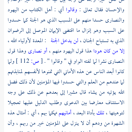
والإحسان فقال تعالى :
وقالوا
أي : أهل الكتاب من اليهود
والنصارى حسدا منهم على المسبب الذي هو الجنة كما حسدوا
على السبب وهو إنزال ما اقتضى الإيمان الموصل إلى الرضوان
الذي به تستباح الجنان ،
لن يدخل الجنة
: المعدة لأولياء الله ،
إلا من كان هودا
هذا قول اليهود منهم ،
أو نصارى
وهذا قول
النصارى نشرا لما لفته الواو في " وقالوا " .
[
ص:
112 ]
ولما
كانوا أبعد الناس عن هذه الأماني التي تمنوها لأنفسهم لمنابذتهم
لما عندهم من العلم والتي حسدوا فيها المؤمنين لأن ذلك فضل
الله يؤتيه من يشاء قال مشيرا إلى بعدهم عن ذلك على وجه
الاستئناف معترضا بين الدعوى وطلب الدليل عليها تعجيلا
لتوهيتها ،
تلك
بأداة البعد ،
أمانيهم
تهكما بهم ، أي : أمثال هذه
الشهوة من ودهم أن لا ينزل على المؤمنين خير من ربهم ، وأن