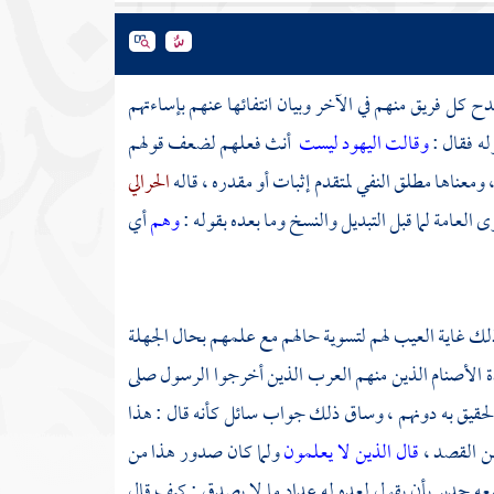
 كل فريق منهم في الآخر وبيان انتفائها عنهم بإساءتهم
ه فقال :
وقالت اليهود ليست
أنث فعلهم لضعف قولهم
معناها مطلق النفي لمتقدم إثبات أو مقدره ، قاله
الحرالي
لعامة لما قبل التبديل والنسخ وما بعده بقوله :
وهم
أي
لك غاية العيب لهم لتسوية حالهم مع علمهم بحال الجهلة
عبدة الأصنام الذين منهم العرب الذين أخرجوا الرسول صلى
الحقيق به دونهم ، وساق ذلك جواب سائل كأنه قال : هذا
عن القصد ،
قال الذين لا يعلمون
ولما كان صدور هذا من
معه جدير بأن يقول لعده له عداد ما لا يصدق : كيف قال