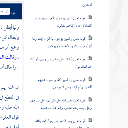
للمتقين
جزء
2
قوله تعالى الذين يؤمنون بالغيب ويقيمون
الصلاة ومما رزقناهم ينفقون
ولما أبطل د
بإبطال كل 
قوله تعالى والذين يؤمنون بما أنزل إليك وما
أنزل من قبلك وبالآخرة هم يوقنون
وجمع أمرهم
.
وقالت ال
قوله تعالى أولئك على هدى من ربهم وأولئك
: والحال أنه
هم المفلحون
قوله تعالى إن الذين كفروا سواء عليهم
ثم شبه بهم 
أأنذرتهم أم لم تنذرهم لا يؤمنون
في القطع في
قوله تعالى ختم الله على قلوبهم وعلى سمعهم
الله عليه و
وعلى أبصارهم غشاوة ولهم عذاب عظيم
قول العلماء
قوله تعالى ومن الناس من يقول آمنا بالله
أهل العلم ف