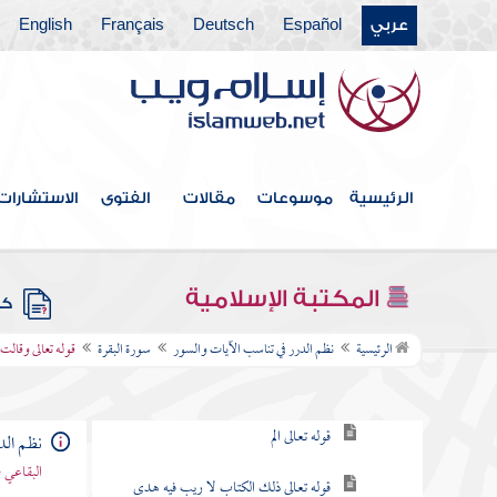
عربي
Español
Deutsch
Français
English
فهرس الكتاب
الرئيسية
موسوعات
مقالات
الفتوى
الاستشارات
مقدمة
سورة الفاتحة
المكتبة الإسلامية
كتب
سورة البقرة
الرئيسية
نظم الدرر في تناسب الآيات والسور
سورة البقرة
قوله تعالى وقال
مقصودها
قوله تعالى الم
نظم الد
البقاعي 
قوله تعالى ذلك الكتاب لا ريب فيه هدى