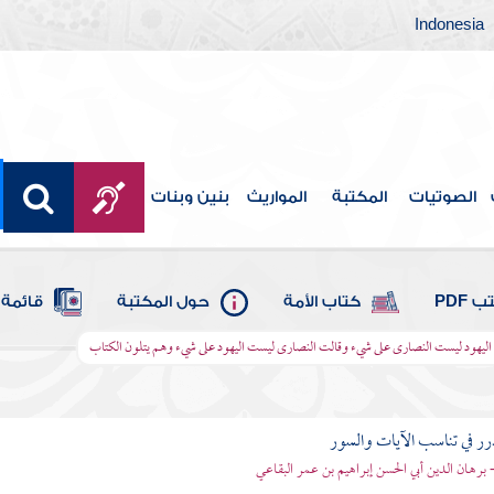
Indonesia
الصوتيات
المكتبة
المواريث
بنين وبنات
 PDF
كتاب الأمة
حول المكتبة
قائمة 
ت اليهود ليست النصارى على شيء وقالت النصارى ليست اليهود على شيء وهم يتلون الكتاب
رر في تناسب الآيات والسور
- برهان الدين أبي الحسن إبراهيم بن عمر البقاعي