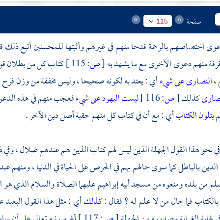
صفحة
115
عوى اختصاصهم بالرحمة قدحا منهم في غيرهم وأثبتها للمحسنين أتبع ذلك قدح
فرقة منهم دعوى الأخرى مع ما يشهد به
[
ص:
115 ]
كتاب كل من بطلان قول
 ،
النصارى على شيء
أي : يعتد به لكونه صحيحا ، وليس مخففة من وزن فرح ، و
نصارى
كذلك
[
ص:
116 ]
ليست اليهود على شيء
فعجب منهم في هذه الدعوى ا
م
يتلون الكتاب
أي : مع أن في كتاب كل منهم حقية أصل دين الآخر .
في نحو هذا القول الجهلة الذين ليس لهم كتاب الذين هم عندهم ضلال ، وفي ذ
 الدين بالباطل كما سوى حالهم بهم في الحرص على الحياة في الدنيا ، ومنهم 
سلم من بلده ومنعوه من مسجد أبيه
إبراهيم
عليهما الصلاة والسلام الذي هو 
 بالكتاب فما حال من لا علم له ؟ فقال :
كذلك
أي : مثل هذا القول البعيد 
ي غاية الغرابة وصدوره من الجهلة
[
ص:
117 ]
أغرب نبه تعالى على أن سا