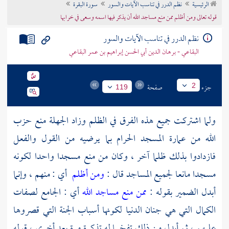
الرئيسية
نظم الدرر في تناسب الآيات والسور
سورة البقرة
تراجم الأعلام
قوله تعالى ومن أظلم ممن منع مساجد الله أن يذكر فيها اسمه وسعى في خرابها
نظم الدرر في تناسب الآيات والسور
البقاعي - برهان الدين أبي الحسن إبراهيم بن عمر البقاعي
جزء
صفحة
2
119
ولما اشتركت جميع هذه الفرق في الظلم وزاد الجهلة منع حزب
الله من عمارة المسجد الحرام بما يرضيه من القول والفعل
فازدادوا بذلك ظلما آخر ، وكان من منع مسجدا واحدا لكونه
مسجدا مانعا لجميع المساجد قال :
ومن أظلم
أي : منهم ، وإنما
أبدل الضمير بقوله :
ممن منع مساجد الله
أي : الجامع لصفات
الكمال التي هي جنان الدنيا لكونها أسباب الجنة التي قصروها
عليهم ، ثم أبدل من ذلك تفخيما له تذكرة مرة بعد أخرى ، قوله