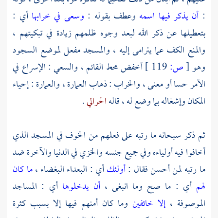
:
أن يذكر فيها اسمه
وعطف بقوله :
وسعى في خرابها
أي :
بتعطيلها عن ذكر الله لبعد وجوه ظلمهم زيادة في تبكيتهم ،
والمنع الكف عما يترامى إليه ، والمسجد مفعل لموضع السجود
وهو
[
ص:
119 ]
أخفض محط القائم ، والسعي : الإسراع في
الأمر حسا أو معنى ، والخراب : ذهاب العمارة ، والعمارة : إحياء
المكان وإشغاله بما وضع له ، قاله
الحرالي
.
ثم ذكر سبحانه ما رتبه على فعلهم من الخوف في المسجد الذي
أخافوا فيه أولياءه وفي جميع جنسه والخزي في الدنيا والآخرة ضد
ما رتبه لمن أحسن فقال :
أولئك
أي : البعداء البغضاء ،
ما كان
لهم
أي : ما صح وما انبغى ،
أن يدخلوها
أي : المساجد
الموصوفة ،
إلا خائفين
وما كان أمنهم فيها إلا بسبب كثرة