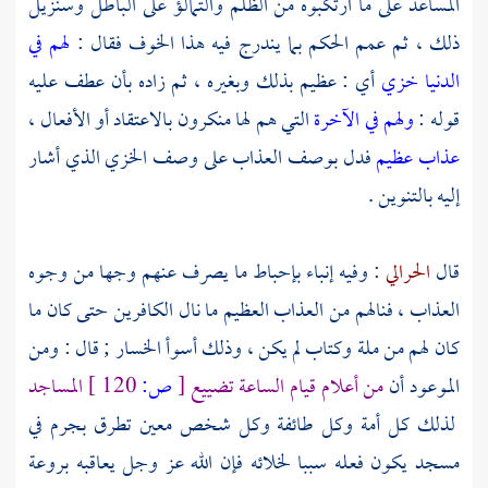
المساعد على ما ارتكبوه من الظلم والتمالؤ على الباطل وسنزيل
ذلك ، ثم عمم الحكم بما يندرج فيه هذا الخوف فقال :
لهم في
الدنيا خزي
أي : عظيم بذلك وبغيره ، ثم زاده بأن عطف عليه
قوله :
ولهم في الآخرة
التي هم لها منكرون بالاعتقاد أو الأفعال ،
عذاب عظيم
فدل بوصف العذاب على وصف الخزي الذي أشار
إليه بالتنوين .
قال
الحرالي
: وفيه إنباء بإحباط ما يصرف عنهم وجها من وجوه
العذاب ، فنالهم من العذاب العظيم ما نال الكافرين حتى كان ما
كان لهم من ملة وكتاب لم يكن ، وذلك أسوأ الخسار ; قال : ومن
الموعود أن
من أعلام قيام الساعة تضييع
[
ص:
120 ]
المساجد
لذلك كل أمة وكل طائفة وكل شخص معين تطرق بجرم في
مسجد يكون فعله سببا لخلائه فإن الله عز وجل يعاقبه بروعة