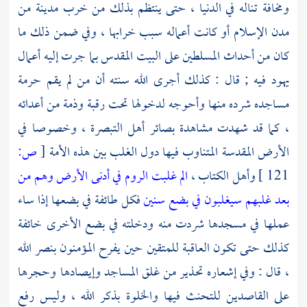
ومخافة تناله في الدنيا ، حتى ينتظم بذلك من خرب مدينة من
مدن الإسلام أو كانت أعماله سبب خرابها ، وفي ضمن ذلك ما
كان من أحداث المسلطين على البيت المقدس بما جرت إليه أعمال
يهود فيه ; قال : كذلك أجرى الله سنته أن من لم يقم حرمة
مساجده شرده منها وأحوجه لدخولها تحت رقبة وذمة من أعدائه
، كما قد شهدت مشاهدة بصائر أهل التبصرة ، وخصوصا في
الأرض المقدسة المتناوب فيها دول الغلب بين هذه الأمة
[
ص:
121 ]
وأهل الكتاب ،
الم
غلبت الروم
في أدنى الأرض وهم من
بعد غلبهم سيغلبون
في بضع سنين
فكل طائفة في بضعها إذا ساء
عملها في مسجدها شردت منه ودخلته في بضع الأخرى خائفة
كذلك حتى تكون العاقبة للمتقين حين يفرح المؤمنون بنصر الله
، قال : وفي إشعاره تحذير من غلق المساجد وإيصادها وحجرها
على القاصدين للتحنث فيها والخلوة بذكر الله ، وليس رفع