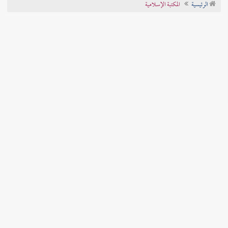
الرئيسية
المكتبة الإسلامية
تراجم الأعلام