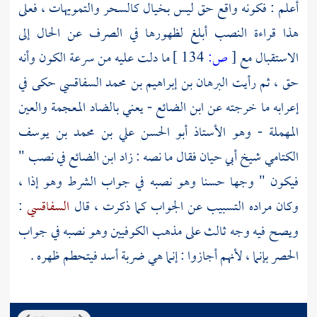
أعلم : فكونه واقع حق ليس بخيال كالسحر والتمويهات ، فعلى
هذا قراءة النصب أبلغ لظهورها في الصرف عن الحال إلى
الاستقبال مع
[
ص:
134 ]
ما دلت عليه من سرعة الكون وأنه
حق ، ثم رأيت
البرهان بن إبراهيم بن محمد السفاقسي
حكى في
إعرابه ما خرجته عن
ابن الضائع
- يعني بالضاد المعجمة والعين
المهملة - وهو الأستاذ
أبو الحسن علي بن محمد بن يوسف
الكتامي
شيخ
أبي حيان
فقال ما نصه : زاد
ابن الضائع
في نصب "
فيكون " وجها حسنا وهو نصبه في جواب الشرط وهو إذا ،
وكان مراده التسبيب عن الجواب كما ذكرت ، قال
السفاقسي
:
ويصح فيه وجه ثالث على مذهب الكوفيين وهو نصبه في جواب
الحصر بإنما ، لأنهم أجازوا : إنما هي ضربة أسد فيتحطم ظهره .