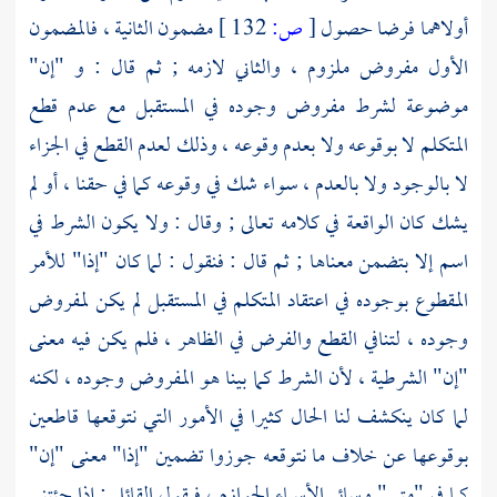
أولاهما فرضا حصول
[
ص:
132 ]
مضمون الثانية ، فالمضمون
الأول مفروض ملزوم ، والثاني لازمه ; ثم قال : و "إن"
موضوعة لشرط مفروض وجوده في المستقبل مع عدم قطع
المتكلم لا بوقوعه ولا بعدم وقوعه ، وذلك لعدم القطع في الجزاء
لا بالوجود ولا بالعدم ، سواء شك في وقوعه كما في حقنا ، أو لم
يشك كان الواقعة في كلامه تعالى ; وقال : ولا يكون الشرط في
اسم إلا بتضمن معناها ; ثم قال : فنقول : لما كان "إذا" للأمر
المقطوع بوجوده في اعتقاد المتكلم في المستقبل لم يكن لمفروض
وجوده ، لتنافي القطع والفرض في الظاهر ، فلم يكن فيه معنى
"إن" الشرطية ، لأن الشرط كما بينا هو المفروض وجوده ، لكنه
لما كان ينكشف لنا الحال كثيرا في الأمور التي نتوقعها قاطعين
بوقوعها عن خلاف ما نتوقعه جوزوا تضمين "إذا" معنى "إن"
كما في "متى" وسائر الأسماء الجوازم ، فيقول القائل : إذا جئتني