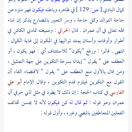
كمال البادي
[
ص:
129 ]
في ظاهره وباطنه
فيكون
فهو منزه عن
حاجة التوالد وكل حاجة ، وسر التعبير بالمضارع يذكر إن شاء
الله تعالى في آل عمران . قال
الحرالي
: وصيغته تمادي الكائن في
أطوار وأوقات وأسنان يمتد تواليها في المكون إلى غاية الكمال .
انتهى . قالوا : ورفع "يكون" للاستئناف أي : فهو يكون ، أو
العطف على " يقول " إيذانا بسرعة التكوين على جهة التمثيل ،
ومن قال بالأول منع العطف على " يقول " لاقتضاء الفاء أن
القول مع التكوين فيلزم قدم التكوين ، وقال الإمام
أبو علي
الفارسي
في كتاب الحجة : إن ذلك لا يطرد في مثل ثاني حرفي آل
عمران وهو قوله :
ثم قال له كن فيكون
لأنه لا يحسن تخالف
الفعلين المتعاطفين بالمضي وغيره ، وأول قوله :