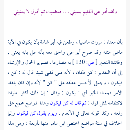
ولقد أمر على اللئيم يسبني . . . فمضيت ثم أقول لا يعنيني
بأن معناه : مررت ماضيا ، وطعن فيه
أبو شامة
بأن يكون في الآية
ماض مثله وقد صرح
أبو علي
والحق معه بأنه على بابه يعني ;
وفائدة التعبير
[
ص:
130 ]
به مضارعا ، تصوير الحال والإرشاد
إلى أن التقدير : كن فكان ، لأنه متى قضى شيئا قال له : كن ،
فيكون ، وجعل الأحسن عطفه على " كن " لأنه وإن كان بلفظ
الأمر فمعناه الخبر أي : يكون ; وقال : إن ذلك أكثر اطرادا
لانتظامه لمثل قوله :
ثم قال له كن فيكون
وهذا الموضع مجمع على
رفعه ، وكذا قوله تعالى في الأنعام :
ويوم يقول كن فيكون
وإنما
الخلاف في ستة مواضع اختص ابن عامر منها بأربعة : وهي هذا