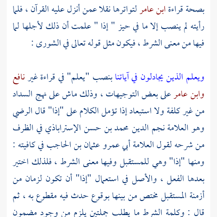
بصحة قراءة
ابن عامر
لتواترها نقلا عمن أنزل عليه القرآن ، فلما
رأيته لم ينصب إلا ما في حيز " إذا " علمت أن ذلك لأجلها لما
فيها من معنى الشرط ، فيكون مثل قوله تعالى في الشورى :
ويعلم الذين يجادلون في آياتنا
بنصب "يعلم" في قراءة غير
نافع
وابن عامر
على بعض التوجيهات ، وذلك ماش على نهج السداد
من غير كلفة ولا استبعاد إذا تؤمل الكلام على "إذا" قال الرضي
وهو العلامة
نجم الدين محمد بن حسن الإستراباذي
في الظرف
من شرحه لقول العلامة
أبي عمرو عثمان بن الحاجب
في كافيته :
ومنها "إذا" وهي للمستقبل وفيها معنى الشرط ، فلذلك اختير
بعدها الفعل ، والأصل في استعمال "إذا" أن تكون لزمان من
أزمنة المستقبل مختص من بينها بوقوع حدث فيه مقطوع به ، ثم
قال : وكلمة الشرط ما يطلب جملتين يلزم من وجود مضمون