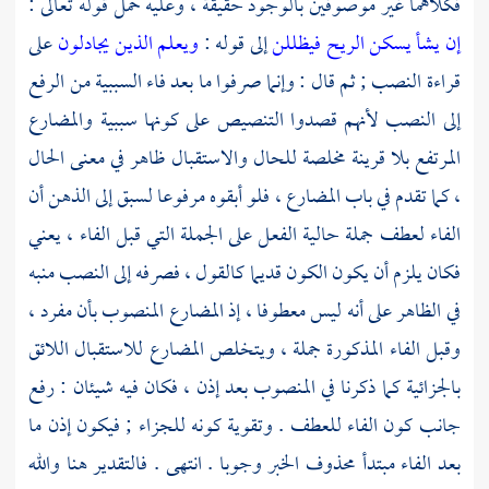
فكلاهما غير موصوفين بالوجود حقيقة ، وعليه حمل قوله تعالى :
إن يشأ يسكن الريح فيظللن
إلى قوله :
ويعلم الذين يجادلون
على
قراءة النصب ; ثم قال : وإنما صرفوا ما بعد فاء السببية من الرفع
إلى النصب لأنهم قصدوا التنصيص على كونها سببية والمضارع
المرتفع بلا قرينة مخلصة للحال والاستقبال ظاهر في معنى الحال
، كما تقدم في باب المضارع ، فلو أبقوه مرفوعا لسبق إلى الذهن أن
الفاء لعطف جملة حالية الفعل على الجملة التي قبل الفاء ، يعني
فكان يلزم أن يكون الكون قديما كالقول ، فصرفه إلى النصب منبه
في الظاهر على أنه ليس معطوفا ، إذ المضارع المنصوب بأن مفرد ،
وقبل الفاء المذكورة جملة ، ويتخلص المضارع للاستقبال اللائق
بالجزائية كما ذكرنا في المنصوب بعد إذن ، فكان فيه شيئان : رفع
جانب كون الفاء للعطف . وتقوية كونه للجزاء ; فيكون إذن ما
بعد الفاء مبتدأ محذوف الخبر وجوبا . انتهى . فالتقدير هنا والله