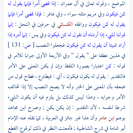
الموضع ، وقوله تعالى في آل عمران :
إذا قضى أمرا فإنما يقول له
كن فيكون
وفي مريم مثله سواء ، وفي غافر :
فإذا قضى أمرا فإنما
يقول له كن فيكون
ووافقه
الكسائي
في حرفين في النحل :
إنما
قولنا لشيء إذا أردناه أن نقول له كن فيكون
وفي يس :
إنما أمره إذا
أراد شيئا أن يقول له كن فيكون
فجعلوا النصب
[
ص:
131 ]
في هذين عطفا على " يقول " وفي الأربعة الأولى جوابا للأمر في
قوله :
كن
اعتبارا بصورة اللفظ وإن لم يكن المعنى على الأمر
فالتقدير : يقول له يكون فيكون ، أي : فيطاوع ، فطاح قول من
ضعفه بأن المعنى على الخبر وأنه لا يصح النصب إلا إذا تخالف
الأمر وجوابه ، وهذا ليس كذلك بل يلزم فيه أن يكون الشيء
شرطا لنفسه ، لأن التقدير : إن يكن يكن ; وصرح
ابن مجاهد
بوهم
ابن عامر
وأن هذا غير جائز في العربية ، كما نقله عنه الإمام
أبو شامة
في شرح الشاطبية ; فأمعنت النظر في ذلك لوقوع القطع