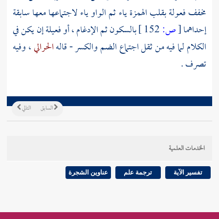
مخفف فعولة بقلب الهمزة ياء ثم الواو ياء لاجتماعها معها سابقة
إحداهما
[
ص:
152 ]
بالسكون ثم الإدغام ، أو فعيلة إن يكن في
الكلام لما فيه من ثقل اجتماع الضم والكسر - قاله
الحرالي
، وفيه
تصرف .
السابق
التالي
الخدمات العلمية
تفسير الآية
ترجمة علم
عناوين الشجرة