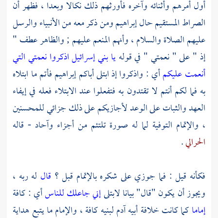
أول أمرهم وأثنائه وآخره فأورثهم ذلك نكالا وبعدا ، فظهر أن
الصراط المستقيم حال إبراهيم ومن ذكر معه من الأنبياء والرسل
عليهم الصلاة والسلام ، وأنهم المنعم عليهم ; والظاهر عطف "
إذ " على " نعمتي " في قوله
يا بني إسرائيل اذكروا نعمتي التي
أنعمت عليكم
أي : واذكروا إذ ابتلى أباكم إبراهيم فأتم ما ابتلاه
به فما لكم أنتم لا تقتدون به فتفعلوا عند الابتلاء فعله في إيفاء
العهد والثبات على الوعد لأجازيكم على ذلك جزائي للمحسنين
، والإتمام التوفية لما له صورة تلتئم من أجزاء وآحاد - قاله
الحرالي
.
فكأنه قيل : فما جوزي على شكره بالإتمام قبل ؟
قال
له ربه ،
ويجوز أن يكون "قال" بيانا لابتلى
إني جاعلك للناس
أي : كافة
إماما
كما كانت خلافة أبيه
آدم
لبنيه كافة ، والإمام ما يتبع هداية