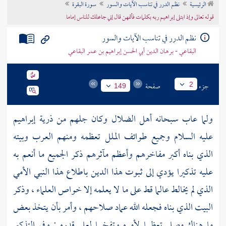
الرئيسية
نظم الدرر في تناسب الآيات والسور
سورة البقرة
تراجم الأعلام
قوله تعالى وإذ ابتلى إبراهيم ربه بكلمات فأتمهن قال إني جاعلك للناس إماما
نظم الدرر في تناسب الآيات والسور
البقاعي - برهان الدين أبي الحسن إبراهيم بن عمر البقاعي
جزء
صفحة
2
149
ولما عاب سبحانه أهل الضلال وكان جلهم من ذرية
إبراهيم
عليه السلام وجميع طوائف الملل تعظمه ومنهم العرب وبيته
الذي بناه أكبر مفاخرهم وأعظم مآثرهم ذكر الجميع ما أنعم به
عليه تذكيرا يؤدي إلى ثبوت هذا الدين باطلاع هذا النبي الأمي
الذي لم يخالط عالما قط على ما لا يعلمه إلا خواص العلماء ، وذكر
البيت الذي بناه فجعله الله عماد صلاحهم ، وأمر بأن يتخذ بعض
ما هناك مصلى تعظيما لأمره وتفخيما لعلي قدره ; وفي التذكير