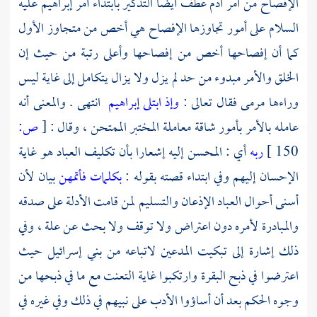
الإفصاح من أمر
آدم
عطف أيضا التذكير بابتداء أمر
إبراهيم
عليه
السلام على أمور تجاوزها الإفصاح هي أخص من متجاوز الأول
كما أن إفصاحها أخص من إفصاحها وأعلى رتبة من حيث إن
الخلق والأمر مبدوء من حد لم يزل ولا يزال يتكامل إلى غاية ليس
وراءها مرمى فقال تعالى :
وإذ ابتلى إبراهيم
انتهى . والمعنى أنه
عامله بالأمر بأمور شاقة معاملة المختبر الممتحن ، وقال :
[
ص:
150 ]
ربه
أي : المحسن إليه إشعارا بأن تكليف العباد هو غاية
الإحسان إليهم وفي ابتداء قصته بقوله :
بكلمات فأتمهن
بيان لأن
أسنى أحوال العباد الإذعان والتسليم لمن قامت الأدلة على صدقه
والمبادرة لأمره دون اعتراض ولا توقف ولا بحث عن علة ، وفي
ذلك إشارة إلى تبكيت المدعين لاتباعه من بني إسرائيل حيث
اعترضوا في ذبح البقرة وارتكبوا غاية التعنت مع ما في ذبحها من
وجوه الحكم بعد أن أساؤوا الأدب على نبيهم في ذلك وفي غيره في