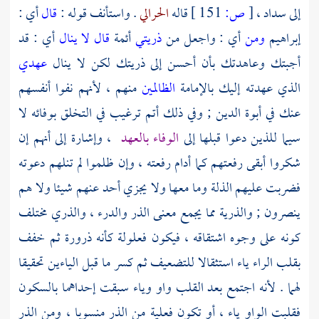
إلى سداد ،
[
ص:
151 ]
قاله
الحرالي
. واستأنف قوله :
قال
أي :
إبراهيم
ومن
أي : واجعل من
ذريتي
أئمة
قال لا ينال
أي : قد
أجبتك وعاهدتك بأن أحسن إلى ذريتك لكن لا ينال
عهدي
الذي عهدته إليك بالإمامة
الظالمين
منهم ، لأنهم نفوا أنفسهم
عنك في أبوة الدين ; وفي ذلك أتم ترغيب في التخلق بوفائه لا
سيما للذين دعوا قبلها إلى
الوفاء بالعهد
، وإشارة إلى أنهم إن
شكروا أبقى رفعتهم كما أدام رفعته ، وإن ظلموا لم تنلهم دعوته
فضربت عليهم الذلة وما معها ولا يجزي أحد عنهم شيئا ولا هم
ينصرون ; والذرية مما يجمع معنى الذر والدرء ، والذري مختلف
كونه على وجوه اشتقاقه ، فيكون فعلولة كأنه ذرورة ثم خفف
بقلب الراء ياء استثقالا للتضعيف ثم كسر ما قبل الياءين تحقيقا
لهما . لأنه اجتمع بعد القلب واو وياء سبقت إحداهما بالسكون
فقلبت الواو ياء ، أو تكون فعلية من الذر منسوبا ، ومن الذر