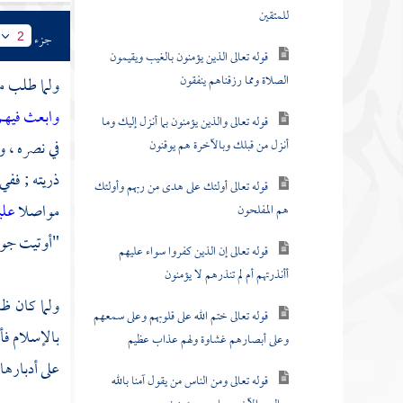
للمتقين
جزء
2
قوله تعالى الذين يؤمنون بالغيب ويقيمون
الصلاة ومما رزقناهم ينفقون
ولما طلب ما
وابعث فيه
قوله تعالى والذين يؤمنون بما أنزل إليك وما
أنزل من قبلك وبالآخرة هم يوقنون
في نصره ، 
ذريته ; ففي
قوله تعالى أولئك على هدى من ربهم وأولئك
مواصلا
علي
هم المفلحون
"أوتيت جوا
قوله تعالى إن الذين كفروا سواء عليهم
أأنذرتهم أم لم تنذرهم لا يؤمنون
ولما كان ظا
قوله تعالى ختم الله على قلوبهم وعلى سمعهم
بالإسلام فأ
وعلى أبصارهم غشاوة ولهم عذاب عظيم
على أدبارها 
قوله تعالى ومن الناس من يقول آمنا بالله