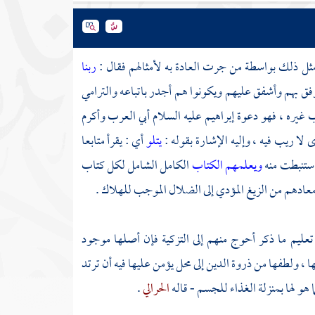
مثل ذلك بواسطة من جرت العادة به لأمثالهم فقال :
ربنا
فق بهم وأشفق عليهم ويكونوا هم أجدر باتباعه والترامي
اب غيره ، فهو دعوة
إبراهيم
عليه السلام أبي العرب وأكرم
لا ريب فيه ، وإليه الإشارة بقوله :
يتلو
أي : يقرأ متابعا
استنبطت منه
ويعلمهم الكتاب
الكامل الشامل لكل كتاب
دهم من الزيغ المؤدي إلى الضلال الموجب للهلاك .
 تعليم ما ذكر أحوج منهم إلى التزكية فإن أصلها موجود
ا ، ولطفها من ذروة الدين إلى محل يؤمن عليها فيه أن ترتد
 هو لها بمنزلة الغذاء للجسم - قاله
الحرالي
.