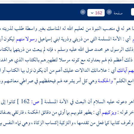
صفحة
162
 هو له في منصب النبوة من تعليم الله له المناسك بغير واسطة طلب لذريته 
م
أي : الأمة المسلمة التي من ذريتي وذرية ابني
إسماعيل
رسولا منهم
ليكون أر
وذلك الرسول هو
محمد
صلى الله عليه وسلم ، فإنه لم يبعث من ذريتهما بالكت
 ذلك أعظم ذم لهم بعداوته مع كونه مرسلا لتطهيرهم بالكتاب الذي هو الهدى 
هم آياتك
أي : علاماتك الدالات عليك أعم من أن يكون نزل بها الكتاب أو 
مع الكلم"
والحكمة
وهي كل أمر يشرعه لهم فيحفظهم في صراطي معاشهم ومعا
هر دعوته عليه السلام أن البعث في الأمة المسلمة
[
ص:
162 ]
كانوا إلى
خر قوله :
ويزكيهم
أي : يطهر قلوبهم بما أوتي من دقائق الحكمة ، فترتقي بصفائه
وتحرف كتابها كما فعل من تقدمها ، والتزكية إكساب الزكاة ، وهي نماء النفس بما