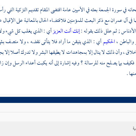
انه في سورة الجمعة بعثه في الأميين عامة اقتضى المقام تقديم التزكية التي رأ
 في آل عمران مع ذكر البعث للمؤمنين فلاقتضاء الحال بالمعاتبة على الإقبال عل
الأدناس ; ثم علل ذلك بقوله :
إنك أنت العزيز
أي : الذي يغلب كل شيء ولا ي
 والباطن ،
الحكيم
أي : الذي يتيقن ما أراد فلا يتأتى نقضه ، ولا متصف 
لاق ، وأن ذلك لا ينال إلا بمجاهدات لا يطيقها البشر ولا تدرك أصلا إلا بج
فكيف بما يصلح منه للرسالة ؟ وفيه إشارة إلى أنه يكبت أعداء الرسل وإن
ها .
ية