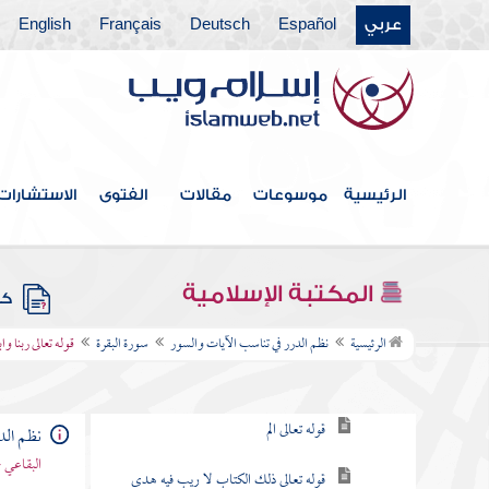
عربي
Español
Deutsch
Français
English
فهرس الكتاب
الرئيسية
موسوعات
مقالات
الفتوى
الاستشارات
مقدمة
سورة الفاتحة
المكتبة الإسلامية
كتب
سورة البقرة
الرئيسية
نظم الدرر في تناسب الآيات والسور
سورة البقرة
قوله تعالى ربنا 
مقصودها
قوله تعالى الم
نظم الد
البقاعي 
قوله تعالى ذلك الكتاب لا ريب فيه هدى