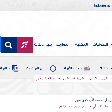
Indonesia
الصوتيات
المكتبة
المواريث
بنين وبنات
 PDF
كتاب الأمة
حول المكتبة
قائمة 
وابعث فيهم رسولا منهم يتلو عليهم آياتك ويعلمهم الكتاب والحكمة ويزكيهم
رر في تناسب الآيات والسور
- برهان الدين أبي الحسن إبراهيم بن عمر البقاعي