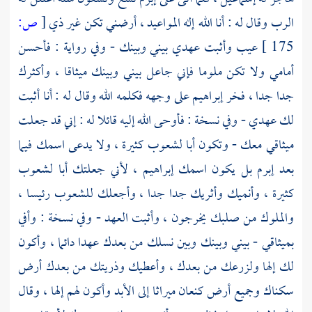
الرب وقال له : أنا الله إله المواعيد ، أرضني تكن غير ذي
[
ص:
175 ]
عيب وأثبت عهدي بيني وبينك - وفي رواية : فأحسن
أمامي ولا تكن ملوما فإني جاعل بيني وبينك ميثاقا ، وأكثرك
جدا جدا ، فخر
إبراهيم
على وجهه فكلمه الله وقال له : أنا أثبت
لك عهدي - وفي نسخة : فأوحى الله إليه قائلا له : إني قد جعلت
ميثاقي معك - وتكون أبا لشعوب كثيرة ، ولا يدعى اسمك فيما
بعد
إبرم
بل يكون اسمك
إبراهيم
، لأني جعلتك أبا لشعوب
كثيرة ، وأنميك وأثريك جدا جدا ، وأجعلك للشعوب رئيسا ،
والملوك من صلبك يخرجون ، وأثبت العهد - وفي نسخة : وأفي
بميثاقي - بيني وبينك وبين نسلك من بعدك عهدا دائما ، وأكون
لك إلها ولزرعك من بعدك ، وأعطيك وذريتك من بعدك أرض
سكناك وجميع أرض كنعان ميراثا إلى الأبد وأكون لهم إلها ، وقال