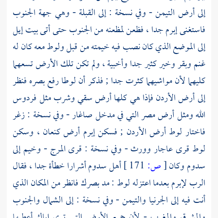
إلى أرض التيمن - وفي نسخة : إلى القبلة - وهي جهة الجنوب
فاستغنى
إبرم
جدا ، فظعن لمظعنه من الجنوب حتى أتى بيت إيل
إلى الموضع الذي كان نصب فيه خيمته من قبل
ولوط
معه كان له
غنم وبقر وخير كثير جدا وأخبية ، ولم تكن تلك الأرض تسعهما
كليهما لأن مواشيهما كثرت جدا ; فذكر أن
لوطا
رفع بصره فنظر
إلى أرض
الأردن
فإذا هي كلها أرض سقي وشرب مثل فردوس
الله ومثل أرض
مصر
التي في مدخل صاغار - وفي نسخة : زغر
فاختار
لوط
أرض
الأردن
; فسكن
إبرم
أرض كنعان
، وسكن
لوط
قرى عاجار وورث - وفي نسخة : قرى المرج - وخيم إلى
سدوم
وكان
[
ص:
171 ]
أهل
سدوم
أشرارا خطأة جدا ، فقال
الرب
لإبرم
بعدما اعتزله
لوط
: مد بصرك فانظر من المكان الذي
أنت فيه إلى الجرنيا والتيمن - وفي نسخة : إلى الشمال والجنوب
والمشرق والمغرب - لأن جميع الأرض التي ترى إياك أعطيها