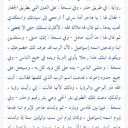
رواية : في طريق حذر ، وفي نسخة : على العين التي بطريق الجفار
- فقال لها : يا
هاجر
أمة
سرى
! ارجعي إلى سيدتك واستكدي
تحت يدها ، ثم قال لها ملاك الله : لأكثرن نسلك حتى لا يحصى ،
ثم قال لها : ها أنت حامل - وفي نسخة : إنك حبلى - وستلدين
ابنا وتدعين اسمه
إسماعيل
، لأن الرب قد عرف لك خضوعك ،
ويكون ابنك هذا رجلا يأوي البرية ويده في جميع الناس - وفي
نسخة : وحشى الناس - يده على كل ويد كل به ، وسيحل على
جميع حدود إخوته ، فدعت اسم الرب الذي كلمها فقالت : أنت
الله ذو الوحي والرؤيا ، وذلك لأنها قالت : إني رأيت رؤيا ،
ولذلك دعت تلك الطوى بئر الحي وهي بئر رقيم وحذر - وفي
نسخة : فيما بين قادس وبارد - ثم ولدت
هاجر
لإبرم
ابنا فدعا
إبرم
اسمه
إسماعيل
، وكان
إبرم
ابن ست وثمانين سنة إذ ولدت
هاجر
له
إسماعيل
، فلما أتى على
إبرم
تسع وتسعون سنة اعتلن له