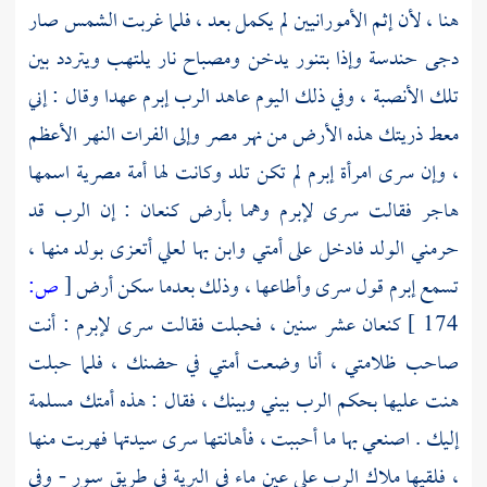
هنا ، لأن إثم الأمورانيين لم يكمل بعد ، فلما غربت الشمس صار
دجى حندسة وإذا بتنور يدخن ومصباح نار يلتهب ويتردد بين
تلك الأنصبة ، وفي ذلك اليوم عاهد الرب إبرم عهدا وقال : إني
معط ذريتك هذه الأرض من نهر مصر وإلى الفرات النهر الأعظم
، وإن سرى امرأة إبرم لم تكن تلد وكانت لها أمة مصرية اسمها
هاجر فقالت
سرى
لإبرم
وهما
بأرض كنعان
: إن الرب قد
حرمني الولد فادخل على أمتي وابن بها لعلي أتعزى بولد منها ،
تسمع
إبرم
قول
سرى
وأطاعها ، وذلك بعدما سكن أرض
[
ص:
174 ]
كنعان عشر سنين ، فحبلت فقالت
سرى
لإبرم
: أنت
صاحب ظلامتي ، أنا وضعت أمتي في حضنك ، فلما حبلت
هنت عليها بحكم الرب بيني وبينك ، فقال : هذه أمتك مسلمة
إليك . اصنعي بها ما أحببت ، فأهانتها
سرى
سيدتها فهربت منها
، فلقيها ملاك الرب على عين ماء في البرية في طريق سور - وفي