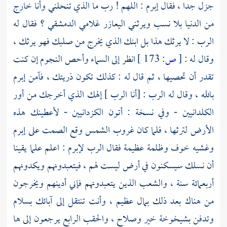
جزل جدا ، فقال
إبرم
: اللهم ! رب ما الذي تنحلني وأنا خارج
من الدنيا بلا نسب ويرثني اليعازر غلامي الدمشقي ؟ فقال له
الرب : لا يرثك هذا بل ابنك الذي يخرج من صلبك فهو يرثك ،
وقال له :
[
ص:
173 ]
انظر إلى السماء وأحص النجوم إن كنت
تقدر أن تحصيها ، ثم قال له : كذلك تكون ذريتك ، فآمن إبرم
بالله ، وقال له الرب : [أنا الرب ] إلهك الذي أخرجك من أور
الكلدانيين - وفي نسخة : أتون الكزدانيين - لأعطينك هذه
الأرض لترثها ، فلما كان غروب الشمس وقع الصمت على إبرم
وغشيه خوف وظلمة عظيمة فقال الرب
لإبرم
: اعلم علما يقينا
أن نسلك سيسكنون في أرض ليست لهم ، فيتعبدونهم ويكدونهم
أربعمائة سنة ، والشعب الذين يتعبدونهم فإني أدينهم ويخرجون
من هناك بعد ذلك بمال عظيم ، وأنت تنتقل إلى آبائك بسلام
وتدفن بشيخوخة خير وصلاح ، والحقب الرابع يرجعون إلى ها