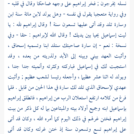
نسله يخرجون ; فخر
إبراهيم
على وجهه ضاحكا وقال في قلبه -
وفي رواية متعجبا يقول في نفسه - وهل يولد لابن مائة سنة ابن
وسارة
تلد وقد أتى عليها تسعون سنة ! وقال
إبراهيم
لله : يا
ليت
إسماعيل
يحيا بين يديك ! وقال الله
لإبراهيم
: حقا - وفي
نسخة : نعم - إن
سارة
صاحبتك ستلد ابنا وتسميه
إسحاق
،
وأثبت العهد بيني وبينه إلى الأبد ولذريته من بعده ، وقد
استجبت لك في
إسماعيل
فباركته وكثرته وأنميته جدا جدا ،
ويولد له اثنا عشر عظيما ، وأجعله رئيسا لشعب عظيم ; وأثبت
عهدي
لإسحاق
الذي تلد لك
سارة
في هذا الحين من قابل . فلما
فرغ من كلامه ارتفع استعلان الرب عن إبراهيم ، فانطلق
إبراهيم
بإسماعيل
ابنه وجميع أولاد بيته والمبتاعين بما له كل ذكر من بيت
إبراهيم
فختن غرلهم في ذلك اليوم كما أمره الله ، وكان قد أتى
على
إبراهيم
تسع وتسعون سنة إذ ختن غرلته وكان قد أتى