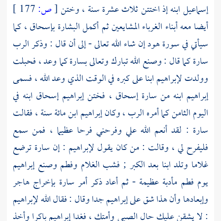
إسماعيل
ابنه إذ اختتن ثلاث عشرة سنة ، وختن
[
ص:
177 ]
أيضا معه أبناء الغرباء المشايعين ثم أكمل البشارة
بإسحاق
، كما
سيأتي في سورة هود إن شاء الله تعالى - إلى أن قال : وذكر الرب
سارة
كما قال : وصنع الله تبارك وتعالى
بسارة
كما وعد ، فحبلت
وولدت
لإبراهيم
ابنا على كبره في الوقت الذي وعد الله ، فسمى
إبراهيم
ابنه من
سارة
إسحاق
، فختن
إبراهيم
إسحاق
ابنه في
اليوم الثامن كما أمره الرب ، وكان
إبراهيم
ابن مائة سنة ، فقالت
سارة
: لقد أنعم الله علي وفرحني فرحا عظيما ، فمن سمع
فليفرح لي ، وقالت : من كان يقول
لإبراهيم
: إن سارة ترضع
غلاما وتلد ابنا بعد الكبر ; فشب الغلام وفطم وصنع
إبراهيم
يوم فطم مأدبة عظيمة - ثم أعاد ذكر أمر
سارة
بإخراج
هاجر
وإبعادها وأن هذا شق على
إبراهيم
جدا وقال : فقال الله
لإبراهيم
: لا يشقن عليك حال الصبي وأمتك ، فغدا
إبراهيم
باكرا وأخذ