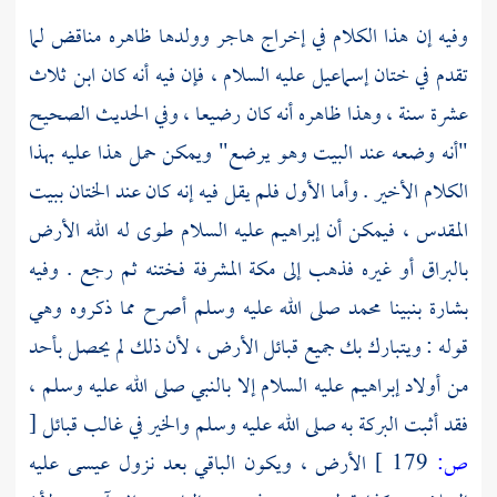
وفيه إن هذا الكلام في إخراج
هاجر
وولدها ظاهره مناقض لما
تقدم في ختان
إسماعيل
عليه السلام ، فإن فيه أنه كان ابن ثلاث
عشرة سنة ، وهذا ظاهره أنه كان رضيعا ، وفي الحديث الصحيح
"أنه وضعه عند البيت وهو يرضع" ويمكن حمل هذا عليه بهذا
الكلام الأخير . وأما الأول فلم يقل فيه إنه كان عند الختان
ببيت
المقدس
، فيمكن أن
إبراهيم
عليه السلام طوى له الله الأرض
بالبراق أو غيره فذهب إلى
مكة المشرفة
فختنه ثم رجع . وفيه
بشارة بنبينا
محمد
صلى الله عليه وسلم أصرح مما ذكروه وهي
قوله : ويتبارك بك جميع قبائل الأرض ، لأن ذلك لم يحصل بأحد
من أولاد
إبراهيم
عليه السلام إلا بالنبي صلى الله عليه وسلم ،
فقد أثبت البركة به صلى الله عليه وسلم والخير في غالب قبائل
[
ص:
179 ]
الأرض ، ويكون الباقي بعد نزول
عيسى
عليه