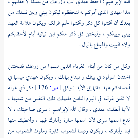
الله
لإبراهيم
: احفظ عهدي أنت وزرعك من بعدك لأحقابهم ،
هذا عهدي الذي آمركم به لتحفظوه ليكون بيني وبين نسلك من
بعدك أن تختنوا كل ذكر وتختنوا لحم غرلكم ويكون علامة العهد
بيني وبينكم ، وليختن كل ذكر منكم ابن ثمانية أيام لأحقابكم
ولاد البيت والمبتاع بالمال .
وكل من كان من أبناء الغرباء الذين ليسوا من زرعك فليختتن
اختتان المولود في بيتك والمبتاع بمالك ، ويكون عهدي ميسما في
أجسادكم عهدا دائما إلى الأبد ; وكل
[
ص:
176 ]
ذكر ذي غرلة
لا تختن غرلته في اليوم الثامن فلتهلك تلك النفس من شعبها ،
لأنها أبطلت عهدي . وقال الله
لإبراهيم
:
سرى
صاحبتك ، لا
تدع اسمها
سرى
لأن اسمها
سارة
وأبارك فيها ، وأعطيك منها
ابنا وأباركه ، ويكون رئيسا لشعوب كثيرة وملوك الشعوب من