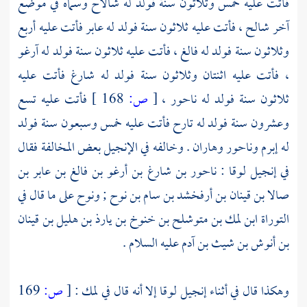
فأتت عليه خمس وثلاثون سنة فولد له
شالاح
وسماه في موضع
آخر
شالح
، فأتت عليه ثلاثون سنة فولد له
عابر
فأتت عليه أربع
وثلاثون سنة فولد له
فالغ
، فأتت عليه ثلاثون سنة فولد له
آرغو
، فأتت عليه اثنتان وثلاثون سنة فولد له
شارغ
فأتت عليه
ثلاثون سنة فولد له
ناحور
،
[
ص:
168 ]
فأتت عليه تسع
وعشرون سنة فولد له
تارح
فأتت عليه خمس وسبعون سنة فولد
له
إبرم
وناحور
وهاران
. وخالفه في الإنجيل بعض المخالفة فقال
في إنجيل
لوقا
:
ناحور بن شارغ بن أرغو بن فالغ بن عابر بن
صالا بن قينان بن أرفخشد بن سام بن نوح
;
ونوح
على ما قال في
التوراة
ابن لمك بن متوشلح بن خنوخ بن يارذ بن هليل بن قينان
بن أنوش بن شيث بن آدم
عليه السلام .
وهكذا قال في أثناء إنجيل
لوقا
إلا أنه قال في
لمك
:
[
ص:
169