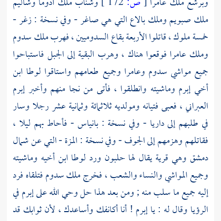
وبرشع
ملك عامرا
[
ص:
172 ]
وشنآب
ملك أدوما
وشاليم
ملك صبويم وملك بالاع التي هي صاغر - وفي نسخة : زغر -
خمسة ملوك ، قاتلوا الأربعة بقاع السدوميين ، فهرب ملك
سدوم
وملك عامرا فوقعوا هناك ، وهرب البقية إلى الجبل فاستباحوا
جميع مواشي
سدوم
وعامرا وجميع طعامهم واستاقوا
لوطا
ابن
أخي
إبرم
وماشيته وانطلقوا ، فأتى من نجا منهم وأخبر
إبرم
العبراني ، فعبى فتيانه ومولديه ثلاثمائة وثمانية عشر رجلا وسار
في طلبهم إلى داريا - وفي نسخة : بانياس - فأحاط بهم ليلا ،
فقاتلهم وهزمهم إلى الجوف - وفي نسخة : المزة - التي عن شمال
دمشق وهي قرية يقال لها حلبون ورد
لوطا
ابن أخيه وماشيته
وجميع المواشي والنساء والشعب ، فخرج ملك
سدوم
فتلقاه فرد
إليه جميع ما سلب منه ; ومن بعد هذا حل وحي الله على
إبرم
في
الرؤيا وقال له : يا
إبرم
! أنا أكانفك وأساعدك ، لأن ثوابك قد