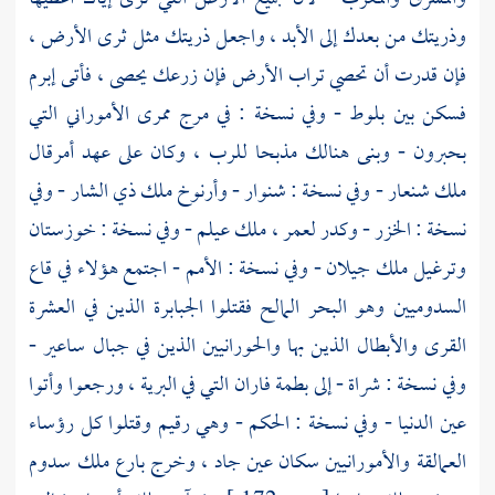
وذريتك من بعدك إلى الأبد ، واجعل ذريتك مثل ثرى الأرض ،
فإن قدرت أن تحصي تراب الأرض فإن زرعك يحصى ، فأتى
إبرم
فسكن بين
بلوط
- وفي نسخة : في مرج ممرى الأموراني التي
بحبرون - وبنى هنالك مذبحا للرب ، وكان على عهد
أمرقال
ملك شنعار - وفي نسخة : شنوار -
وأرنوخ
ملك ذي الشار - وفي
نسخة : الخزر - وكدر لعمر ، ملك عيلم - وفي نسخة :
خوزستان
وترغيل
ملك جيلان - وفي نسخة : الأمم - اجتمع هؤلاء في قاع
السدوميين وهو البحر المالح فقتلوا الجبابرة الذين في العشرة
القرى والأبطال الذين بها والحورانيين الذين في جبال ساعير -
وفي نسخة : شراة - إلى بطمة فاران التي في البرية ، ورجعوا وأتوا
عين الدنيا - وفي نسخة : الحكم - وهي رقيم وقتلوا كل رؤساء
العمالقة والأمورانيين سكان عين جاد ، وخرج
بارع
ملك
سدوم