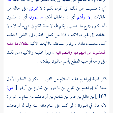
أي : فتسبب عن ذلك أني أقول لكم : لا
تموتن
على حالة من
الحالات
إلا وأنتم
أي : والحال أنكم
مسلمون
أي : ملقون
بأيديكم وجميع ما ينسب إليكم لله لا حظ لكم في شيء أصلا ولا
التفات إلى غير مولاكم ، فإن من كمل افتقاره إلى الغني الحكيم
أغناه بحسب ذلك . وقرر سبحانه بالآيات الآتية
بطلان ما عليه
المتعنتون من اليهودية والنصرانية
، وبرأ خليله والأنبياء من ذلك
على وجه أوجب القطع بأنهم عالمون ببطلانه .
ذكر قصة
إبراهيم
عليه السلام من التوراة : ذكر في السفر الأول
منها أنه
إبراهيم بن تارح بن ناحور بن شارغ بن آرغو
[
ص:
167 ]
بن فالغ بن عابر بن شالخ بن أرفخشد بن سام بن نوح
;
لأنه قال في التوراة : لما أتت على
سام
مائة سنة ولد له
أرفخشد