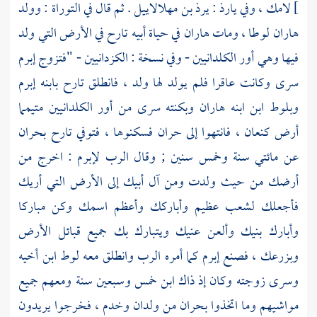
]
لامك
، وفي
يارذ
:
يرذ بن مهلالاييل
. ثم قال في التوراة : وولد
هاران
لوطا
، ومات
هاران
في حياة أبيه
تارح
في الأرض التي ولد
فيها وهي أور الكلدانيين - وفي نسخة : الكزدانيين - "فتزوج
إبرم
سرى
وكانت عاقرا فلم يولد لها ولد ، فانطلق
تارح
بابنه
إبرم
وبلوط
ابن ابنه
هاران
وبكنته
سرى
من أور الكلدانيين متيمما
أرض كنعان
، فانتهوا إلى
حران
فسكنوها ، فتوفي
تارح
بحران
عن مائتي سنة وخمس سنين ; وقال الرب
لإبرم
: اخرج من
أرضك من حيث ولدت ومن آل أبيك إلى الأرض التي أريك
فأجعلك لشعب عظيم وأباركك وأعظم اسمك وكن مباركا
وأبارك بنيك وألعن عنيك ويتبارك بك جميع قبائل الأرض
وبزرعك ، فصنع
إبرم
كما أمره الرب وانطلق معه
لوط
ابن أخيه
وسرى
زوجته وكان إذ ذاك ابن خمس وسبعين سنة ومعهم جميع
مواشيهم وما اتخذوا
بحران
من ولدان وخدم ، فخرجوا يريدون