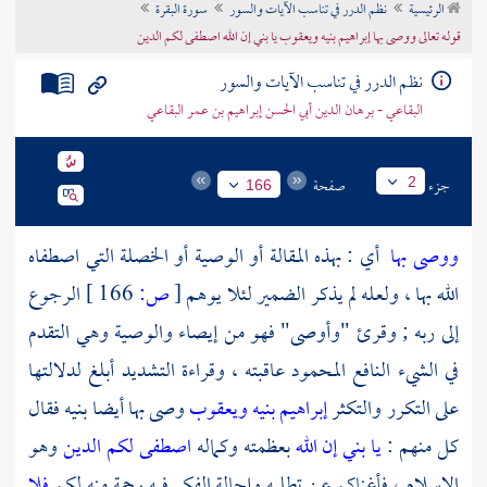
الرئيسية
نظم الدرر في تناسب الآيات والسور
سورة البقرة
تراجم الأعلام
قوله تعالى ووصى بها إبراهيم بنيه ويعقوب يا بني إن الله اصطفى لكم الدين
نظم الدرر في تناسب الآيات والسور
البقاعي - برهان الدين أبي الحسن إبراهيم بن عمر البقاعي
جزء
صفحة
2
166
ووصى بها
أي : بهذه المقالة أو الوصية أو الخصلة التي اصطفاه
الله بها ، ولعله لم يذكر الضمير لئلا يوهم
[
ص:
166 ]
الرجوع
إلى ربه ; وقرئ "وأوصى" فهو من إيصاء والوصية وهي التقدم
في الشيء النافع المحمود عاقبته ، وقراءة التشديد أبلغ لدلالتها
على التكرر والتكثر
إبراهيم بنيه ويعقوب
وصى بها أيضا بنيه فقال
كل منهم :
يا بني إن الله
بعظمته وكماله
اصطفى لكم الدين
وهو
الإسلام ، فأغناكم عن تطلبه وإجالة الفكر فيه رحمة منه لكم
فلا