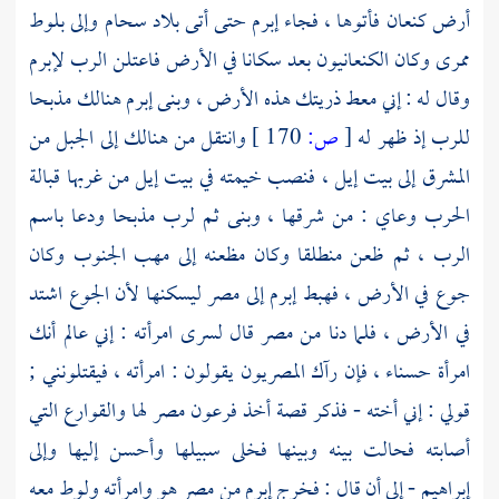
أرض كنعان
فأتوها ، فجاء
إبرم
حتى أتى
بلاد سحام
وإلى
بلوط
ممرى وكان الكنعانيون بعد سكانا في الأرض فاعتلن الرب
لإبرم
وقال له : إني معط ذريتك هذه الأرض ، وبنى
إبرم
هنالك مذبحا
للرب إذ ظهر له
[
ص:
170 ]
وانتقل من هنالك إلى الجبل من
المشرق إلى بيت إيل ، فنصب خيمته في بيت إيل من غربها قبالة
الحرب وعاي : من شرقها ، وبنى ثم لرب مذبحا ودعا باسم
الرب ، ثم ظعن منطلقا وكان مظعنه إلى مهب الجنوب وكان
جوع في الأرض ، فهبط
إبرم
إلى
مصر
ليسكنها لأن الجوع اشتد
في الأرض ، فلما دنا من
مصر
قال
لسرى
امرأته : إني عالم أنك
امرأة حسناء ، فإن رآك المصريون يقولون : امرأته ، فيقتلونني ;
قولي : إني أخته - فذكر قصة أخذ
فرعون
مصر
لها والقوارع التي
أصابته فحالت بينه وبينها فخلى سبيلها وأحسن إليها وإلى
إبراهيم
- إلى أن قال : فخرج
إبرم
من
مصر
هو وامرأته
ولوط
معه