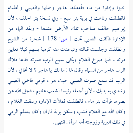
خبزا وإداوة من ماء فأعطاها هاجر وحملها والصبي والطعام
فانطلقت وتاهت في برية بئر سبع - وفي نسخة بئر الحلف ، لأن
إبراهيم
حالف صاحب تلك الأرض عندها - ونفد الماء من
الإداوة فألقت الصبي تحت
[
ص:
178 ]
شجرة من الشيح
وانطلقت وجلست قبالته وتباعدت عنه كرمية بسهم كيلا تعاين
موته ، فلما صرخ الغلام وبكى سمع الرب صوته فدعا ملاك
الرب
هاجر
من السماء وقال لها : ما لك يا
هاجر
؟ لا تخافي ، لأن
الرب قد سمع صوت الصبي حيث هو ، قومي فاحملي الصبي
وشدي به يديك ، لأني أجعله رئيسا لشعب عظيم ، فجلى الله عن
بصرها فرأت بئر ماء ، فانطلقت فملأت الإداوة وسقت الغلام ،
وكان الله مع الغلام فشب وسكن برية فاران وكان يتعلم الرمي
في تلك البرية وزوجته أمه امرأة . انتهى .