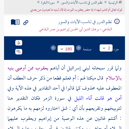
الرئيسية
نظم الدرر في تناسب الآيات والسور
سورة البقرة
تراجم الأعلام
قوله تعالى أم كنتم شهداء إذ حضر يعقوب الموت إذ قال لبنيه ما تعبدون من بعدي
نظم الدرر في تناسب الآيات والسور
البقاعي - برهان الدين أبي الحسن إبراهيم بن عمر البقاعي
جزء
صفحة
2
180
ولما قرر سبحانه لبني إسرائيل أن أباهم
يعقوب
ممن أوصى بنيه
بالإسلام
قال مبكتا لهم :
أم
فعلم قطعا من ذكر حرف العطف أن
المعطوف عليه محذوف كما قالوا في أحد التقادير في هذه الآية وفي
أمن هو قانت آناء الليل
في سورة الزمر فكان التقدير هنا
لتوبيخهم وتقريعهم بأن أي : شق اختاروه لزمهم به ما يكرهون
: أكنتم غائبين عن هذه الوصية من إبراهيم ويعقوب عليهما
السلام أم حاضرين وكنتم غائبين في أمر
يعقوب
عليه السلام