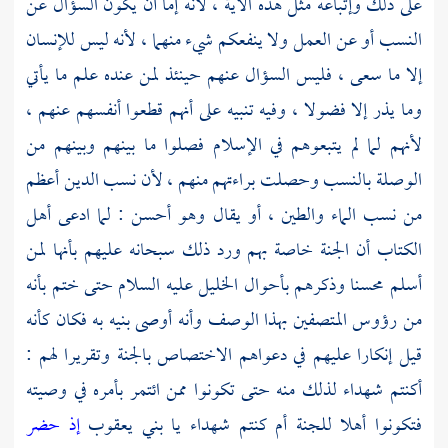
على ذلك وإتباعه مثل هذه الآية ، لأنه إما أن يكون السؤال عن
النسب أو عن العمل ولا ينفعكم شيء منهما ، لأنه ليس للإنسان
إلا ما سعى ، فليس السؤال عنهم حينئذ لمن عنده علم ما يأتي
وما يذر إلا فضولا ، وفيه تنبيه على أنهم قطعوا أنفسهم عنهم ،
لأنهم لما لم يتبعوهم في الإسلام فصلوا ما بينهم وبينهم من
الوصلة بالنسب وحصلت براءتهم منهم ، لأن نسب الدين أعظم
من نسب الماء والطين ، أو يقال وهو أحسن : لما ادعى أهل
الكتاب أن الجنة خاصة بهم ورد ذلك سبحانه عليهم بأنها لمن
أسلم محسنا وذكرهم بأحوال
الخليل
عليه السلام حتى ختم بأنه
من رؤوس المتصفين بهذا الوصف وأنه أوصى بنيه به فكان كأنه
قيل إنكارا عليهم في دعواهم الاختصاص بالجنة وتقريرا لهم :
أكنتم شهداء لذلك منه حتى تكونوا ممن ائتمر بأمره في وصيته
فتكونوا أهلا للجنة أم كنتم شهداء يا بني
يعقوب
إذ حضر