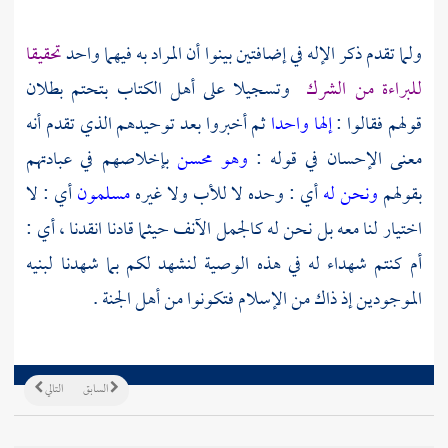
ولما تقدم ذكر الإله في إضافتين بينوا أن المراد به فيهما واحد
تحقيقا
للبراءة من الشرك
وتسجيلا على أهل الكتاب بتحتم بطلان
قولهم فقالوا :
إلها واحدا
ثم أخبروا بعد توحيدهم الذي تقدم أنه
معنى الإحسان في قوله :
وهو محسن
بإخلاصهم في عبادتهم
بقولهم
ونحن له
أي : وحده لا للأب ولا غيره
مسلمون
أي : لا
اختيار لنا معه بل نحن له كالجمل الآنف حيثما قادنا انقدنا ، أي :
أم كنتم شهداء له في هذه الوصية لنشهد لكم بما شهدنا لبنيه
الموجودين إذ ذاك من الإسلام فتكونوا من أهل الجنة .
السابق
التالي