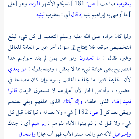
يعقوب
صاحب
[
ص:
181 ]
نسبكم الأشهر
الموت
وهو [على
] ما أوصى به
إبراهيم
بنيه
إذ قال
أي :
يعقوب
لبنيه
ولما كان مراده صلى الله عليه وسلم التعميم في كل شيء ليقع
التخصيص موقعه فلا يحتاج إلى سؤال آخر عبر بما العامة للعاقل
وغيره فقال :
ما تعبدون
ولو عبر بمن لم يفد جوابهم هذا
التصريح بنفي عبادة شيء مما لا يعقل ، وقيده بقوله :
من بعدي
لأن الخليفة كثيرا ما يخلف الغائب بسوء وإن كان مصلحا في
حضوره ، وأدخل الجار لأن أعمارهم لا تستغرق الزمان
قالوا
نعبد إلهك
الذي خلقك
وإله آبائك
الذي خلقهم وبقي بعدهم
ويبقى بعد كل
[
ص:
182 ]
شيء ولا بعد له ، كما كان قبل كل
شيء ولا قبل له ; ثم بينوا الآباء بقولهم :
إبراهيم
أي : جدك
وإسماعيل
لأنه عم والعم صنو الأب فهو أب مجازا
وإسحاق