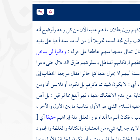
أسلافهم وبين بطلان ما هم عليه الآن من كل وجه وأوضح أنه
ت ولن تجد لسنته تحويلا أن من أمات سنة أحيا على يديه
فقال تعالى معجبا منهم عاطفا على قوله :
وقالوا لن يدخل
يكفهم ارتكابهم للباطل وسلوكهم طرق الضلال حتى دعوا
بسنة أبيهم لا يحول عنها كما حالوا فقال موجها الخطاب إلى
 أي : لا يكون شيئا مما ذكرتم بل نكون أو نلابس أنا ومن
ناية عن عدم الانفكاك عنها ، فهو أبلغ مما لو قيل : بل أهل
ليه السلام الذي هو الأول لمناسبة ما بين الأول والآخر ،
يا ، فكان أتم ما أبداه نور العقل ملة
إبراهيم
حنيفا
أي
[
، لا يتوجه إليه شيء من العشاوة والكثافة والغلظة والجمود
 الخفة واللطافة ، ويشبه أن تكون الحقيقة الأولى منها