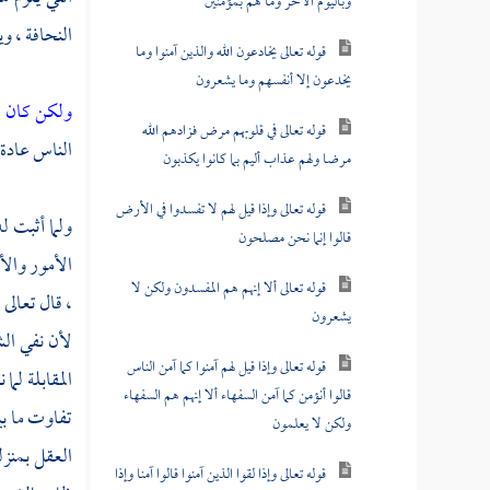
وباليوم الآخر وما هم بمؤمنين
النحافة ، وي
قوله تعالى يخادعون الله والذين آمنوا وما
يخدعون إلا أنفسهم وما يشعرون
ولكن كان ح
قوله تعالى في قلوبهم مرض فزادهم الله
الناس عادة 
مرضا ولهم عذاب أليم بما كانوا يكذبون
قوله تعالى وإذا قيل لهم لا تفسدوا في الأرض
ولما أثبت له
قالوا إنما نحن مصلحون
الأمور والأ
قوله تعالى ألا إنهم هم المفسدون ولكن لا
، قال تعالى
ل
يشعرون
لأن نفي الش
قوله تعالى وإذا قيل لهم آمنوا كما آمن الناس
المقابلة لم
قالوا أنؤمن كما آمن السفهاء ألا إنهم هم السفهاء
تفاوت ما بي
ولكن لا يعلمون
العقل بمنزل
قوله تعالى وإذا لقوا الذين آمنوا قالوا آمنا وإذا