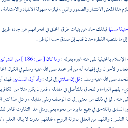
لزم هذا المعنى الانتشار والضمور والميل ، فيلزمه سهولة الانقياد والاستقامة ،
نيفا مسلما
فبذلك حاد عن بنيات طرق الخلق في انحرافهم عن جادة طريق ا
إلى ما تقتضيه الفطرة حنان قلب إلى صدق حسه الباطن .
 الإسلام بالحنيفية نفى عنه غيره بقوله :
وما كان
[
ص:
186 ]
من المشركي
فعال والأحوال وفي إفهامه أنه من أمر
محمد
صلى الله عليه وسلم في الكمال الخات
محمد
صلى الله عليه وسلم :
قل إن صلاتي
إلى قوله :
وأنا أول المسلمين
فهذه أو
يء يفهم البراءة واللحاق بالمتأصل في مقابله ، فمن لم يكن مثلا من الكافري
ا نفى عنه ، لما في ذلك من معنيي إثبات الوصف ونفي مقابله ، ومثل هذا كثي
ن السابق واللاحق في جميع ما يرد من نحوه يعني ومثل هذا التفاوت ظاهر ل
ة النفس ; والفهم من العقل بمنزلة الروح ، فللفهم مدرك لا يناله العلم ، ك