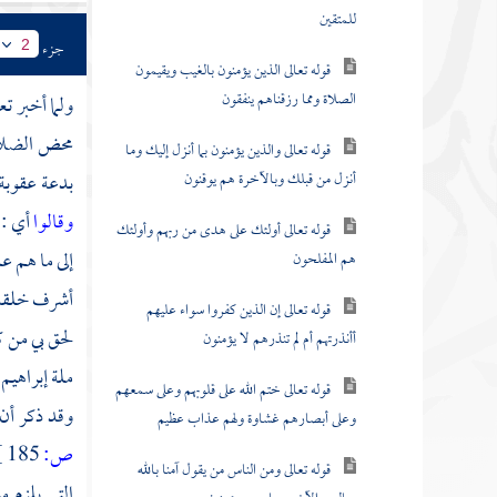
للمتقين
جزء
2
قوله تعالى الذين يؤمنون بالغيب ويقيمون
الصلاة ومما رزقناهم ينفقون
ولما أخبر ت
محض الضلال 
قوله تعالى والذين يؤمنون بما أنزل إليك وما
أنزل من قبلك وبالآخرة هم يوقنون
بدعة عقوبة 
وقالوا
أي : 
قوله تعالى أولئك على هدى من ربهم وأولئك
إلى ما هم عل
هم المفلحون
أشرف خلقه ل
قوله تعالى إن الذين كفروا سواء عليهم
لحق بي من 
أأنذرتهم أم لم تنذرهم لا يؤمنون
ملة
إبراهيم
قوله تعالى ختم الله على قلوبهم وعلى سمعهم
وقد ذكر أن 
وعلى أبصارهم غشاوة ولهم عذاب عظيم
ص:
185 ]
قوله تعالى ومن الناس من يقول آمنا بالله
التي يلزم م