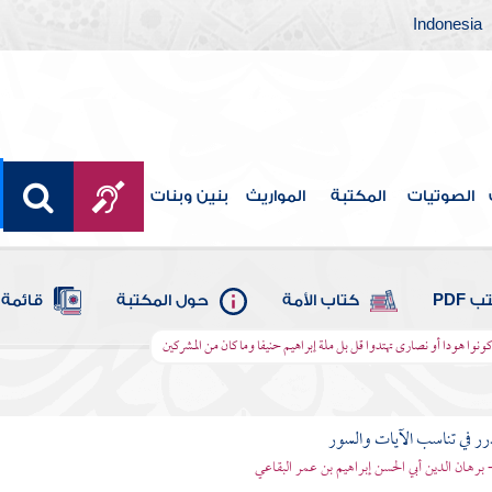
Indonesia
الصوتيات
المكتبة
المواريث
بنين وبنات
 PDF
كتاب الأمة
حول المكتبة
قائمة 
 كونوا هودا أو نصارى تهتدوا قل بل ملة إبراهيم حنيفا وما كان من المشركين
رر في تناسب الآيات والسور
- برهان الدين أبي الحسن إبراهيم بن عمر البقاعي