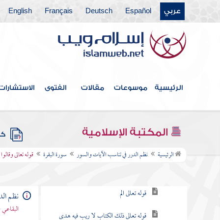
عربي
Español
Deutsch
Français
English
فهرس الكتاب
الرئيسية
موسوعات
مقالات
الفتوى
الاستشارات
مقدمة
سورة الفاتحة
المكتبة الإسلامية
كتب
سورة البقرة
الرئيسية
نظم الدرر في تناسب الآيات والسور
سورة البقرة
قوله تعالى وقالوا
مقصودها
قوله تعالى الم
نظم الد
البقاعي 
قوله تعالى ذلك الكتاب لا ريب فيه هدى