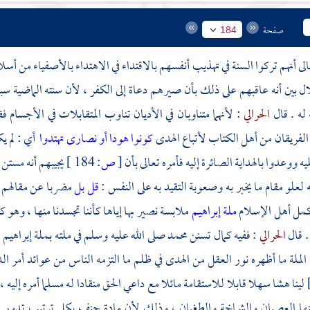
صفحة
184
عالى أنهم تركوا السنة في تهذيب أنفسهم بالاقتداء في الاهتداء بالأصفياء من 
بين أنه عاقبهم على ذلك بأن صيرهم دعاة إلى الكفر ، لأن سنته الماضية سبق
له . قال
الحرالي
: لأنهما متناوبان في الأديان تناوب المتقابلات في الأجسام 
الفريقان من أهل الكتاب لأتباع الهدى
كونوا هودا أو نصارى تهتدوا
أي : لم 
يه ووعدوا بالهداية الصائرة إليه فأمره تعالى بأن
[
ص:
184 ]
يجيبهم أنه مستن 
علو مقام ما يخبر به وصعوبة التقيد به على النفس :
قل بل
مضربا عن مقالهم ،
كمل أهل الإسلام
ملة إبراهيم
ملابسة نصير بها إياها كأننا تجسدنا منها ، وهو ك
. قال
الحرالي
: ففيه كمال تسنن
محمد
صلى الله عليه وسلم في ملته بملة
إبراهيم
ع
الملة ما أظهره نور العقل من الهدى في ظلم ما التزمه الناس من عوائد أمر الدن
لينا هشا سهلا قابلا للاستقامة مائلا مع داعي الحق منقادا له مسلما أمره إليه 
نها العصيان والشماخة والطغيان ، وذلك لأن مادة حنف بكل ترتيب تدور على