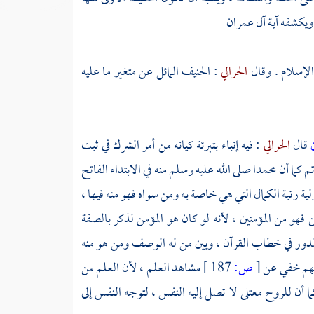
 ويكشفه آية آل عمران
لإسلام . وقال
الحرالي
: الحنيف المائل عن متغير ما عليه
ن
قال
الحرالي
: فيه إنباء بتبرئة كيانه من أمر الشرك في ثبت
م كما أن
محمدا
صلى الله عليه وسلم منه في الابتداء الفاتح
لية رتبة الكمال التي هي خاصة به ومن سواه فهو منه فيها ،
ن فهو من المؤمنين ، لأنه لو كان هو المؤمن لذكر بالصفة
ر الدور في خطاب القرآن ، وبين من له الوصف ومن هو منه
لفهم خفي عن
[
ص:
187 ]
مشاهد العلم ، لأن العلم من
ما أن للروح معتلى لا تصل إليه النفس ، لتوجه النفس إلى