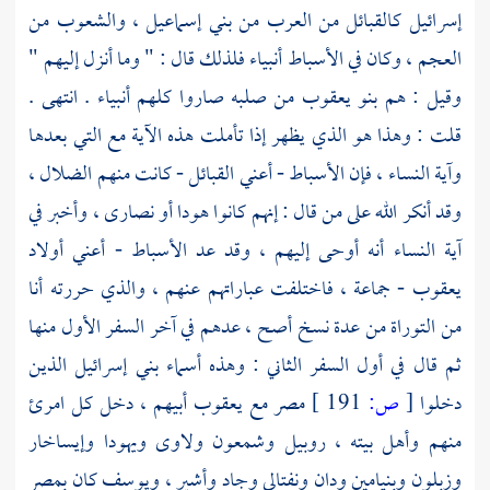
إسرائيل كالقبائل من العرب من بني
إسماعيل
، والشعوب من
العجم ، وكان في الأسباط أنبياء فلذلك قال : " وما أنزل إليهم "
وقيل : هم بنو
يعقوب
من صلبه صاروا كلهم أنبياء . انتهى .
قلت : وهذا هو الذي يظهر إذا تأملت هذه الآية مع التي بعدها
وآية النساء ، فإن الأسباط - أعني القبائل - كانت منهم الضلال ،
وقد أنكر الله على من قال : إنهم كانوا هودا أو نصارى ، وأخبر في
آية النساء أنه أوحى إليهم ، وقد عد الأسباط - أعني أولاد
يعقوب
- جماعة ، فاختلفت عباراتهم عنهم ، والذي حررته أنا
من التوراة من عدة نسخ أصح ، عدهم في آخر السفر الأول منها
ثم قال في أول السفر الثاني : وهذه أسماء بني إسرائيل الذين
دخلوا
[
ص:
191 ]
مصر
مع
يعقوب
أبيهم ، دخل كل امرئ
منهم وأهل بيته ،
روبيل
وشمعون
ولاوى
ويهودا
وإيساخار
وزبلون
وبنيامين
ودان
ونفتالي
وجاد
وأشير
،
ويوسف
كان
بمصر