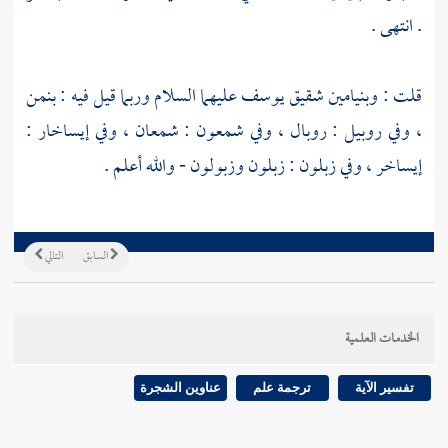
. انتهى .
قلت :
وبنيامين
شقيق
يوسف
عليهما السلام وربما قيل فيه : بنمن
، وفي
روبيل
: روبال ، وفي
شمعون
: شمعان ، وفي
إيساخار
:
إيساخر ، وفي
زبلون
: زبلون وزبولون - والله أعلم .
السابق
التالي
الخدمات العلمية
تفسير الآية
ترجمة علم
عناوين الشجرة