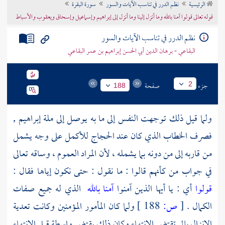
الرئيسية
نظم الدرر في تناسب الآيات والسور
سورة البقرة
تراجم الأعلام
قوله تعالى قولوا آمنا بالله وما أنزل إلينا وما أنزل إلى إبراهيم وإسماعيل وإسحاق ويعقوب والأسباط
نظم الدرر في تناسب الآيات والسور
البقاعي - برهان الدين أبي الحسن إبراهيم بن عمر البقاعي
جزء
صفحة
2
188
ولما قيل ذلك توجهت النفس إلى ما به يوصل إلى ملة
إبراهيم
,
فصرف الخطاب الذي كان عند الحجاج للأكمل على وجه يشمل
من قاربه إلى من دونه بما يشمله ، لأن المراد العموم ، وساقه تعالى
في جواب من كأنهم قالوا : ما نقول : حتى نكون إياها فقال :
قولوا
أي : يا أيها الذين آمنوا
آمنا بالله
الذي له جميع صفات
الكمال .
[
ص:
188 ]
ولما كان المأمور المؤمنين وكانت تعدية
الإنزال بإلى تقتضي الانتهاء وكان ذلك يقتضي واسطة قبل الانتهاء