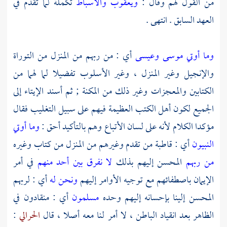
من القول لهم وقال :
ويعقوب والأسباط
تكملة لما تقدم في
العهد السابق . انتهى .
وما أوتي موسى وعيسى
أي : من ربهم من المنزل من التوراة
والإنجيل وغير المنزل ، وغير الأسلوب تفضيلا لما لهما من
الكتابين والمعجزات وغير ذلك من المكنة ; ثم أسند الإيتاء إلى
الجميع لكون أهل الكتب العظيمة فيهم على سبيل التغليب فقال
مؤكدا الكلام لأنه على لسان الأتباع وهم بالتأكيد أحق :
وما أوتي
النبيون
أي : قاطبة من تقدم وغيرهم من المنزل من كتاب وغيره
من ربهم
المحسن إليهم بذلك
لا نفرق بين أحد منهم
في أمر
الإيمان باصطفائهم مع توجيه الأوامر إليهم
ونحن له
أي : لربهم
المحسن إلينا بإحسانه إليهم وحده
مسلمون
أي : منقادون في
الظاهر بعد انقياد الباطن ، لا أمر لنا معه أصلا ، قال
الحرالي
: