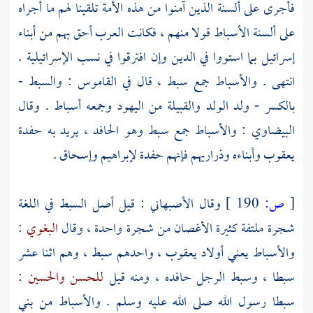
فأجرى على ألسنة الذين آمنوا من هذه الأمة تلقينا لهم ما أجراه
على ألسنة الأسباط قولا منهم ، فكانت العرب أحق بهم من أبناء
إسرائيل بما استووا في الدين وإن افترقوا في نسب الإسرائيلية .
انتهى . والأسباط جمع سبط ، قال في القاموس : والسبط -
بالكسر - ولد الولد والقبيلة من اليهود وجمعه أسباط . وقال
البيضاوي
: والأسباط جمع سبط وهو الحافد ، يريد به حفدة
يعقوب وأبناءه وذراريهم فإنهم حفدة
لإبراهيم
وإسحاق
.
[
ص:
190 ]
وقال
الأصبهاني
: قيل أصل السبط في اللغة
شجرة ملتفة كثيرة الأغصان من شجرة واحدة ، وقال
البغوي
:
والأسباط يعني أولاد
يعقوب
، واحدهم سبط ، وهم اثنا عشر
سبطا ، وسبط الرجل حافده ، ومنه قيل
للحسن
والحسين
:
سبطا رسول الله صلى الله عليه وسلم . والأسباط من بني