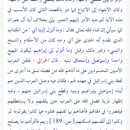
وكان الانتهاء إلى الاتباع إنما هو بالقصد الثاني كان الأنسب في
هذه الآية لتوجيه الأمر إليهم التعبير بإلى بخلاف آية آل عمران
كما سيأتي إن شاء الله تعالى فقال :
وما أنـزل إلينا
أي : من الكتاب
الذي تقدم أنه الهدى على أي وجه كان من الأحكام والنسخ
والنسيء وغير ذلك وقيل
وما أنـزل إلى إبراهيم
ليكون المهيع
واحدا
وإسماعيل وإسحاق
ابنيه . قال
الحرالي
: فلقن العرب
الأميين المحسودين على ما آتاهم الله من فضله نسق ما أجرى من
لفظ بني إسرائيل في عهده لهم ، فكان فيه وصل العرب الذين هم
أبناء
إسماعيل
بإبراهيم
وبنيه وقطع بني إسرائيل عنهم ، وفيه
إظهار لمزية فضل الله على العرب حين يلقنهم ولا يستنطقهم
فيقصروا في مقالهم فأغناهم بما لقنهم فتلوه عما كانوا يقولونه لو
وكلوا إلى أنفسهم فسكنهم
[
ص:
189 ]
ربهم فأقرأهم ما يصلح