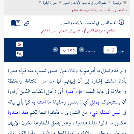
الرئيسية
نظم الدرر في تناسب الآيات والسور
سورة البقرة
تراجم الأعلام
قوله تعالى فإن آمنوا بمثل ما آمنتم به فقد اهتدوا
نظم الدرر في تناسب الآيات والسور
البقاعي - برهان الدين أبي الحسن إبراهيم بن عمر البقاعي
جزء
صفحة
2
192
ولما قدم تعالى ما أمرهم به وكان عين الهدى تسبب عنه قوله معبرا
بأداة الشك إشارة إلى أن إيمانهم لما لهم من الكثافة والغلظة
والجلافة في غاية البعد :
فإن آمنوا
أي : أهل الكتاب الذين أرادوا
أن يستتبعوكم
بمثل
أي : بنفس وحقيقة
ما آمنتم به
كما يأتي بيانه
في
ليس كمثله شيء
من الشورى ، فكانوا تبعا لكم
فقد اهتدوا
عكس ما قالوا مثلنا تهتدوا ، وعبر بفعل المطاوعة لكون الإيمان
مع ظهوره بظهور دلائله موافقا للفطرة الأولى ، وأما الكفر فإنه