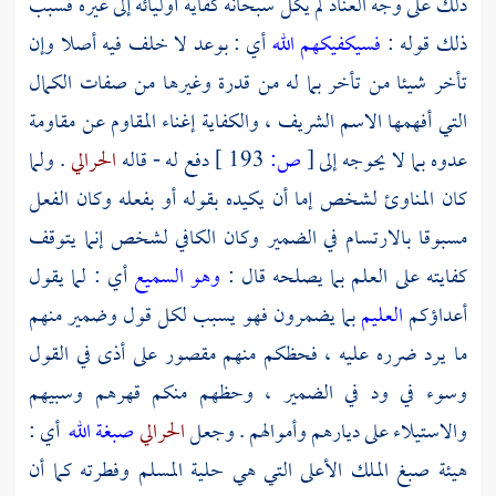
ذلك على وجه العناد لم يكل سبحانه كفاية أوليائه إلى غيره فسبب
ذلك قوله :
فسيكفيكهم الله
أي : بوعد لا خلف فيه أصلا وإن
تأخر شيئا من تأخر بما له من قدرة وغيرها من صفات الكمال
التي أفهمها الاسم الشريف ، والكفاية إغناء المقاوم عن مقاومة
عدوه بما لا يحوجه إلى
[
ص:
193 ]
دفع له - قاله
الحرالي
. ولما
كان
المناوئ
لشخص إما أن يكيده بقوله أو بفعله وكان الفعل
مسبوقا بالارتسام في الضمير وكان الكافي لشخص إنما يتوقف
كفايته على العلم بما يصلحه قال :
وهو السميع
أي : لما يقول
أعداؤكم
العليم
بما يضمرون فهو يسبب لكل قول وضمير منهم
ما يرد ضرره عليه ، فحظكم منهم مقصور على أذى في القول
وسوء في ود في الضمير ، وحظهم منكم قهرهم وسبيهم
والاستيلاء على ديارهم وأموالهم . وجعل
الحرالي
صبغة الله
أي :
هيئة صبغ الملك الأعلى التي هي حلية المسلم وفطرته كما أن