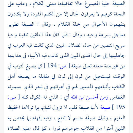
الصبغة حلية المصبوغ حالا تقاضاها معنى الكلام ، وعاب على
النحاة كونهم لا يعرفون الحال إلا من الكلم المفردة ولا يكادون
يتفهمون الأحوال من جملة الكلام ، وقال : الصيغة تطوير
معاجل بسرعة وحيه ، وقال : فلما كان هذا التلقين تلقينا وحيا
سريع التصيير من حال الضلال المبين الذي كانت فيه العرب في
جاهليتها إلى حال الهدى المبين الذي كانت فيه الأنبياء في هدايتها
من غير مدة جعله تعالى صبغة
[
ص:
194 ]
كما يصبغ الثوب في
الوقت فيستحيل من لون إلى لون في مقابلة ما يصبغه أهل
الكتاب بأتباعهم المتبعين لهم في أهوائهم في نحو الذي يسمونه
الغطاس
ومن أحسن من الله
أي : الذي له الكمال كله
[
ص:
195 ]
صبغة
لأنها صبغة قلب لا تزول لثباتها بما تولاها الحفيظ
العليم ، وتلك صبغة جسم لا تنفع ، وفيه إفهام بما يختص به
الذين آمنوا من انقلاب جوهرهم نورا ، كما قال عليه الصلاة