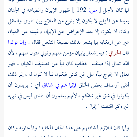
لما كان لأجل
[
ص:
192 ]
ظهور الإيمان وانطباعه في الجنان
بعيدا عن المزاج لا يكون إلا بنوع من العلاج بين الهوى والعقل
وكان لا يكون إلا بعد الإعراض عن الإيمان وغيبته عن العيان
عبر عن ارتكابه بما يشعر بذلك بصيغة التفعل فقال :
وإن تولوا
قال
الحرالي
: فيه إشعار بإيمان مؤمن منهم وتولي متول منهم ، لأن
الله تعالى إذا صنف الخطاب كان نبأ عن تصنيف الكيان ، فهو
تعالى لا يخرج نبأه على غير كائن فيكون نبأ لا كون له ، إنما ذلك
أدنى أوصاف بعض الخلق
فإنما هم في شقاق
أي : يريدون أن
يكونوا في شق غير شقكم ، لأنهم يعلمون أن الهدى ليس في شيء
غيره كما اقتضته "إنما" .
ولما كان اللازم لمشاقتهم على هذا الحال المكايدة والمحاربة وكان