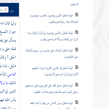
للمتقين
جزء
2
قوله تعالى الذين يؤمنون بالغيب ويقيمون
الصلاة ومما رزقناهم ينفقون
ولما كان اد
جواز النسخ و
قوله تعالى والذين يؤمنون بما أنزل إليك وما
أنزل من قبلك وبالآخرة هم يوقنون
يسأل عما يف
قبله على وج
قوله تعالى أولئك على هدى من ربهم وأولئك
الحق ! وقال
هم المفلحون
دليل ، إما ب
قوله تعالى إن الذين كفروا سواء عليهم
الناس
المأخ
أأنذرتهم أم لم تنذرهم لا يؤمنون
ذلك
ما ول
قوله تعالى ختم الله على قلوبهم وعلى سمعهم
الدبر لما أدب
وعلى أبصارهم غشاوة ولهم عذاب عظيم
بأمر الله ف
قوله تعالى ومن الناس من يقول آمنا بالله
من المنافقين