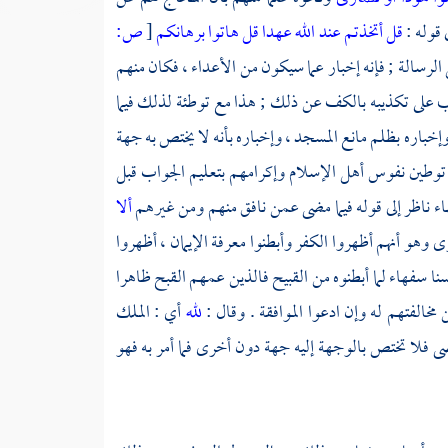
قوله :
قل أتخذتم عند الله عهدا
قل هاتوا برهانكم
[
ص:
لرسالة ; فإنه إخبار عما سيكون من الأعداء ، فكان منهم
يب على تكذيبه بالكف عن ذلك ; هذا مع توطئة لذلك فيما
إخباره بظلم مانع المسجد ، وإخباره بأنه لا يختص به جهة
وطين نفوس أهل الإسلام وإكرامهم بتعليم الجواب قبل
ء ناظر إلى قوله فيما مضى عمن نافق منهم ومن غيرهم
ألا
وهو أنهم أظهروا الكفر وأبطنوا معرفة الإيمان ، أظهروا
نا سفهاء لما أبطنوه من القبيح فالذين عمهم القبح ظاهرا
 مخالفتهم له وإن ادعوا الموافقة . وقال :
لله
أي : الملك
ضى فلا تختص بالوجهة إليه جهة دون أخرى فما أمر به فهو