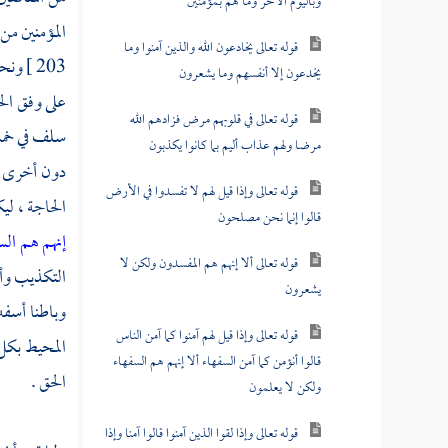
وباليوم الآخر وما هم بمؤمنين
المؤمنين من 
قوله تعالى يخادعون الله والذين آمنوا وما
203 ]
ونحو
يخدعون إلا أنفسهم وما يشعرون
على وفق الخ
قوله تعالى في قلوبهم مرض فزادهم الله
سلف في خم
مرضا ولهم عذاب أليم بما كانوا يكذبون
دون أخرى 
قوله تعالى وإذا قيل لهم لا تفسدوا في الأرض
الحاجة ، ل
قالوا إنما نحن مصلحون
إنهم هم ال
قوله تعالى ألا إنهم هم المفسدون ولكن لا
التكذيب وأب
يشعرون
وباطنا أسفه 
قوله تعالى وإذا قيل لهم آمنوا كما آمن الناس
المحيط بكل
قالوا أنؤمن كما آمن السفهاء ألا إنهم هم السفهاء
الحق .
ولكن لا يعلمون
قوله تعالى وإذا لقوا الذين آمنوا قالوا آمنا وإذا