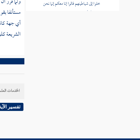
ولما قرر أن
خلوا إلى شياطينهم قالوا إنا معكم إنما نحن
مستأنفا بقول
مستهزئون
أي جهة كانت
قوله تعالى الله يستهزئ بهم ويمدهم في
الشريعة كلها
طغيانهم يعمهون
قوله تعالى أولئك الذين اشتروا الضلالة
بالهدى فما ربحت تجارتهم وما كانوا مهتدين
قوله تعالى مثلهم كمثل الذي استوقد نارا فلما
أضاءت ما حوله ذهب الله بنورهم
الخدمات العلم
قوله تعالى صم بكم عمي فهم لا يرجعون
قوله تعالى أو كصيب من السماء فيه ظلمات
تفسير الآية
ورعد وبرق
قوله تعالى يكاد البرق يخطف أبصارهم كلما
أضاء لهم مشوا فيه