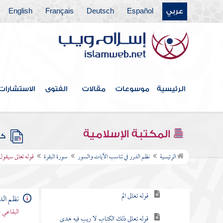
عربي
Español
Deutsch
Français
English
فهرس الكتاب
الرئيسية
موسوعات
مقالات
الفتوى
الاستشارات
مقدمة
سورة الفاتحة
المكتبة الإسلامية
كتب
سورة البقرة
الرئيسية
نظم الدرر في تناسب الآيات والسور
سورة البقرة
قوله تعالى سيقول
مقصودها
قوله تعالى الم
نظم الد
البقاعي 
قوله تعالى ذلك الكتاب لا ريب فيه هدى