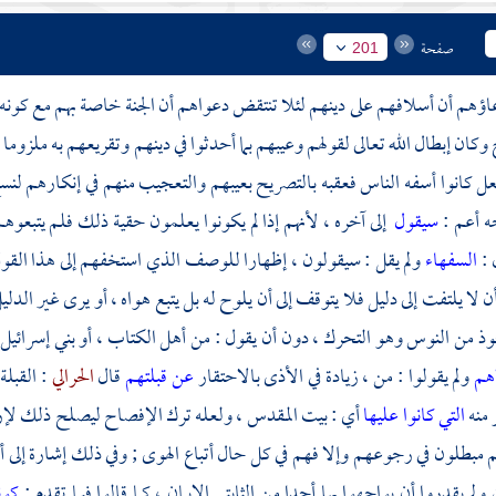
صفحة
201
عاؤهم أن أسلافهم على دينهم لئلا تنتقض دعواهم أن الجنة خاصة بهم مع كونه 
كان إبطال الله تعالى لقولهم وعيبهم بما أحدثوا في دينهم وتقريعهم به ملزوما 
عل كانوا أسفه الناس فعقبه بالتصريح بعيبهم والتعجيب منهم في إنكارهم لنس
ه أعم :
سيقول
إلى آخره ، لأنهم إذا لم يكونوا يعلمون حقية ذلك فلم يتبعو
 :
السفهاء
ولم يقل : سيقولون ، إظهارا للوصف الذي استخفهم إلى هذا القول
أن لا يلتفت إلى دليل فلا يتوقف إلى أن يلوح له بل يتبع هواه ، أو يرى غير الدل
وذ من النوس وهو التحرك ، دون أن يقول : من أهل الكتاب ، أو بني إسرائي
اهم
ولم يقولوا : من ، زيادة في الأذى بالاحتقار
عن قبلتهم
قال
الحرالي
: القبلة
ر منه
التي كانوا عليها
أي :
بيت المقدس
، ولعله ترك الإفصاح ليصلح ذلك لإرادة
هم مبطلون في رجوعهم وإلا فهم في كل حال أتباع الهوى ; وفي ذلك إشارة إلى 
 ولم يقدروا أن يواجهوا بها أحدا من الثابتي الإيمان ، كما قالوا فيما تقدم :
كون