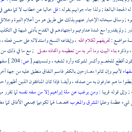
له الحجة البالغة ; ولذا جاء جوابهم بقوله :
قل
خاليا عن خطاب لا كما مضى في 
ه ; وساق سبحانه الإخبار عنهم بذلك على طريق هو من أعلام النبوة وجلائل ا
بر ; ولم يقدروا مع شدة عداوتهم واجتهادهم في القدح بأدنى شبهة في التكذ
سة مواضع :
تحريفهم لكلام الله
، وإيقاعه النسخ واستدلاله على حسن فعله ، و
، وذكره
بناء البيت وما أمر به من تعظيمه واتخاذه مصلى
; مع ما في ذلك من ت
يكون أقطع للخصم وأكسر لشوكته وأرد لشغبه ، وتسميتهم
[
ص:
204 ]
سفها
سفهاء
لأنهم وإن كانوا مصارحين بالكفر فاسم النفاق منطبق عليه من جهة أخرى 
طنوا ما هم عارفون به من صدقه ، وأيضا فإذا كان المنافقون الذين أظهروا حس
; وإلى قوله قريبا :
ومن يرغب عن ملة إبراهيم إلا من سفه نفسه
لما تقرر من
 شيء عظمة وعلما
المشرق والمغرب
مخصصا لهما لكونهما مجمعي الآفاق كما م