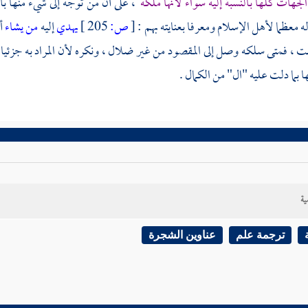
الجهات كلها بالنسبة إليه سواء لأنها ملكه
، على أن من توجه إلى شيء منها 
ه معظما لأهل الإسلام ومعرفا بعنايته بهم :
[
ص:
205 ]
يهدي
إليه
من يشاء
أ
 ، فمتى سلكه وصل إلى المقصود من غير ضلال ، ونكره لأن المراد به جزئيات م
 بما دلت عليه "ال" من الكمال .
ية
ترجمة علم
عناوين الشجرة