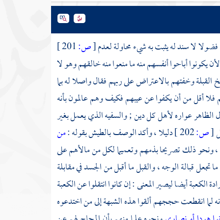
فضولا لا سند له يثبت به شيء محاولة لعدم
[
ص:
201 ]
لأن يكونوا أباحوا أنفسهم منه ما منعوا منه خالقهم وهو لا
خ القبلة وخفتهم بالاعتراض على ربهم فقال واصلا له بما
هم فلا أقل من أن يكفوا عن عيبهم فكيف وهم عالمون بأنه
 الظاهر عواره لأهل كل دين ; والسفيه الذي يعمل بغير
يل
[
ص:
202 ]
دليلا ، وأكد الوصف بالطيش بقوله :
من
ل ، ونحو ذلك تصريحا بذمهم وتعميما لكل من مالأهم على
 ما تجعل قبالة الوجه ، والقبل ما أقبل من الجسد في مقابلة
 الكعبة أيضا ليصير المعنى : إن كانوا انتقلوا عن
الكعبة
أنه لما انقطعت حججهم ألقوا هذه الشبهة إلى من اختدعوه
وا هودا أو نصارى
ونحوه علما منهم بأن المحاج لهم عن