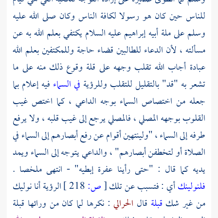
للناس حين كان هو رسولا لكافة الناس وكان صلى الله عليه
وسلم على ملة أبيه
إبراهيم
عليه السلام يكتفي بعلم الله به عن
مسألته ، لأن الدعاء للطالبين قضاء حاجة وللمكتفين بعلم الله
عبادة أجاب الله تقلب وجهه على قلة وقوع ذلك منه على ما
تشعر به "قد" بالتقليل للتقلب وللرؤية
في السماء
فيه إعلام بما
جعله من اختصاص السماء بوجه الداعي ، كما اختص غيب
القلوب بوجهه المصلي ، فالمصلي يرجع إلى غيب قلبه ، ولا يرفع
طرفه إلى السماء ، "ولينتهين أقوام عن رفع أبصارهم إلى السماء في
الصلاة أو لتخطفن أبصارهم" ، والداعي يتوجه إلى السماء ويمد
يديه كما قال : "حتى رأينا عفرة إبطيه" - انتهى ملخصا .
فلنولينك
أي : فتسبب عن تلك
[
ص:
218 ]
الرؤية أنا نوليك
من غير شك
قبلة
قال
الحرالي
: نكرها لما كان من ورائها قبلة