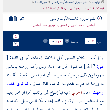
الرئيسية
نظم الدرر في تناسب الآيات والسور
سورة البقرة
تراجم الأعلام
قوله تعالى قد نرى تقلب وجهك في السماء فلنولينك قبلة ترضاها
نظم الدرر في تناسب الآيات والسور
البقاعي - برهان الدين أبي الحسن إبراهيم بن عمر البقاعي
جزء
صفحة
2
217
ولما أشعر الكلام السابق أهل البلاغة بإحداث أمر في القبلة
[
ص:
217 ]
فتوقعوا الخبر عن ذلك وبين رأفته ورحمته بالناس
عموما بين ذلك برسوله خصوصا بأن تحويله إلى الكعبة رأفة منه
به ورحمة له مع ما تقدم من فوائده فقال تعالى :
قد نرى تقلب
وجهك
، قال
الحرالي
: فيه نبأ إسماع لمن يرتقب أمرا أو خبرا يفيد
مع المستقبل ندرة الوقوع ، ففيه إعلام بأن النبي صلى الله عليه
وسلم لما انطوى ضميره على إرادة التوجه للكعبة التي هي قيام