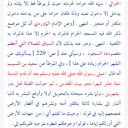
الحرالي
: سماه الله حراما لحرمته حيث لم يوطأ قط إلا بإذنه ولم
يدخل إلا دخول تعبد وذلة فكان حراما على من يدخله دخول
متكبر أو متحير . انتهى . [وعن الإمام
الماوردي
أن كل موضع
ذكر الله فيه المسجد الحرام فالمراد به الحرم إلا هذا فالمراد به
الكعبة
. انتهى . وعبر عنه بذلك لأن
السياق للصلاة التي أعظم
مقصودها السجود
، وسيأتي عند
[
ص:
220 ]
يسألونك عن
الشهر الحرام
زيادة على هذا ] ، وفي الموطأ عن
سعيد بن المسيب
أنه قال :
صلى رسول الله صلى الله عليه وسلم بعد أن قدم المدينة
ستة عشر شهرا نحو بيت المقدس ، ثم
حولت القبلة قبل بدر
بشهرين
، ولما بشره سبحانه بالتحويل أولا وأوقع المبشر به ثانيا
أشار إلى بشارة ثالثة بتكثير أمته ونشرهم في أقطار الأرض
فجمعهم إليه في قوله :
وحيث ما كنتم
أي : من جهات الأرض
التي أورثكم إياها ،
فولوا وجوهكم شطره
بتوجيه قلوبكم إلي .