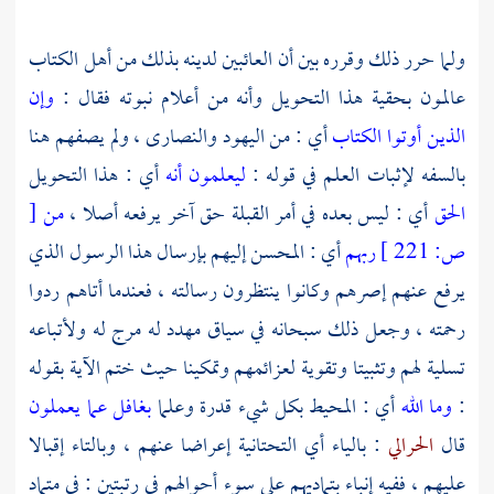
ولما حرر ذلك وقرره بين أن العائبين لدينه بذلك من أهل الكتاب
عالمون بحقية هذا التحويل وأنه من أعلام نبوته فقال :
وإن
الذين أوتوا الكتاب
أي : من اليهود والنصارى ، ولم يصفهم هنا
بالسفه لإثبات العلم في قوله :
ليعلمون أنه
أي : هذا التحويل
الحق
أي : ليس بعده في أمر القبلة حق آخر يرفعه أصلا ،
من
[
ص:
221 ]
ربهم
أي : المحسن إليهم بإرسال هذا الرسول الذي
يرفع عنهم إصرهم وكانوا ينتظرون رسالته ، فعندما أتاهم ردوا
رحمته ، وجعل ذلك سبحانه في سياق مهدد له مرج له ولأتباعه
تسلية لهم وتثبيتا وتقوية لعزائمهم وتمكينا حيث ختم الآية بقوله
:
وما الله
أي : المحيط بكل شيء قدرة وعلما
بغافل عما يعملون
قال
الحرالي
: بالياء أي التحتانية إعراضا عنهم ، وبالتاء إقبالا
عليهم ، ففيه إنباء بتماديهم على سوء أحوالهم في رتبتين : في متماد