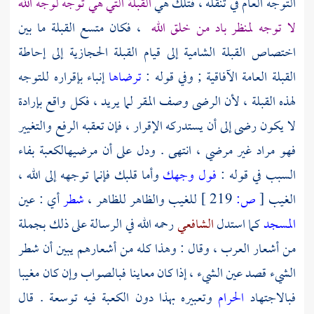
التوجه العام في تنقله ، فتلك هي
القبلة التي هي توجه لوجه الله
لا توجه لمنظر باد من خلق الله
، فكان متسع القبلة ما بين
اختصاص القبلة الشامية إلى قيام القبلة الحجازية إلى إحاطة
القبلة العامة الآفاقية ; وفي قوله :
ترضاها
إنباء بإقراره للتوجه
لهذه القبلة ، لأن الرضى وصف المقر لما يريد ، فكل واقع بإرادة
لا يكون رضى إلى أن يستدركه الإقرار ، فإن تعقبه الرفع والتغيير
فهو مراد غير مرضي ، انتهى . ودل على أن مرضيه
الكعبة
بفاء
السبب في قوله :
فول وجهك
وأما قلبك فإنما توجهه إلى الله ،
الغيب
[
ص:
219 ]
للغيب والظاهر للظاهر ،
شطر
أي : عين
المسجد
كما استدل
الشافعي
رحمه الله في الرسالة على ذلك بجملة
من أشعار العرب ، وقال : وهذا كله من أشعارهم يبين أن شطر
الشيء قصد عين الشيء ، إذا كان معاينا فبالصواب وإن كان مغيبا
فبالاجتهاد
الحرام
وتعبيره بهذا دون الكعبة فيه توسعة . قال