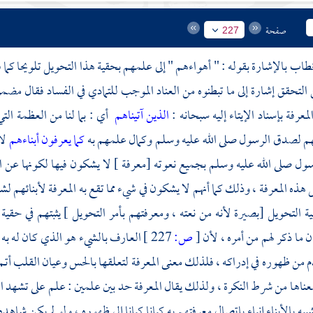
صفحة
227
خطاب بالإشارة بقوله : " أهواءهم " إلى علمهم بحقية هذا التحويل تلويحا كما فت
 التحقق إشارة إلى ما تبطنوه من العناد الموجب للتمادي في الفساد فقال مض
لمعرفة بإسناد الإيتاء إليه سبحانه :
الذين آتيناهم
أي : بما لنا من العظمة الت
قهم لصدق الرسول صلى الله عليه وسلم وكمال علمهم به
كما يعرفون أبناءهم
لا
سول صلى الله عليه وسلم بجميع نعوته [معرفة ] لا يشكون فيها لكونها عن 
 هذه المعرفة ، وذلك كما أنهم لا يشكون في شيء مما تقع به المعرفة لأبنائهم ل
ية التحويل [بصيرة لأنه من نعته ، ومعرفتهم بأمر التحويل ] يثبتهم في حقية
ن ما ذكر لهم من أمره ، لأن
[
ص:
227 ]
العارف بالشيء هو الذي كان له به إ
دم من ظهوره في إدراكه ، فلذلك معنى المعرفة لتعلقها بالحس وعيان القلب أتم 
 معناها من شرط النكرة ، ولذلك يقال المعرفة حد بين علمين : علم على تشهد ال
بيه بالأبناء إنباء باتصال معرفتهم به كيانا كيانا إلى ظهوره ، ولو لم يكن شاه