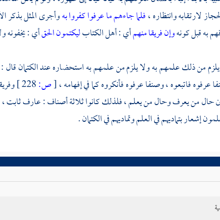
از لارتقابه وانتظاره ،
فلما جاءهم ما عرفوا كفروا به
وأجرى المثل بذكر الأبن
هم به قبل كونه
وإن فريقا منهم
أي : أهل الكتاب
ليكتمون الحق
أي : يخفونه ولا
 يلزم من ذلك علمهم به ولا يلزم من علمهم به استحضاره عند الكتمان قال :
فا عرفوه فاتبعوه ، وصنفا عرفوه فأنكروه كما في إفهامه ،
[
ص:
228 ]
وفريق
ين حال من يعرف وحال من يعلم ، فلذلك كانوا ثلاثة أصناف : عارف ثابت ، و
ون إشعار بتماديهم في العلم وتماديهم في الكتمان .
ية