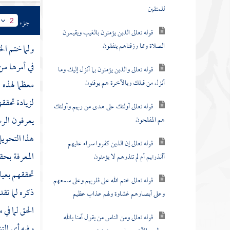
للمتقين
جزء
2
قوله تعالى الذين يؤمنون بالغيب ويقيمون
الصلاة ومما رزقناهم ينفقون
ولما ختم ال
في أمرها من
قوله تعالى والذين يؤمنون بما أنزل إليك وما
أنزل من قبلك وبالآخرة هم يوقنون
معظما لهذه ا
لزيادة تحق
قوله تعالى أولئك على هدى من ربهم وأولئك
يعرفون الر
هم المفلحون
هذا التحويل
قوله تعالى إن الذين كفروا سواء عليهم
المعرفة بحق
أأنذرتهم أم لم تنذرهم لا يؤمنون
تحققهم بعيا
قوله تعالى ختم الله على قلوبهم وعلى سمعهم
ذكره لما تق
وعلى أبصارهم غشاوة ولهم عذاب عظيم
الحق لما في
قوله تعالى ومن الناس من يقول آمنا بالله
وفيه أي التش