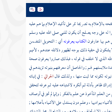
حه بالإعلام به تصريحا كر على تأكيد الإعلام بما هم عليه
مرا له على وجه يصلح أن يكون للنبي صلى الله عليه وسلم
ي هم بها عارفون
الكتاب يعرفونه
أي : التحويل المتضمن
 يشكون في حقية ذلك بوجه لظهور دلائله عندهم ، لأنهم
الله الذي لا خلف في قوله ، فبذلك صاروا يعرفون صحة
شدة ملابستهم لهم ; والحاصل أن معرفتهم بنبوته تزيدهم في
 نبوته لكونه مما ثبت منها ، ولذلك قال
الحرالي
: في إنبائه
دراك ظاهر بأدلة ثم أنكره لاشتباهه عليه ثم عرفه لتحقق
من العلم المأخوذ عن علم بالفكر ; وإنما لم تجز في أوصاف
أشياء ببواديها ، وعلم دون يستدل على الأشياء بأعلامها ;
ده عليهم إلا ارتحالهم من بلادهم من
الشام
إلى محل الشدائد