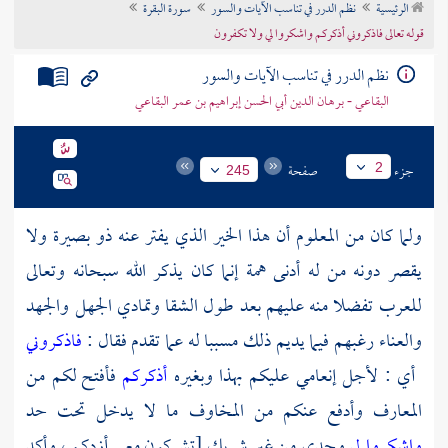
الرئيسية
نظم الدرر في تناسب الآيات والسور
سورة البقرة
تراجم الأعلام
قوله تعالى فاذكروني أذكركم واشكروا لي ولا تكفرون
نظم الدرر في تناسب الآيات والسور
البقاعي - برهان الدين أبي الحسن إبراهيم بن عمر البقاعي
جزء
صفحة
2
245
ولما كان من المعلوم أن هذا الخير الذي يفتر عنه ذو بصيرة ولا
يقصر دونه من له أدنى همة إنما كان يذكر الله سبحانه وتعالى
للعرب تفضلا منه عليهم بعد طول الشقا وتمادي الجهل والجهد
والعناء رغبهم فيما يديم ذلك مسببا له عما تقدم فقال :
فاذكروني
أي : لأجل إنعامي عليكم بهذا وبغيره
أذكركم
فأفتح لكم من
المعارف وأدفع عنكم من المخاوف ما لا يدخل تحت حد
واشكروا لي
وحدي من غير شريك [تشركون معي أزدكم ، وأكد