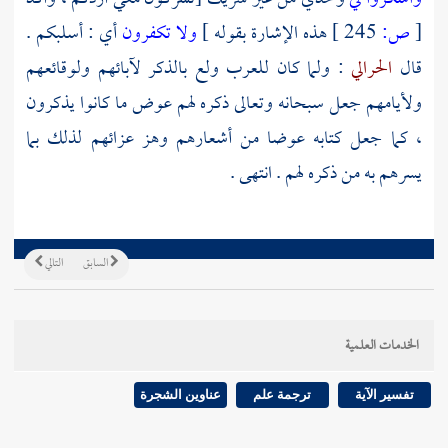
[
ص:
245 ]
هذه الإشارة بقوله ]
ولا تكفرون
أي : أسلبكم .
قال
الحرالي
: ولما كان للعرب ولع بالذكر لآبائهم ولوقائعهم
ولأيامهم جعل سبحانه وتعالى ذكره لهم عوض ما كانوا يذكرون
، كما جعل كتابه عوضا من أشعارهم وهز عزائهم لذلك بما
يسرهم به من ذكره لهم . انتهى .
السابق
التالي
الخدمات العلمية
تفسير الآية
ترجمة علم
عناوين الشجرة