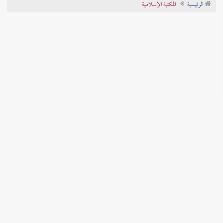
الرئيسية
المكتبة الإسلامية
تراجم الأعلام