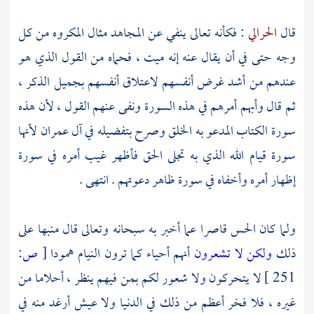
قال
الحرالي
: فكأنه تعالى ينفي عن المجاهد مثال المكروه من كل
وجه حتى في أن يقال عنه إنه ميت ، فحماه من القول الذي هو
عندهم من أشد غرض أنفسهم لاعتلاق أنفسهم بجميل الذكر ،
ثم قال وأبهم أمرهم في هذه السورة ونفى عنهم القول ، لأن هذه
سورة الكتاب المدعو به الخلق وصرح بتفضيله في آل عمران لأنها
سورة قيام الله الذي به تجلى الحق فأظهر غيب أمره في سورة
إظهار أمره وأخفاه في سورة ظاهر دعوتهم . انتهى .
ولما كان الحس قاصرا عما أخبر به سبحانه وتعالى قال منبها على
ذلك
ولكن لا تشعرون
أنهم أحياء كما ترون النيام همودا
[
ص:
251 ]
لا يتحركون ولا شعور لكم بمن فيهم ينظر ، أحلاما من
غيره ، فلا فخر أعظم من ذلك في الدنيا ولا عيش أرغد منه في