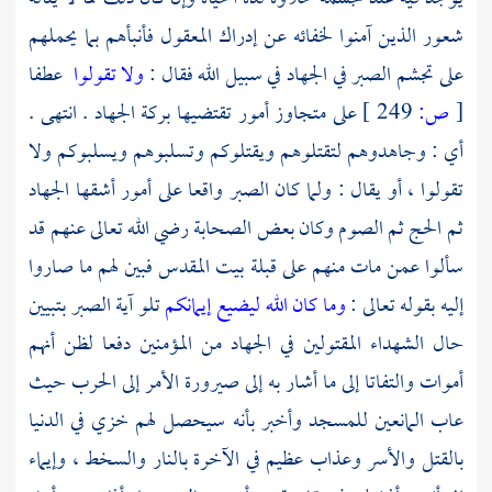
شعور الذين آمنوا لخفائه عن إدراك المعقول فأنبأهم بما يحملهم
على تجشم الصبر في الجهاد في سبيل الله فقال :
ولا تقولوا
عطفا
[
ص:
249 ]
على متجاوز أمور تقتضيها بركة الجهاد . انتهى .
أي : وجاهدوهم لتقتلوهم ويقتلوكم وتسلبوهم ويسلبوكم ولا
تقولوا ، أو يقال : ولما كان الصبر واقعا على أمور أشقها الجهاد
ثم الحج ثم الصوم وكان بعض الصحابة رضي الله تعالى عنهم قد
سألوا عمن مات منهم على قبلة
بيت المقدس
فبين لهم ما صاروا
إليه بقوله تعالى :
وما كان الله ليضيع إيمانكم
تلو آية الصبر بتبيين
حال الشهداء المقتولين في الجهاد من المؤمنين دفعا لظن أنهم
أموات والتفاتا إلى ما أشار به إلى صيرورة الأمر إلى الحرب حيث
عاب المانعين للمسجد وأخبر بأنه سيحصل لهم خزي في الدنيا
بالقتل والأسر وعذاب عظيم في الآخرة بالنار والسخط ، وإيماء