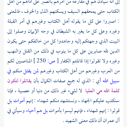
إلى أنه سيأذن لهم في مقارعة من أمرهم بالصبر على أذاهم من أهل
الكتاب حتى يمحقهم السيف ويسكنهم الذل والخوف ، فالمعنى
: اصبروا على كل ما يقوله أهل الكتاب وغيرهم في أمر القبلة
وغيره وعلى كل ما يغير به الشيطان في وجه الإيمان وصلوا إلى
البيت الذي وجهتكم إليه وجاهدوا كل من خالفكم حتى يكون
الدين لله صابرين على كل ما ينوب في ذلك من القتل والنهب
وغيره ولا تقولوا إذا قاتلتم الكفار
[
ص:
250 ]
المناصبين لكم
من العرب وغيرهم من أهل الكتاب وغيرهم
لمن يقتل
منكم
في
سبيل الله
أي : الذي له جميع صفات الكمال بأن
يقاتلوا لتكون
كلمة الله هي العليا
لا لشيء غير ذلك من دنيا أو عصبية ، فإنا
سنكتب عليكم الجهاد ، ونستشهد منكم شهداء : إنهم
أموات
بل
قولوا : إنهم شهداء ، فإنهم ليسوا بأموات
بل
هم
أحياء
وسيأتي في
آل عمران أن ذلك معنى الشهيد .