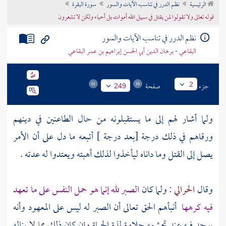
الرئيسية
نظم الدرر في تناسب الآيات والسور
سورة البقرة
تراجم الأعلام
قوله تعالى ولا تقولوا لمن يقتل في سبيل الله أموات بل أحياء ولكن لا تشعرون
نظم الدرر في تناسب الآيات والسور
البقاعي - برهان الدين أبي الحسن إبراهيم بن عمر البقاعي
جزء
صفحة
2
249
ولما أشار لهم إلى ما يستقبلونه من حال الطاعنين في دينهم
ورقاهم في ذلك درجة [بعد درجة ] أتبعه ما دل على أن الأمر
يصل إلى القتل وما داناه ليأخذوا لذلك أهبته ويعتدوا له عدته .
وقال
الحرالي
: ولما كان
الصبر لله إنما هو حمل النفس على ما تعهد
فيه كرهها
أنبأهم الحق تعالى أن الصبر له ليس على المعهود وأنه
يوجد فيه عند تجشمه حلاوة لذة الحياة وإن كان ذلك مما لا يناله