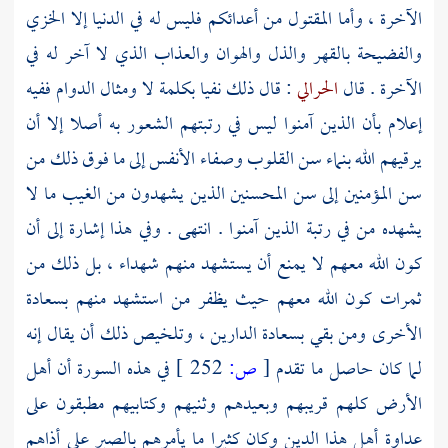
الآخرة ، وأما المقتول من أعدائكم فليس له في الدنيا إلا الخزي
والفضيحة بالقهر والذل والهوان والعذاب الذي لا آخر له في
الآخرة . قال
الحرالي
: قال ذلك نفيا بكلمة لا ومثال الدوام ففيه
إعلام بأن الذين آمنوا ليس في رتبتهم الشعور به أصلا إلا أن
يرقيهم الله بنماء سن القلوب وصفاء الأنفس إلى ما فوق ذلك من
سن المؤمنين إلى سن المحسنين الذين يشهدون من الغيب ما لا
يشهده من في رتبة الذين آمنوا . انتهى . وفي هذا إشارة إلى أن
كون الله معهم لا يمنع أن يستشهد منهم شهداء ، بل ذلك من
ثمرات كون الله معهم حيث يظفر من استشهد منهم بسعادة
الأخرى ومن بقي بسعادة الدارين ، وتلخيص ذلك أن يقال إنه
لما كان حاصل ما تقدم
[
ص:
252 ]
في هذه السورة أن أهل
الأرض كلهم قريبهم وبعيدهم وثنيهم وكتابيهم مطبقون على
عداوة أهل هذا الدين وكان كثيرا ما يأمرهم بالصبر على أذاهم