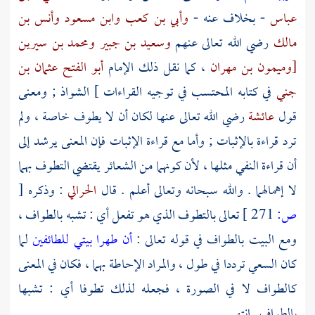
عباس
- بخلاف عنه -
وأبي بن كعب
وابن مسعود
وأنس بن
مالك
رضي الله تعالى عنهم
وسعيد بن جبير
ومحمد بن سيرين
[وميمون بن مهران
، كما نقل ذلك الإمام
أبو الفتح عثمان بن
جني
في كتابه المحتسب في توجيه القراءات ] الشواذ ; ومعنى
قول
عائشة
رضي الله تعالى عنها لكان أن لا يطوف خاصة ، ولم
ترد قراءة بالإثبات ; وأما مع قراءة الإثبات فإن المعنى يرشد إلى
أن قراءة النفي مثلها ، لأن كونهما من الشعائر يقتضي التطوف بهما
لا إهمالهما . والله سبحانه وتعالى أعلم . قال
الحرالي
: وذكره
[
ص:
271 ]
تعالى بالتطوف الذي هو تفعل أي : تشبه بالطواف ،
ومع البيت بالطواف في قوله تعالى :
أن طهرا بيتي للطائفين
لما
كان السعي ترددا في طول ، والمراد الإحاطة بهما ، فكان في المعنى
كالطواف لا في الصورة ، فجعله لذلك تطوفا أي : تشبها
بالطواف . انتهى .