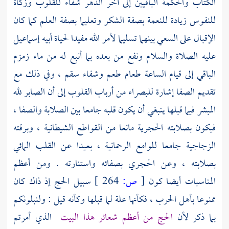
الكتاب والحكمة الباقيين إلى آخر الدهر شفاء للقلوب وزكاة
للنفوس زيادة للنعمة بصفة الشكر وتعليما بصفة العلم كما كان
الإقبال على السعي بينهما تسليما لأمر الله مفيدا لحياة أبيه
إسماعيل
عليه الصلاة والسلام ونفع من بعده بما أنبع له من ماء زمزم
الباقي إلى قيام الساعة طعام طعم وشفاء سقم ، وفي ذلك مع
تقديم الصفا إشارة للبصراء من أرباب القلوب إلى أن الصابر لله
المبشر فيما قبلها ينبغي أن يكون قلبه جامعا بين الصلابة والصفا ،
فيكون بصلابته الحجرية مانعا من القواطع الشيطانية ، وبرقته
الزجاجية جامعا للوامع الرحمانية ، بعيدا عن القلب المائي
بصلابته ، وعن الحجري بصفائه واستنارته . ومن أعظم
المناسبات أيضا كون
[
ص:
264 ]
سبيل الحج إذ ذاك كان
ممنوعا بأهل الحرب ، فكأنها علة لما قبلها وكأنه قيل : ولنبلونكم
بما ذكر لأن
الحج من أعظم شعائر هذا البيت
الذي أمرتم