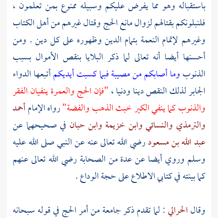
باستقباله وهو مما يفرض عليكم وسبيله ممنوع بمن تعلمون ،
فلنبلونكم بقتالهم لزوال مانع الحج وقتال غيرهم من أهل الكتاب
وغيرهم لإتمام النعمة بتمام الدين وظهوره على كل دين . ومن
أحسنها أيضا أنه تعالى لما ذكر البلايا بنقص الأموال بسبب
الذنوب
وما أصابكم من مصيبة فبما كسبت أيديكم
أتبعها الدواء
الجابر لذلك النقص دينا ودنيا ،
"فإن الحج والعمرة ينفيان الفقر
والذنوب كما ينفي الكير خبث الذهب والفضة"
رواه الإمام
أحمد
والترمذي
والنسائي
وابن خزيمة
وابن حبان
في صحيحهما عن
عبد الله بن مسعود
رضي الله تعالى عنه عن النبي صلى الله عليه
وسلم وروي أيضا عن عدة من الصحابة رضي الله تعالى عنهم
كما بينته في كتابي الاطلاع على حجة الوداع .
وقال
الحرالي
: لما تقدم ذكر جامعة من أمر الحج في قوله سبحانه