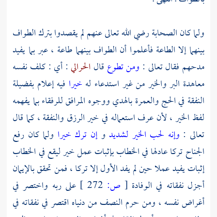
ولما كان الصحابة رضي الله تعالى عنهم لم يقصدوا بترك الطواف
بينهما إلا الطاعة فأعلموا أن الطواف بينهما طاعة ، عبر بما يفيد
مدحهم فقال تعالى :
ومن تطوع
قال
الحرالي
: أي : كلف نفسه
معاهدة البر والخير من غير استدعاء له
خيرا
فيه إعلام بفضيلة
النفقة في الحج والعمرة بالهدي ووجوه المرافق للرفقاء بما يفهمه
لفظ الخير ، لأن عرف استعماله في خير الرزق والنفقة ، كما قال
تعالى :
وإنه لحب الخير لشديد
و
إن ترك خيرا
ولما كان رفع
الجناح تركا عادلها في الخطاب بإثبات عمل خير ليقع في الخطاب
إثبات يفيد عملا حين لم يفد الأول إلا تركا ، فمن تحقق بالإيمان
أجزل نفقاته في الوفادة
[
ص:
272 ]
على ربه واختصر في
أغراض نفسه ، ومن حرم النصف من دنياه اقتصر في نفقاته في