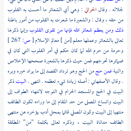
لجلاله . وقال
الحرالي
: وهي أي الشعائر ما أحست به القلوب
من حقه ، وقال : والشعيرة ما شعرت به القلوب من أمور باطنة
ذلك ومن يعظم شعائر الله فإنها من تقوى القلوب
وإنما ذكرها
تعالى بالشعائر وعملها معلم [من ] معالم الإسلام
[
ص:
267 ]
وحرمة من حرم الله لما كان حكم في أمر القلوب التي كان في
ضمائرها تحرجهم فمن حيث ذكرها بالشعيرة صححها الإخلاص
والنية
فمن حج
من الحج وهو ترداد القصد إلى ما يراد خيره وبره
. وقال الأصفهاني : أصله زيادة شيء تعظمه . انتهى .
البيت
ذكر
البيت في الحج والمسجد الحرام في التوجه لانتهاء الطواف إلى
البيت واتساع المصلى من حد المقام إلى ما وراءه لكون الطائف
منتهيا إلى البيت وكون المصلي قائما بمحل أدب يؤخره عن منتهى
الطائف مداناة البيت ، وذكره تعالى بكلمة "من" المطلقة