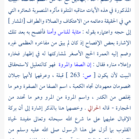
المذكورة في هذه الآيات مناقبه المتلوة مآثره المنصوبة شعائره التي
هي في الحقيقة دعائمه من الاعتكاف والصلاة والطواف [المشار ]
إلى حجه واعتماره بقوله :
مثابة للناس وأمنا
فأفصح به بعد تلك
الإشارة بعض الإفصاح إذ كان لم يبق من مفاخره العظمى غيره
وضم إليه العمرة الحج الأصغر لمشاركتها له في إظهار فخاره
وإعلاء مناره فقال :
إن الصفا والمروة
فهو كالتعليل لاستحقاق
البيت لأن يكون
[
ص:
263 ]
قبلة ، وعرفهما لأنهما جبلان
مخصومان معهودان تجاه الكعبة ، اسم الصفا من الصفوة وهو ما
يخلص من الكدر ، واسم المروة من المرو وهو ما تحدد من
الحجارة - قاله
الحرالي
. وخصهما هنا بالذكر إشارة إلى أن بركة
الإقبال عليهما على ما شرع الله سبحانه وتعالى مفيدة لحياة
القلوب بما أنزل على هذا الرسول صلى الله عليه وسلم من