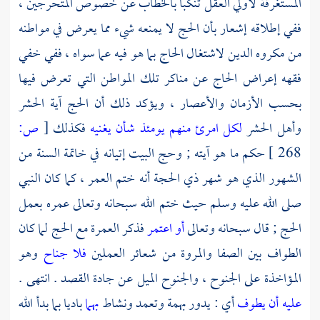
المستغرقة لأولي العقل تنكبا بالخطاب عن خصوص المتحرجين ،
ففي إطلاقه إشعار بأن الحج لا يمنعه شيء مما يعرض في مواطنه
من مكروه الدين لاشتغال الحاج بما هو فيه عما سواه ، ففي خفي
فقهه إعراض الحاج عن مناكر تلك المواطن التي تعرض فيها
بحسب الأزمان والأعصار ، ويؤكد ذلك أن الحج آية الحشر
وأهل الحشر
لكل امرئ منهم يومئذ شأن يغنيه
فكذلك
[
ص:
268 ]
حكم ما هو آيته ; وحج البيت إتيانه في خاتمة السنة من
الشهور الذي هو شهر ذي الحجة أنه ختم العمر ، كما كان النبي
صلى الله عليه وسلم حيث ختم الله سبحانه وتعالى عمره بعمل
الحج ; قال سبحانه وتعالى
أو اعتمر
فذكر العمرة مع الحج لما كان
الطواف بين الصفا والمروة من شعائر العملين
فلا جناح
وهو
المؤاخذة على الجنوح ، والجنوح الميل عن جادة القصد . انتهى .
عليه أن يطوف
أي : يدور بهمة وتعمد ونشاط
بهما
باديا بما بدأ الله