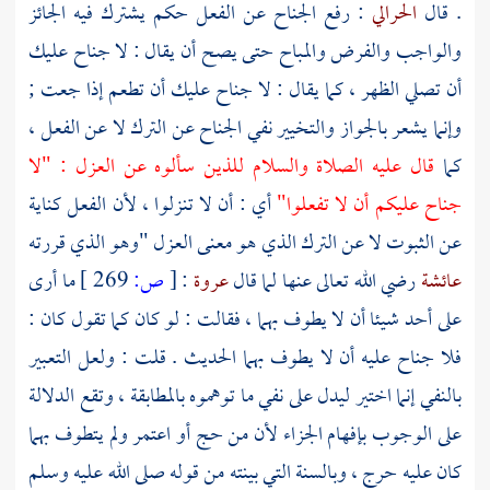
. قال
الحرالي
: رفع الجناح عن الفعل حكم يشترك فيه الجائز
والواجب والفرض والمباح حتى يصح أن يقال : لا جناح عليك
أن تصلي الظهر ، كما يقال : لا جناح عليك أن تطعم إذا جعت ;
وإنما يشعر بالجواز والتخيير نفي الجناح عن الترك لا عن الفعل ،
كما
قال عليه الصلاة والسلام للذين سألوه عن العزل : "لا
جناح عليكم أن لا تفعلوا"
أي : أن لا تنزلوا ، لأن الفعل كناية
عن الثبوت لا عن الترك الذي هو معنى العزل "وهو الذي قررته
عائشة
رضي الله تعالى عنها لما قال
عروة
:
[
ص:
269 ]
ما أرى
على أحد شيئا أن لا يطوف بهما ، فقالت : لو كان كما تقول كان :
فلا جناح عليه أن لا يطوف بهما الحديث . قلت : ولعل التعبير
بالنفي إنما اختير ليدل على نفي ما توهموه بالمطابقة ، وتقع الدلالة
على الوجوب بإفهام الجزاء لأن من حج أو اعتمر ولم يتطوف بهما
كان عليه حرج ، وبالسنة التي بينته من قوله صلى الله عليه وسلم