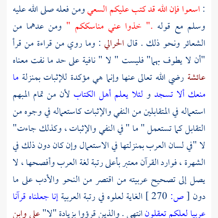
:
اسعوا فإن الله قد كتب عليكم السعي
ومن فعله صلى الله عليه
وسلم مع قوله
." خذوا عني مناسككم "
ومن عدهما من
الشعائر ونحو ذلك . قال
الحرالي
: وما روي من قراءة من قرأ
"أن لا يطوف بهما" فليست " لا " نافية على حد ما نفت معناه
عائشة
رضي الله تعالى عنها وإنما هي مؤكدة للإثبات بمنزلة
ما
منعك ألا تسجد
و
لئلا يعلم أهل الكتاب
لأن من تمام المبهم
استعماله في المتقابلين من النفي والإثبات كاستعماله في وجوه من
التقابل كما تستعمل " ما " في النفي والإثبات ، وكذلك جاءت"
لا "في لسان العرب بمنزلتها في الاستعمال وإن كان دون ذلك في
الشهرة ، فوارد القرآن معتبر بأعلى رتبة لغة العرب وأفصحها ، لا
يصل إلى تصحيح عربيته من اقتصر من النحو والأدب على ما
دون
[
ص:
270 ]
الغاية لعلوه في رتبة العربية
إنا جعلناه قرآنا
عربيا لعلكم تعقلون
انتهى . والذين قرؤوا بزيادة "لا"
علي
وابن