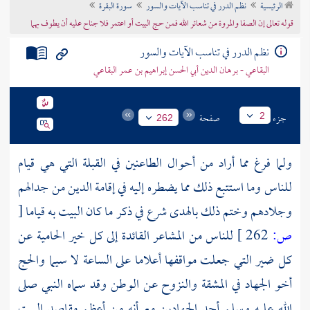
الرئيسية
نظم الدرر في تناسب الآيات والسور
سورة البقرة
تراجم الأعلام
قوله تعالى إن الصفا والمروة من شعائر الله فمن حج البيت أو اعتمر فلا جناح عليه أن يطوف بهما
نظم الدرر في تناسب الآيات والسور
البقاعي - برهان الدين أبي الحسن إبراهيم بن عمر البقاعي
جزء
صفحة
2
262
ولما فرغ مما أراد من أحوال الطاعنين في القبلة التي هي قيام
للناس وما استتبع ذلك مما يضطره إليه في إقامة الدين من جدالهم
وجلادهم وختم ذلك بالهدى شرع في ذكر ما كان البيت به قياما
[
ص:
262 ]
للناس من المشاعر القائدة إلى كل خير الحامية عن
كل ضير التي جعلت مواقفها أعلاما على الساعة لا سيما والحج
أخو الجهاد في المشقة والنزوح عن الوطن وقد سماه النبي صلى
الله عليه وسلم أحد الجهادين مع أنه من أعظم مقاصد البيت