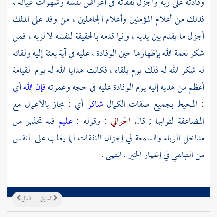
وفادته على ربه وأجزل نفقاته في أغراض نفسه وشهوات عياله ،
فذلك من أعلام المؤمنين وأعلام الجاهلين ، من وفد على الملك
أجزل ما يقدم بين يديه ، وإنما قدمه بالحقيقة لنفسه لا لربه ، فمن
شكر نعمة الله بإظهارها حين الوفادة ، عليه في آية بعثة إليه ولقائه
له شكر الله له ذلك يوم يلقاه ، فكانت هدايا الله له يوم القيامة
أعظم من هديه إليه يوم الوفادة عليه في حجه وعمرته
فإن الله
أي
: المحيط بجميع صفات الكمال
شاكر
أي : مجاز بالأعمال مع
المضاعفة لثوابها ; قال
الحرالي
: وقوله :
عليم
فيه تحذير من
مداخل الرياء والسمعة في إجزال النفقات لما يغلب على النفس
من التباهي في إظهار الخير . انتهى .
السابق
التالي