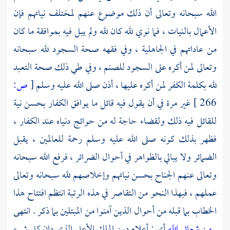
الله سبحانه وتعالى أن ذلك موضوع عنهم لمختلف نياتهم فإن
الأعمال بالنيات ، فما نوي لله كان لله ولم يبل فيه بموافقة ما كان
من عاداتهم في الجاهلية ، وفي فقهه صحة السجود لله سبحانه
وتعالى لمن أكره على السجود للصنم ، وفي طي ذلك صحة التعبد
لله بكلمة الكفر لمن أكره عليها ، أذن صلى الله عليه وسلم
[
ص:
266 ]
غير مرة في أن يقول فيه قائل ما يوافق الكفار بحسن نية
للقائل فيه ذلك ولقضاء حاجة له من حوائج دنياه عند الكفار ،
فظهر بذلك كونه صلى الله عليه وسلم رحمة للعالمين ، يقبل
الضمائر ولا يبالي بالظواهر في أحوال الضرائر ، فرفع الله سبحانه
وتعالى عنهم الجناح بحسن نياتهم وإخلاصهم لله سبحانه وتعالى
عملهم ، فبهذا النحو من التقاصر في هذه الرتبة انتظم افتتاح هذا
الخطاب بما قبله من أحوال الذين آمنوا من المبتلين بما ذكر . انتهى
.
من شعائر الله
أي : أعلام دين الملك الأعلى الذي دان كل شيء