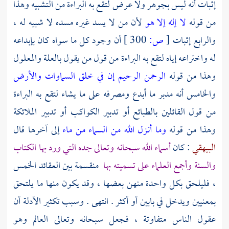
إثبات أنه ليس بجوهر ولا عرض لتقع به البراءة من التشبيه وهذا
من قوله
لا إله إلا هو
لأن من لا يسد غيره مسده لا شبيه له ،
والرابع إثبات
[
ص:
300 ]
أن وجود كل ما سواه كان بإبداعه
له واختراعه إياه لتقع به البراءة من قول من يقول بالعلة والمعلول
وهذا من قوله
الرحمن الرحيم
إن في خلق السماوات والأرض
والخامس أنه مدبر ما أبدع ومصرفه على ما يشاء لتقع به البراءة
من قول القائلين بالطبائع أو تدبير الكواكب أو تدبير الملائكة
وهذا من قوله
وما أنـزل الله من السماء من ماء
إلى آخرها قال
البيهقي
: كان
أسماء الله سبحانه وتعالى جده التي ورد بها الكتاب
والسنة وأجمع العلماء على تسميته بها
منقسمة بين العقائد الخمس
، فليلحق بكل واحدة منهن بعضها ، وقد يكون منها ما يلتحق
بمعنيين ويدخل في بابين أو أكثر . انتهى . وسبب تكثير الأدلة أن
عقول الناس متفاوتة ، فجعل سبحانه وتعالى العالم وهو