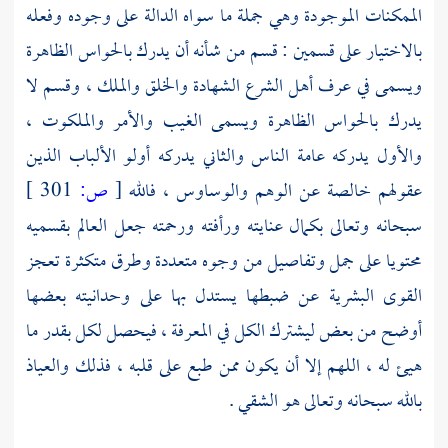
الممكنات الموجودة وهي جملة ما سواه الدالة على وجوده وفعله
بالاختيار على قسمين : قسم من شأنه أن يدرك بالحواس الظاهرة
ويسمى في عرف أهل الشرع الشهادة والخلق والملك ، وقسم لا
يدرك بالحواس الظاهرة ويسمى الغيب والأمر والملكوت ،
والأول يدركه عامة الناس والثاني يدركه أولو الألباب الذين
عقولهم خالصة عن الوهم والوساوس ، فالله
[
ص:
301 ]
سبحانه وتعالى بكمال عنايته ورأفته ورحمته جعل العالم بقسميه
محتويا على جمل وتفاصيل من وجوه متعددة وطرق متكثرة تعجز
القوى البشرية عن ضبطها يستدل بها على وحدانيته بعضها
أوضح من بعض ليشترك الكل في المعرفة ، فيحصل لكل بقدر ما
هيئ له ، اللهم إلا أن يكون ممن طبع على قلبه ، فذلك والعياذ
بالله سبحانه وتعالى هو الشقي .