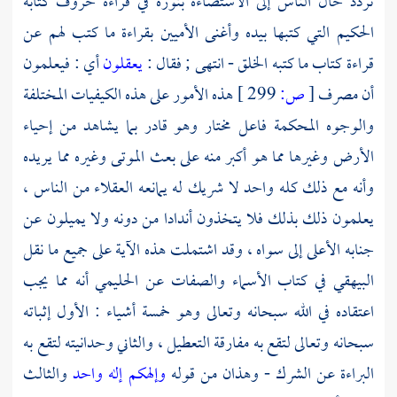
تردد حال الناس إلى الاستضاءة بنوره في قراءة حروف كتابه
الحكيم التي كتبها بيده وأغنى الأميين بقراءة ما كتب لهم عن
قراءة كتاب ما كتبه الخلق - انتهى ; فقال :
يعقلون
أي : فيعلمون
أن مصرف
[
ص:
299 ]
هذه الأمور على هذه الكيفيات المختلفة
والوجوه المحكمة فاعل مختار وهو قادر بما يشاهد من إحياء
الأرض وغيرها مما هو أكبر منه على بعث الموتى وغيره مما يريده
وأنه مع ذلك كله واحد لا شريك له يمانعه العقلاء من الناس ،
يعلمون ذلك بذلك فلا يتخذون أندادا من دونه ولا يميلون عن
جنابه الأعلى إلى سواه ، وقد اشتملت هذه الآية على جميع ما نقل
البيهقي في كتاب الأسماء والصفات عن الحليمي أنه مما يجب
اعتقاده في الله سبحانه وتعالى وهو خمسة أشياء : الأول إثباته
سبحانه وتعالى لتقع به مفارقة التعطيل ، والثاني وحدانيته لتقع به
البراءة عن الشرك - وهذان من قوله
وإلهكم إله واحد
والثالث