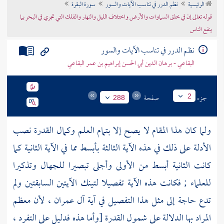
الرئيسية
نظم الدرر في تناسب الآيات والسور
سورة البقرة
تراجم الأعلام
قوله تعالى إن في خلق السماوات والأرض واختلاف الليل والنهار والفلك التي تجري في البحر بما
ينفع الناس
نظم الدرر في تناسب الآيات والسور
البقاعي - برهان الدين أبي الحسن إبراهيم بن عمر البقاعي
جزء
صفحة
2
288
ولما كان هذا المقام لا يصح إلا بتمام العلم وكمال القدرة نصب
الأدلة على ذلك في هذه الآية الثالثة بأبسط مما في الآية الثانية كما
كانت الثانية أبسط من الأولى وأجلى تبصيرا للجهال وتذكيرا
للعلماء ; فكانت هذه الآية تفصيلا لتينك الآيتين السابقتين ولم
تدع حاجة إلى مثل هذا التفصيل في آية آل عمران ، لأن معظم
المراد بها الدلالة على شمول القدرة [وأما هذه فدليل على التفرد ،