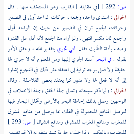
ص:
292 ]
[في مقابلة ] القارب وهو المستخف منها . قال
الحرالي
: استوى واحده وجمعه ، حركات الواحد أولى في الضمير
وحركات الجمع ثوان في الضمير من حيث إن الواحد أول
والجمع ثان مكسر انتهى . ولما أراد هنا الجمع لأنه أدل على القدرة
وصف بأداة التأنيث فقال
التي تجري
بتقدير الله ، وحقق الأمر
بقوله :
في البحر
أسند الجري إليها ومن المعلوم أنه لا جري لها
حقيقة ولا فعل بوجه ترقية إلى اعتقاد مثل ذلك في النجوم إشارة
إلى أنه لا فعل لها ولا تدبير كما يعتقد بعض الفلاسفة . وقال
الحرالي
: ولما ذكر سبحانه وتعالى جملة الخلق وجملة الاختلاف في
الوجهين وصل بذلك إحاطة البحر بالأرض وتخلل البحار فيها
لتوصل المنافع المحمولة في الفلك مما يوصل من منافع المشرق
للمغرب ومنافع المغرب للمشرق ومنافع الشمال
[
ص:
293 ]
للجنوب وبالعكس ، فما حملت جارية شيئا ينتفع به إلا قد تضمن