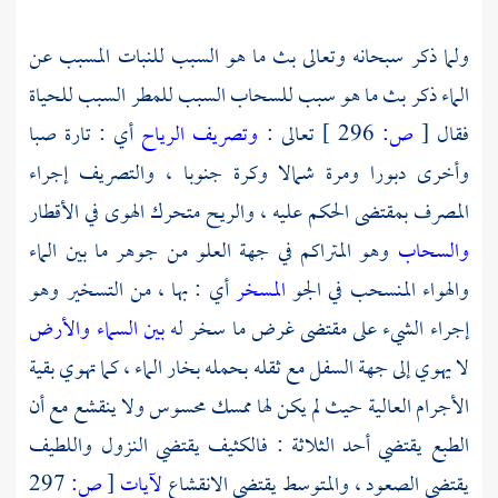
ولما ذكر سبحانه وتعالى بث ما هو السبب للنبات المسبب عن
الماء ذكر بث ما هو سبب للسحاب السبب للمطر السبب للحياة
فقال
[
ص:
296 ]
تعالى :
وتصريف الرياح
أي : تارة صبا
وأخرى دبورا ومرة شمالا وكرة جنوبا ، والتصريف إجراء
المصرف بمقتضى الحكم عليه ، والريح متحرك الهوى في الأقطار
والسحاب
وهو المتراكم في جهة العلو من جوهر ما بين الماء
والهواء المنسحب في الجو
المسخر
أي : بها ، من التسخير وهو
إجراء الشيء على مقتضى غرض ما سخر له
بين السماء والأرض
لا يهوي إلى جهة السفل مع ثقله بحمله بخار الماء ، كما تهوي بقية
الأجرام العالية حيث لم يكن لها ممسك محسوس ولا ينقشع مع أن
الطبع يقتضي أحد الثلاثة : فالكثيف يقتضي النزول واللطيف
يقتضي الصعود ، والمتوسط يقتضي الانقشاع
لآيات
[
ص:
297