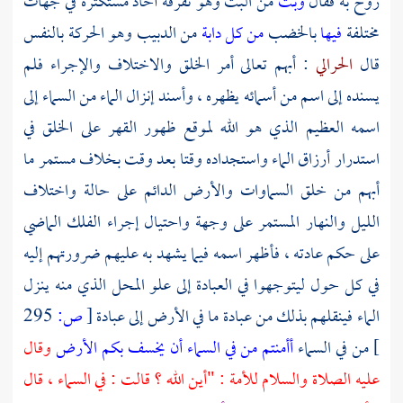
روح به فقال
وبث
من البث وهو تفرقة آحاد مستكثرة في جهات
مختلفة
فيها
بالخضب
من كل دابة
من الدبيب وهو الحركة بالنفس
قال
الحرالي
: أبهم تعالى أمر الخلق والاختلاف والإجراء فلم
يسنده إلى اسم من أسمائه يظهره ، وأسند إنزال الماء من السماء إلى
اسمه العظيم الذي هو الله لموقع ظهور القهر على الخلق في
استدرار أرزاق الماء واستجداده وقتا بعد وقت بخلاف مستمر ما
أبهم من خلق السماوات والأرض الدائم على حالة واختلاف
الليل والنهار المستمر على وجهة واحتيال إجراء الفلك الماضي
على حكم عادته ، فأظهر اسمه فيما يشهد به عليهم ضرورتهم إليه
في كل حول ليتوجهوا في العبادة إلى علو المحل الذي منه ينزل
الماء فينقلهم بذلك من عبادة ما في الأرض إلى عبادة
[
ص:
295
]
من في السماء
أأمنتم من في السماء أن يخسف بكم الأرض
وقال
عليه الصلاة والسلام للأمة : "أين الله ؟ قالت : في السماء ، قال