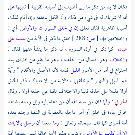
فكان لا بد من ذكر ما ربما أضيف إلى أسبابه القريبة ] تنبيها على
أنه لا شريك له في شيء من ذلك وأن الكل بخلقه وإن أقام لذلك
أسبابا ظاهرية فقال تعالى
إن في خلق السماوات والأرض
أي :
واختلافهما فإن
[
ص:
288 ]
خلق ما ذكر في الآية من
نعمته على
عباده
كما ذكر في أول السورة ، ثم ذكر ما ينشأ عنهما فقال :
واختلاف
وهو افتعال من الخلف ، وهو ما يقع من افتراق بعد
اجتماع في أمر من الأمور
الليل
قدمه لأنه الأصل والأقدم " وآية
لهم الليل والنهار " وخلقهما ، فالآية من الاحتباك ، ذكر الخلق
أولا دليلا على حذفه ثانيا والاختلاف ثانيا على حذفه أولا . وقال
الحرالي
: ولما كان من سنة الله أن من دعاه إليه وإلى رسله بشاهد
خرق عادة في خلق أو أمر عاجله بالعقوبة في الدنيا وجدد بعده
أمة أخرى كما قال سبحانه وتعالى :
وما منعنا أن نرسل بالآيات
إلا أن كذب بها الأولون
وكانت هذه الأمة خاتمة ليس بعدها أمة