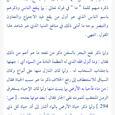
ذكره مبهم كلمة " ما " في قوله تعالى :
بما ينفع الناس
وذكرهم
باسم الناس الذي هو أول من يقع فيه الاجتماع والتعاون
والتبصر بوجه ما أدنى ذلك في منافع الدنيا الذي هو شاهد هذا
القول . انتهى .
ولما ذكر نفع البحر بالسفن ذكر من نفعه ما هو أعم من ذلك
فقال :
وما أنـزل الله
الذي له العظمة التامة
من السماء
أي : جهتها
باجتذاب السحاب له . ولما كان النازل منها على أنواع وكان
السياق للاستعطاف إلى رفع الخلاف ذكر ما هو سبب الحياة فقال
:
من ماء فأحيا به الأرض
بما ينبت منها ولما كان الإحياء يستغرق
الزمن المتعقب للموت نفى الجار فقال :
بعد موتها
بعدمه .
[
ص:
294 ]
ولما ذكر حياة الأرض بالماء أشار إلى أن حياة كل ذي