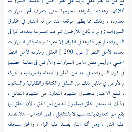
مع من له نظر عقلي يزيد على نظر الحس ] باعتبار السماوات
أفلاكها وعددها بشواهد نجومها حتى يتعرف أنها سماوات
معدودة ، وذلك مما يظهر موقعه عند من له اعتبار في مخلوق
السماوات ; ولما لم يكن للأرضين شواهد محسوسة بعددها كما في
السماوات لم يجر ذكرها في القرآن إلا مفردة وجاء ذكر السماوات
معددة لأهل النظر
[
ص:
290 ]
العقلي ومفردة لأهل النظر
الحسي ، وأيسر معتبر ما بين السماوات والأرض في مقابلة حظيهما
في كون السماوات في حد من العلو والصفاء والنورانية والحركة
والأرض في مقابل ذلك من السفل والكثافة والظلمانية والسكون
، فيقع الاعتبار بحصول مشهود التعاون من مشهود التقابل ،
وذلك مما يعجز الخلق فيعلمون أنه من أمر الحق ، لأن الخلق إنما
يقع لهم التعاون بالمتناسب لا بالمتقابل ، فمن آلته الماء مثلا تفسد
عليه النار ، ومن آلته النار يفسد عليه الماء ، والحق سبحانه