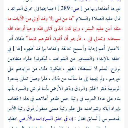
غيرها أعفاها ربها من
[
ص:
289 ]
احتياجها إلى خرق العوائد ،
قال عليه الصلاة والسلام
"ما من نبي إلا وقد أوتي من الآيات ما
مثله آمن عليه البشر ، وإنما كان الذي آتاني الله وحيا أوحاه الله
سبحانه وتعالى إلي ، فأرجو أن أكون أكثرهم تابعا"
فكان أمر
الاعتبار أعم إجابة وأسمح مخالفة وكفاها بما قد أظهره [لها ] في
خلقه بالإبداء والتسخير من الشواهد ، ليكونوا علماء منقادين
لروح العلم لا لسلطان القهر ، فيكون ذلك من مزاياهم على
غيرهم ، ولم يجبها إلى ما سألته من ذلك ، فلما وصل تعالى بدعوة
الربوبية ذكر الخلق والرزق وذكر الأرض بأنها فراش والسماء بأنها
بناء على عادة العرب في رتبة حس ظاهر أعلاهم في هذا الخطاب
بإيراد آياته وشواهده على علو رتبة معنى معقول فوق رتبة الأمر
المحسوس [السابق فقال :
إن في خلق السماوات والأرض
خطابا