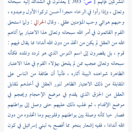
المشركين فإنهم
[
ص:
303 ]
يعدلون في الشدائد إليه سبحانه
وتعالى ، وإذا رأوا في الرخاء حجرا أحسن تركوا الأول وعبدوه ،
وحبهم هوائي وحب المؤمنين عقلي . وقال
الحرالي
: ولما استحق
القوم القائمون في أمر الله سبحانه وتعالى هذا الاعتبار بما آتاهم
الله من العقل لم يكن من اتخذ من دون الله أندادا مما يقال فيهم :
قوم ، بل يقصرون إلى اسم النوس الذي هو تردد وتلدد فكأنه
سبحانه وتعالى عجب ممن لم يلحق بهؤلاء القوم في هذا الاعتبار
الظاهرة شواهده البينة آثاره ، فأنبأ أن طائفة من الناس على
المقابلة من ذلك الاعتبار الظاهر لنور العقل في أخذهم لمقابل
العقل من الحزق الذي يقدم في موضع الإحجام ويحجم في
موضع الإقدام ، ثم غلب ذلك عليهم حتى وصل إلى بواطنهم
فصار حبا كأنه وصلة بين بواطنهم وقلوبهم وما اتخذوه من دون
الله أندادا ، ففيه إشعار بنحو مما أفصح به لبني إسرائيل في كون