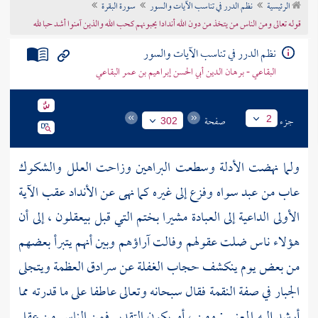
الرئيسية
نظم الدرر في تناسب الآيات والسور
سورة البقرة
تراجم الأعلام
قوله تعالى ومن الناس من يتخذ من دون الله أندادا يحبونهم كحب الله والذين آمنوا أشد حبا لله
نظم الدرر في تناسب الآيات والسور
البقاعي - برهان الدين أبي الحسن إبراهيم بن عمر البقاعي
جزء
صفحة
2
302
ولما نهضت الأدلة وسطعت البراهين وزاحت العلل والشكوك
عاب من عبد سواه وفزع إلى غيره كما نهى عن الأنداد عقب الآية
الأولى الداعية إلى العبادة مشيرا بختم التي قبل بيعقلون ، إلى أن
هؤلاء ناس ضلت عقولهم وفالت آراؤهم وبين أنهم يتبرأ بعضهم
من بعض يوم ينكشف حجاب الغفلة عن سرادق العظمة ويتجلى
الجبار في صفة النقمة فقال سبحانه وتعالى عاطفا على ما قدرته مما
أرشد إليه المعنى : ومن ، أو يكون التقدير فمن الناس من عقل