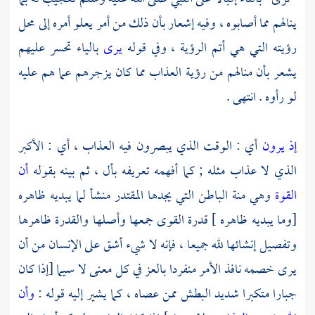
ينالهم مما أصابوه ، وفيه إشعار بأن ذلك من أمر يعلو أمره إلى محل
رؤيته التي هي أتم الرؤية ، وفي قوله
يرى
بالياء تحسر عليهم
يشعر بأن منالهم من رؤية العذاب مما كان يزجرهم عما هم عليه
لو رأوه . انتهى .
إذ يرون
أي : الوقت الذي يبصرون فيه العذاب ، أي : الأكبر
الذي لا عذاب مثله ; كما أفهمه تعريفه بأل ، ثم بينه بقوله
أن
القوة
وهي منة الباطن التي يجدها المقتدر منشأ لما يبديه ظاهره
[وما يبديه ظاهره ] قدرة القوى جمعها وأصلها والقدرة ظاهرها
وتفصيل إنشائها لله جميعا ، فإنه لا شيء أشق على الإنسان من أن
يرى خصمه نافذ الأمر منفردا بالعز في كل معنى لا سيما [إذا كان
جبارا متكبرا شديد البطش ممن عصاه ، كما يشير إليه قوله :
وأن