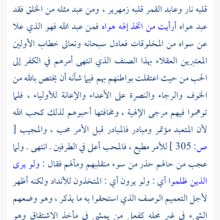
قلبه نار وعابد القمر قلبه زمهرير ، ومن عبد مثله من الخلق فقد
عبد هواه
أرأيت من اتخذ إلهه هواه
فمن عبد الله فهو الذي علا
عن سواه من المخلوقات فعادل سبحانه وتعالى خطاب الأولين
المعتبرين العقلاء بهذا الصنف الذي انتهى أمرهم في الكفر إلى
الحب من حيث اعتقلت بواطنهم بهم فيما شأنه أن يختص بالله من
الخوف والرجاء والنصرة على الأعداء والإعانة للأولياء ، فلما
توهموا فيهم مرجى الإلهية ، ومخافتها أحبوهم لذلك كحب الله
لأن المتعبد مؤتمر ومبادر فالمبادر قبل الأمر محب ، والمجيب
[
ص:
305 ]
للأمر مطيع ، فالمحب أعلى في الطرفين . انتهى . ولما
عجب من حالهم حذر من سوء منقلبهم ومآلهم فقال :
ولو يرى
الذين ظلموا
أي : ولو يرون أي : المتخذون للأنداد ولكنه أظهر
لأجل التعميم الوصف الذي استحقوا به ما يذكر ، وهو وضعهم
الشيء في غير محله كفعل من يمشي في مأخذ الاشتقاق وهو