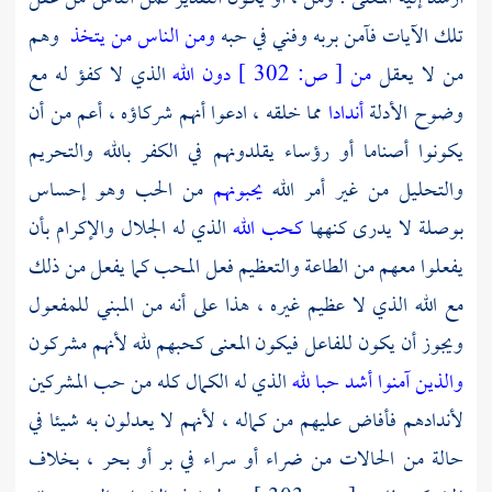
تلك الآيات فآمن بربه وفني في حبه
ومن الناس من يتخذ
وهم
من لا يعقل
من
[
ص:
302 ]
دون الله
الذي لا كفؤ له مع
وضوح الأدلة
أندادا
مما خلقه ، ادعوا أنهم شركاؤه ، أعم من أن
يكونوا أصناما أو رؤساء يقلدونهم في الكفر بالله والتحريم
والتحليل من غير أمر الله
يحبونهم
من الحب وهو إحساس
بوصلة لا يدرى كنهها
كحب الله
الذي له الجلال والإكرام بأن
يفعلوا معهم من الطاعة والتعظيم فعل المحب كما يفعل من ذلك
مع الله الذي لا عظيم غيره ، هذا على أنه من المبني للمفعول
ويجوز أن يكون للفاعل فيكون المعنى كحبهم لله لأنهم مشركون
والذين آمنوا أشد حبا لله
الذي له الكمال كله من حب المشركين
لأندادهم فأفاض عليهم من كماله ، لأنهم لا يعدلون به شيئا في
حالة من الحالات من ضراء أو سراء في بر أو بحر ، بخلاف