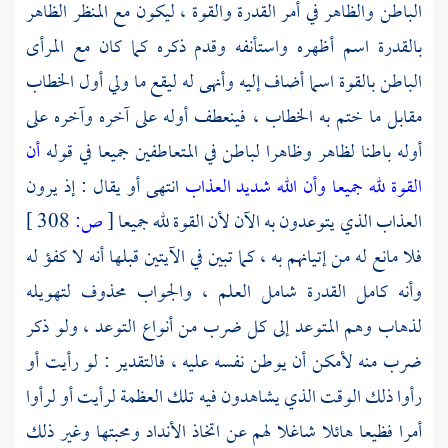
الباطن والظاهر في أمر القدرة والقوة ، ليكون مع المنظر الظاهر
بالقدرة اسم أظهره واستأنفه وقدم ذكره كما كان مع المرأى
الباطن بالقوة اسما أضاف إليه وأنهى له ليقع ما ولي أول الخطاب
مقابل ما ختم به الخطاب ، فينعطف أوله على آخره وآخره على
أوله باطنا لظاهر وظاهرا لباطن في المتعاطفين جميعا في قوله
أن
القوة لله جميعا وأن الله شديد العذاب
انتهى أو يقال : إذ يرون
العذاب الذي يتوعدون به الآن لأن القوة لله جميعا
[
ص:
308 ]
فلا مانع له من إتيانهم به ، كما تبين في الآيتين قبلها أنه لا كفؤ له
وأنه كامل القدرة شامل العلم ، والجواب محذوف لتهويله
لذهاب وهم المتوعد إلى كل ضرب من أنواع التوعد ، ولو ذكر
ضرب منه لأمكن أن يوطن نفسه عليه ، فالتقدير : لو رأيت أو
رأوا ذلك الوقت الذي يشاهدون فيه تلك العظمة لرأيت أو لرأوا
أمرا فظيعا هائلا شاغلا لهم عن اتخاذ الأنداد ومحبتها وغير ذلك