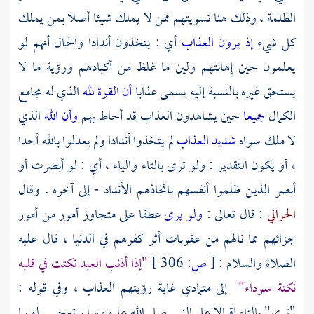
الظلمة ، وذلك هنا تسويتهم ممن لا يملك شيئا أصلا بمن يملك
كل شيء
إذ يرون العذاب
أي : يتخذون أندادا والحال أنهم لو
يعلمون حين إهانتهم ولين ما غلظ من أكبادهم ورؤية ما لا
يستحق غيره بالنسبة إليه يسمى عذابا
أن القوة لله
الذي له مجامع
الكمال
جميعا
حين يشاهدون العذاب قد أحاط بهم
وأن الله
الذي
لا ملك سواه
شديد العذاب
لم يتخذوا أندادا ولم يعدلوا بالله أحدا
، أو يكون التقدير : ولو ترى بالتاء والياء ، أي : لو أبصرت أو
أبصر الذين ظلموا أنفسهم باتخاذهم الأنداد - إلى آخره . وقال
الحرالي
: قال تعالى :
ولو يرى
عطفا على متجاوز أمور من أمور
جزائهم مما نالهم من عقوبات أثر كفرهم في الدنيا ، قال عليه
الصلاة والسلام :
[
ص:
306 ]
"إذا أذنب العبد نكتت في قلبه
نكتة سوداء"
إلى متمادي غاية رؤيتهم العذاب ، وفي قوله :
"ترى" بالتاء إقبالا على النبي صلى الله عليه وسلم تعجيب له بما