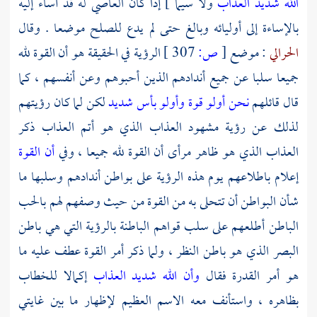
الله شديد العذاب
ولا سيما ] إذا كان العاصي له قد أساء إليه
بالإساءة إلى أوليائه وبالغ حتى لم يدع للصلح موضعا . وقال
الحرالي
: موضع
[
ص:
307 ]
الرؤية في الحقيقة هو أن القوة لله
جميعا سلبا عن جميع أندادهم الذين أحبوهم وعن أنفسهم ، كما
قال قائلهم
نحن أولو قوة وأولو بأس شديد
لكن لما كان رؤيتهم
لذلك عن رؤية مشهود العذاب الذي هو أتم العذاب ذكر
العذاب الذي هو ظاهر مرأى أن القوة لله جميعا ، وفي
أن القوة
إعلام باطلاعهم يوم هذه الرؤية على بواطن أندادهم وسلبها ما
شأن البواطن أن تتحلى به من القوة من حيث وصفهم لهم بالحب
الباطن أطلعهم على سلب قواهم الباطنة بالرؤية التي هي باطن
البصر الذي هو باطن النظر ، ولما ذكر أمر القوة عطف عليه ما
هو أمر القدرة فقال
وأن الله شديد العذاب
إكمالا للخطاب
بظاهره ، واستأنف معه الاسم العظيم لإظهار ما بين غايتي