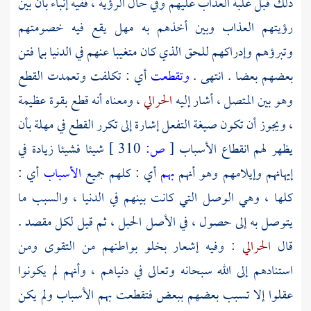
ذلك قبل غلبة العذاب عليهم وفي حال الرؤية ، ففيه إنباء بأن بين
رؤيتهم العذاب وبين أخذهم به مهل يقع فيه خصومتهم
وتبرؤهم وإدراكهم للحق الذي كان متغيبا عنهم في الدنيا بما فتن
بعضهم بعضا . انتهى .
وتقطعت
أي : تكلفت وتعمدت القطع
وهو بين المتصل ، أشار إليه
الحرالي
، ومعناه أنه قطع بقوة عظيمة
، ويجوز أن تكون صيغة التفعل إشارة إلى تكرر القطع في مهلة بأن
يظهر لهم انقطاع الأسباب
[
ص:
310 ]
شيئا فشيئا زيادة في
إيهانهم وإيلامهم وهو أنهم
بهم
أي : كلهم جميع
الأسباب
أي :
كلها ، وهي الوصل التي كانت بينهم في الدنيا ، والسبب ما
يتوصل به إلى حصول ، في الأصل الحبل ، ثم قيل لكل مقصد .
قال
الحرالي
: وفيه إشعار بخلو بواطنهم من التقوى ومن
استنادهم إلى الله سبحانه وتعالى في دنياهم ، وأنهم لم يكونوا
عقلوا إلا تسبب بعضهم ببعض فتقطعت بهم الأسباب ولم يكن