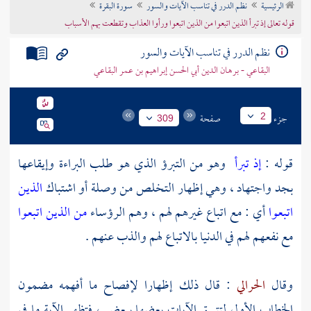
الرئيسية
نظم الدرر في تناسب الآيات والسور
سورة البقرة
تراجم الأعلام
قوله تعالى إذ تبرأ الذين اتبعوا من الذين اتبعوا ورأوا العذاب وتقطعت بهم الأسباب
نظم الدرر في تناسب الآيات والسور
البقاعي - برهان الدين أبي الحسن إبراهيم بن عمر البقاعي
جزء
صفحة
2
309
قوله :
إذ تبرأ
وهو من التبرؤ الذي هو طلب البراءة وإيقاعها
بجد واجتهاد ، وهي إظهار التخلص من وصلة أو اشتباك
الذين
اتبعوا
أي : مع اتباع غيرهم لهم ، وهم الرؤساء
من الذين اتبعوا
مع نفعهم لهم في الدنيا بالاتباع لهم والذب عنهم .
وقال
الحرالي
: قال ذلك إظهارا لإفصاح ما أفهمه مضمون
الخطاب الأول لتتسق الآيات بعضها ببعض ، فتظهر الآية ما في