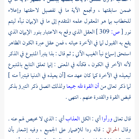
ضمن سابقتها ، وتجمع الآية ما في تفصيل لاحقتها وإعلاء
للخطاب بما هو المعقول علمه المتقدم إلى ما في الإيمان نبأه ليتم
نور
[
ص:
309 ]
العقل الذي وقع به الاعتبار بنور الإيمان الذي
يقع به القبول لما في الآخرة عيانه ، فمن عقل عبرة الكون الظاهر
استحق إسماع نبأ الغيب الآتي ; ثم قال : بذا يتبرأ المتبوع في الذكر
لأنه الآخر في الكون ، فكأنه في المعنى : إنما تعلق التابع بالمتبوع
ليعيذه في الآخرة كما كان عهد منه [أن يعيذه في الدنيا فيتبرأ منه ]
لما ذكر تعالى من
أن القوة لله جميعا
ولذلك اتصل ذكر التبرؤ بذكر
قبض القوة والقدرة عنهم . انتهى .
قال تعالى
ورأوا
أي : الكل
العذاب
أي : الذي لا محيص لهم عنه .
وقال
الحرالي
: قاله ردا للإضمار على الجميع ، وفيه إشعار بأن